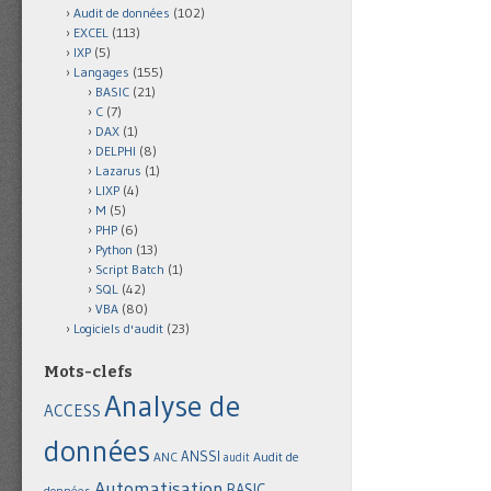
Audit de données
(102)
EXCEL
(113)
IXP
(5)
Langages
(155)
BASIC
(21)
C
(7)
DAX
(1)
DELPHI
(8)
Lazarus
(1)
LIXP
(4)
M
(5)
PHP
(6)
Python
(13)
Script Batch
(1)
SQL
(42)
VBA
(80)
Logiciels d'audit
(23)
Mots-clefs
Analyse de
ACCESS
données
ANSSI
Audit de
ANC
audit
Automatisation
BASIC
données