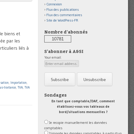
Connexion
Flux des publications
Flux des commentaires
Site de WordPress-FR
Nombre d'abonnés
de biens et
10781
tée par les
iculiers liés à
S'abonner à A&SI
Your email:
isation
,
Importation
,
us-traitance
,
TVA
,
TVA
Sondages
En tant que comptable/DAF, comment
établissez-vous vos tableaux de
bord/situations mensuelles ?
Je recopie manuellement les données
comptables
J'importe les données comptables à partir d'un