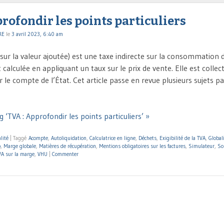
rofondir les points particuliers
RE
le
3 avril 2023, 6:40 am
sur la valeur ajoutée) est une taxe indirecte sur la consommation 
st calculée en appliquant un taux sur le prix de vente. Elle est collec
 le compte de l’État. Cet article passe en revue plusieurs sujets part
 ‘TVA : Approfondir les points particuliers’ »
lité
|
Taggé
Acompte
,
Autoliquidation
,
Calculatrice en ligne
,
Déchets
,
Exigibilité de la TVA
,
Global
p
,
Marge globale
,
Matières de récupération
,
Mentions obligatoires sur les factures
,
Simulateur
,
So
VA sur la marge
,
VHU
|
Commenter