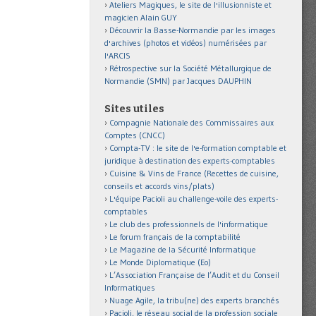
Ateliers Magiques, le site de l'illusionniste et
magicien Alain GUY
Découvrir la Basse-Normandie par les images
d'archives (photos et vidéos) numérisées par
l'ARCIS
Rétrospective sur la Société Métallurgique de
Normandie (SMN) par Jacques DAUPHIN
Sites utiles
Compagnie Nationale des Commissaires aux
Comptes (CNCC)
Compta-TV : le site de l'e-formation comptable et
juridique à destination des experts-comptables
Cuisine & Vins de France (Recettes de cuisine,
conseils et accords vins/plats)
L'équipe Pacioli au challenge-voile des experts-
comptables
Le club des professionnels de l'informatique
Le forum français de la comptabilité
Le Magazine de la Sécurité Informatique
Le Monde Diplomatique (Eo)
L’Association Française de l’Audit et du Conseil
Informatiques
Nuage Agile, la tribu(ne) des experts branchés
Pacioli, le réseau social de la profession sociale