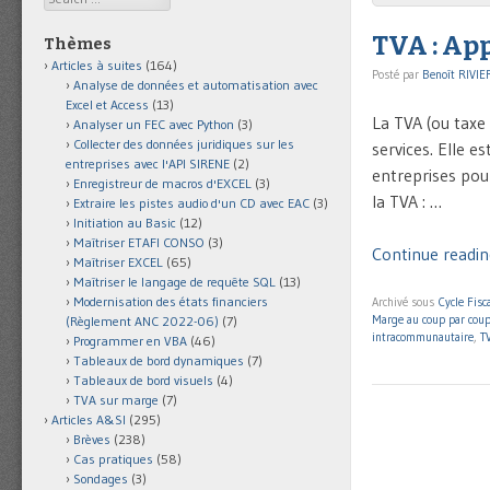
TVA : App
Thèmes
Articles à suites
(164)
Posté par
Benoît RIVIE
Analyse de données et automatisation avec
Excel et Access
(13)
La TVA (ou taxe 
Analyser un FEC avec Python
(3)
Collecter des données juridiques sur les
services. Elle e
entreprises avec l'API SIRENE
(2)
entreprises pour
Enregistreur de macros d'EXCEL
(3)
la TVA : …
Extraire les pistes audio d'un CD avec EAC
(3)
Initiation au Basic
(12)
Maîtriser ETAFI CONSO
(3)
Continue reading
Maîtriser EXCEL
(65)
Maîtriser le langage de requête SQL
(13)
Modernisation des états financiers
Archivé sous
Cycle Fisca
Marge au coup par cou
(Règlement ANC 2022-06)
(7)
intracommunautaire
,
T
Programmer en VBA
(46)
Tableaux de bord dynamiques
(7)
Tableaux de bord visuels
(4)
TVA sur marge
(7)
Articles A&SI
(295)
Brèves
(238)
Cas pratiques
(58)
Sondages
(3)