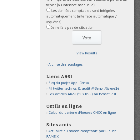
fichier (ou interface manuelle)
Les données comptables sont intégrées
automatiquement (interface automatique /
requêtes)
Je ne fais pas de situation
View Results
Archive des sondages
Liens A&SI
Blog du projet AppliConso II
Fil twitter technos & audit @BenoitRiviere14
Les articles A&SI (flux RSS) au format PDF
Outils en ligne
Calcul du barème d'heures CNCC en ligne
Sites amis
Actualité du monde comptable par Claude
RAMEIX