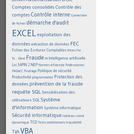
Comptes consolidés
Contrôle des
Contrôle interne
comptes
Conversion
démarche d'audit
de fichier
EXCEL
exploitation des
FEC
données
extraction de données
Fichier des Ecritures Comptables
filtres
For...
Fraude
Intelligence artificielle
IA
To... Next
NEP
Loi SAPIN 2
Normes d'Exercice Professionnel
Politique de sécurité
Piratage
PADoCC
Protection des
Productivité
programmation
prévention de la fraude
données
requête SQL
Sensibilisation des
Système
utilisateurs
SQL
d'information
Système informatique
Sécurité informatique
tableau croisé
TCD
dynamique
Tests conditionnels
traçabilité
VBA
TVA