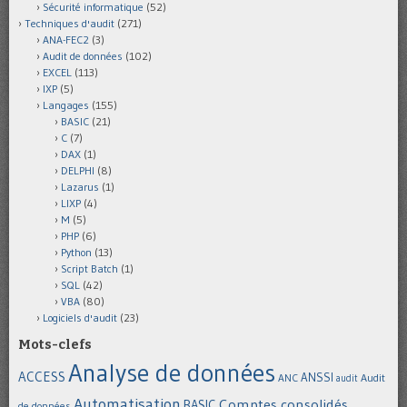
Sécurité informatique
(52)
Techniques d'audit
(271)
ANA-FEC2
(3)
Audit de données
(102)
EXCEL
(113)
IXP
(5)
Langages
(155)
BASIC
(21)
C
(7)
DAX
(1)
DELPHI
(8)
Lazarus
(1)
LIXP
(4)
M
(5)
PHP
(6)
Python
(13)
Script Batch
(1)
SQL
(42)
VBA
(80)
Logiciels d'audit
(23)
Mots-clefs
Analyse de données
ACCESS
ANSSI
Audit
ANC
audit
Automatisation
Comptes consolidés
BASIC
de données