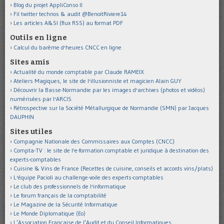
Blog du projet AppliConso II
Fil twitter technos & audit @BenoitRiviere14
Les articles A&SI (flux RSS) au format PDF
Outils en ligne
Calcul du barème d'heures CNCC en ligne
Sites amis
Actualité du monde comptable par Claude RAMEIX
Ateliers Magiques, le site de l'illusionniste et magicien Alain GUY
Découvrir la Basse-Normandie par les images d'archives (photos et vidéos)
numérisées par l'ARCIS
Rétrospective sur la Société Métallurgique de Normandie (SMN) par Jacques
DAUPHIN
Sites utiles
Compagnie Nationale des Commissaires aux Comptes (CNCC)
Compta-TV : le site de l'e-formation comptable et juridique à destination des
experts-comptables
Cuisine & Vins de France (Recettes de cuisine, conseils et accords vins/plats)
L'équipe Pacioli au challenge-voile des experts-comptables
Le club des professionnels de l'informatique
Le forum français de la comptabilité
Le Magazine de la Sécurité Informatique
Le Monde Diplomatique (Eo)
L’Association Française de l’Audit et du Conseil Informatiques