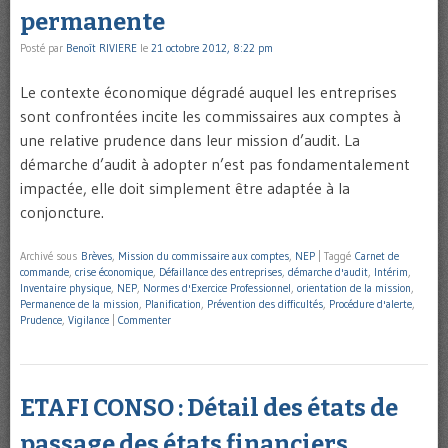
permanente
Posté par
Benoît RIVIERE
le
21 octobre 2012, 8:22 pm
Le contexte économique dégradé auquel les entreprises
sont confrontées incite les commissaires aux comptes à
une relative prudence dans leur mission d’audit. La
démarche d’audit à adopter n’est pas fondamentalement
impactée, elle doit simplement être adaptée à la
conjoncture.
Archivé sous
Brèves
,
Mission du commissaire aux comptes
,
NEP
|
Taggé
Carnet de
commande
,
crise économique
,
Défaillance des entreprises
,
démarche d'audit
,
Intérim
,
Inventaire physique
,
NEP
,
Normes d'Exercice Professionnel
,
orientation de la mission
,
Permanence de la mission
,
Planification
,
Prévention des difficultés
,
Procédure d'alerte
,
Prudence
,
Vigilance
|
Commenter
ETAFI CONSO : Détail des états de
passage des états financiers