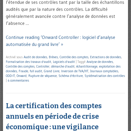
l’étendue de ses contrôles tant par la taille des échantillons
audités que par la nature des contrôles. La difficulté
généralement avancée contre l’analyse de données est
l’absence …
Continue reading ‘Onward Controller : logiciel d’analyse
automatisée du grand livre’ »
Archivé sous
Audit de données
,
Brèves
,
Contrôle des comptes
,
Extractions de données
,
Formalisation des travaux d'audit
,
Logiciels d'audit
|
Taggé
Analyse de données
,
Contrôle des comptes
,
Controller
,
démarche d'audit
,
échantillonnage
,
exploitation des
données
,
Fraude
,
full audit
,
Grand Livre
,
Inversion de TVA/HT
,
Journaux comptables
,
ODD-IT
,
Onward
,
Rupture de séquence
,
Schéma d'écriture
,
Systématisation des contrôles
|
4 commentaires
La certification des comptes
annuels en période de crise
économique : une vigilance