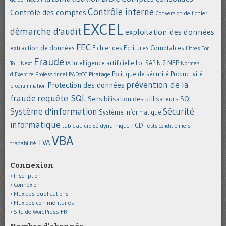
Contrôle interne
Contrôle des comptes
Conversion de fichier
EXCEL
démarche d'audit
exploitation des données
FEC
extraction de données
Fichier des Ecritures Comptables
filtres
For...
Fraude
Intelligence artificielle
NEP
IA
Loi SAPIN 2
To... Next
Normes
Politique de sécurité
Piratage
Productivité
d'Exercice Professionnel
PADoCC
prévention de la
Protection des données
programmation
requête SQL
fraude
Sensibilisation des utilisateurs
SQL
Système d'information
Sécurité
Système informatique
informatique
TCD
tableau croisé dynamique
Tests conditionnels
VBA
TVA
traçabilité
Connexion
Inscription
Connexion
Flux des publications
Flux des commentaires
Site de WordPress-FR