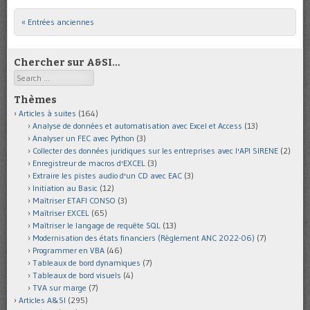
« Entrées anciennes
Post navigation
Chercher sur A&SI…
Search
Thèmes
Articles à suites
(164)
Analyse de données et automatisation avec Excel et Access
(13)
Analyser un FEC avec Python
(3)
Collecter des données juridiques sur les entreprises avec l'API SIRENE
(2)
Enregistreur de macros d'EXCEL
(3)
Extraire les pistes audio d'un CD avec EAC
(3)
Initiation au Basic
(12)
Maîtriser ETAFI CONSO
(3)
Maîtriser EXCEL
(65)
Maîtriser le langage de requête SQL
(13)
Modernisation des états financiers (Règlement ANC 2022-06)
(7)
Programmer en VBA
(46)
Tableaux de bord dynamiques
(7)
Tableaux de bord visuels
(4)
TVA sur marge
(7)
Articles A&SI
(295)