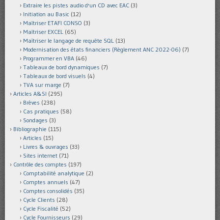
Extraire les pistes audio d'un CD avec EAC
(3)
Initiation au Basic
(12)
Maîtriser ETAFI CONSO
(3)
Maîtriser EXCEL
(65)
Maîtriser le langage de requête SQL
(13)
Modernisation des états financiers (Règlement ANC 2022-06)
(7)
Programmer en VBA
(46)
Tableaux de bord dynamiques
(7)
Tableaux de bord visuels
(4)
TVA sur marge
(7)
Articles A&SI
(295)
Brèves
(238)
Cas pratiques
(58)
Sondages
(3)
Bibliographie
(115)
Articles
(15)
Livres & ouvrages
(33)
Sites internet
(71)
Contrôle des comptes
(197)
Comptabilité analytique
(2)
Comptes annuels
(47)
Comptes consolidés
(35)
Cycle Clients
(28)
Cycle Fiscalité
(52)
Cycle Fournisseurs
(29)