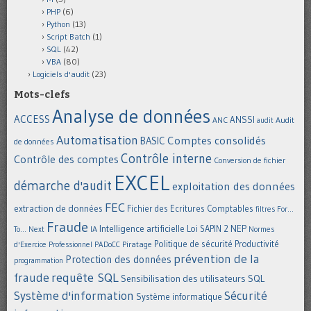
PHP
(6)
Python
(13)
Script Batch
(1)
SQL
(42)
VBA
(80)
Logiciels d'audit
(23)
Mots-clefs
Analyse de données
ACCESS
ANSSI
Audit
ANC
audit
Automatisation
Comptes consolidés
BASIC
de données
Contrôle interne
Contrôle des comptes
Conversion de fichier
EXCEL
démarche d'audit
exploitation des données
FEC
extraction de données
Fichier des Ecritures Comptables
filtres
For...
Fraude
Intelligence artificielle
NEP
IA
Loi SAPIN 2
To... Next
Normes
Politique de sécurité
Piratage
Productivité
d'Exercice Professionnel
PADoCC
prévention de la
Protection des données
programmation
requête SQL
fraude
Sensibilisation des utilisateurs
SQL
Système d'information
Sécurité
Système informatique