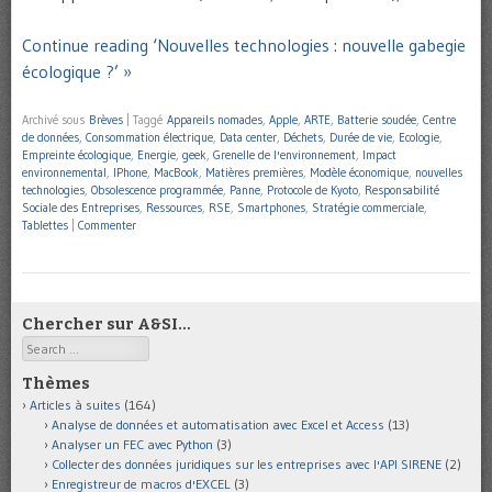
Continue reading ‘Nouvelles technologies : nouvelle gabegie
écologique ?’ »
Archivé sous
Brèves
|
Taggé
Appareils nomades
,
Apple
,
ARTE
,
Batterie soudée
,
Centre
de données
,
Consommation électrique
,
Data center
,
Déchets
,
Durée de vie
,
Ecologie
,
Empreinte écologique
,
Energie
,
geek
,
Grenelle de l'environnement
,
Impact
environnemental
,
IPhone
,
MacBook
,
Matières premières
,
Modèle économique
,
nouvelles
technologies
,
Obsolescence programmée
,
Panne
,
Protocole de Kyoto
,
Responsabilité
Sociale des Entreprises
,
Ressources
,
RSE
,
Smartphones
,
Stratégie commerciale
,
Tablettes
|
Commenter
Chercher sur A&SI…
Search
Thèmes
Articles à suites
(164)
Analyse de données et automatisation avec Excel et Access
(13)
Analyser un FEC avec Python
(3)
Collecter des données juridiques sur les entreprises avec l'API SIRENE
(2)
Enregistreur de macros d'EXCEL
(3)