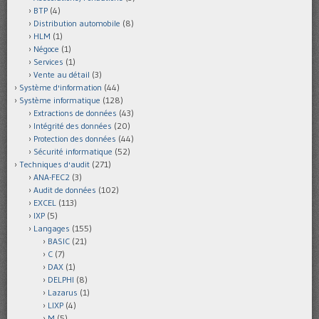
BTP
(4)
Distribution automobile
(8)
HLM
(1)
Négoce
(1)
Services
(1)
Vente au détail
(3)
Système d'information
(44)
Système informatique
(128)
Extractions de données
(43)
Intégrité des données
(20)
Protection des données
(44)
Sécurité informatique
(52)
Techniques d'audit
(271)
ANA-FEC2
(3)
Audit de données
(102)
EXCEL
(113)
IXP
(5)
Langages
(155)
BASIC
(21)
C
(7)
DAX
(1)
DELPHI
(8)
Lazarus
(1)
LIXP
(4)
M
(5)