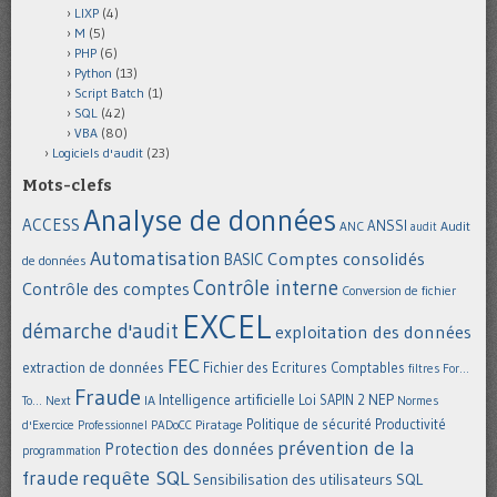
LIXP
(4)
M
(5)
PHP
(6)
Python
(13)
Script Batch
(1)
SQL
(42)
VBA
(80)
Logiciels d'audit
(23)
Mots-clefs
Analyse de données
ACCESS
ANSSI
Audit
ANC
audit
Automatisation
Comptes consolidés
BASIC
de données
Contrôle interne
Contrôle des comptes
Conversion de fichier
EXCEL
démarche d'audit
exploitation des données
FEC
extraction de données
Fichier des Ecritures Comptables
filtres
For...
Fraude
Intelligence artificielle
NEP
IA
Loi SAPIN 2
To... Next
Normes
Politique de sécurité
Piratage
Productivité
d'Exercice Professionnel
PADoCC
prévention de la
Protection des données
programmation
requête SQL
fraude
Sensibilisation des utilisateurs
SQL