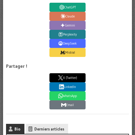
ChatGPT
Claude
Gemini
Perplexity
DeepSeek
Mistral
Partager !
X (Twitter)
LinkedIn
WhatsApp
Email
Bio
Derniers articles