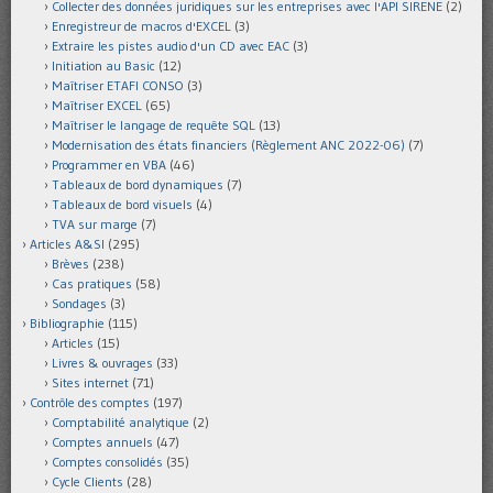
Collecter des données juridiques sur les entreprises avec l'API SIRENE
(2)
Enregistreur de macros d'EXCEL
(3)
Extraire les pistes audio d'un CD avec EAC
(3)
Initiation au Basic
(12)
Maîtriser ETAFI CONSO
(3)
Maîtriser EXCEL
(65)
Maîtriser le langage de requête SQL
(13)
Modernisation des états financiers (Règlement ANC 2022-06)
(7)
Programmer en VBA
(46)
Tableaux de bord dynamiques
(7)
Tableaux de bord visuels
(4)
TVA sur marge
(7)
Articles A&SI
(295)
Brèves
(238)
Cas pratiques
(58)
Sondages
(3)
Bibliographie
(115)
Articles
(15)
Livres & ouvrages
(33)
Sites internet
(71)
Contrôle des comptes
(197)
Comptabilité analytique
(2)
Comptes annuels
(47)
Comptes consolidés
(35)
Cycle Clients
(28)