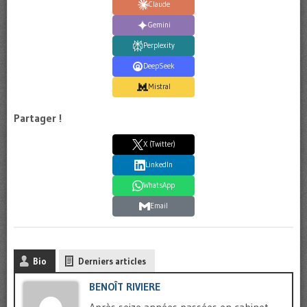
Claude
Gemini
Perplexity
DeepSeek
Mistral
Partager !
X (Twitter)
LinkedIn
WhatsApp
Email
Bio
Derniers articles
BENOÎT RIVIERE
Après seize années passées en cabinet