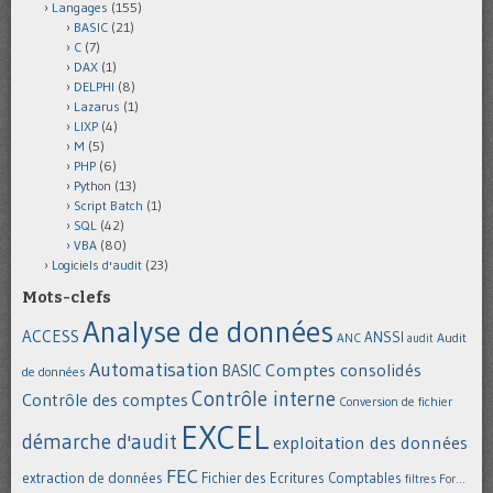
Langages
(155)
BASIC
(21)
C
(7)
DAX
(1)
DELPHI
(8)
Lazarus
(1)
LIXP
(4)
M
(5)
PHP
(6)
Python
(13)
Script Batch
(1)
SQL
(42)
VBA
(80)
Logiciels d'audit
(23)
Mots-clefs
Analyse de données
ACCESS
ANSSI
Audit
ANC
audit
Automatisation
Comptes consolidés
BASIC
de données
Contrôle interne
Contrôle des comptes
Conversion de fichier
EXCEL
démarche d'audit
exploitation des données
FEC
extraction de données
Fichier des Ecritures Comptables
filtres
For...