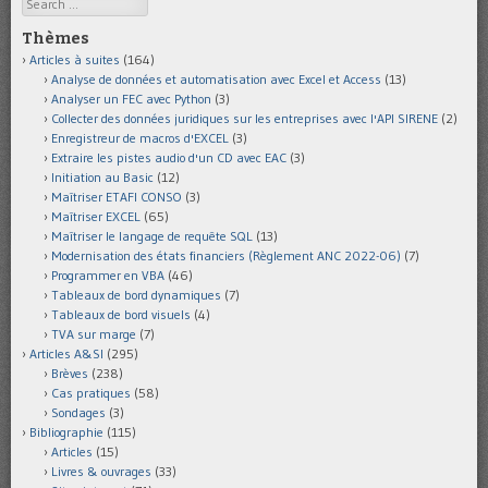
Search
Thèmes
Articles à suites
(164)
Analyse de données et automatisation avec Excel et Access
(13)
Analyser un FEC avec Python
(3)
Collecter des données juridiques sur les entreprises avec l'API SIRENE
(2)
Enregistreur de macros d'EXCEL
(3)
Extraire les pistes audio d'un CD avec EAC
(3)
Initiation au Basic
(12)
Maîtriser ETAFI CONSO
(3)
Maîtriser EXCEL
(65)
Maîtriser le langage de requête SQL
(13)
Modernisation des états financiers (Règlement ANC 2022-06)
(7)
Programmer en VBA
(46)
Tableaux de bord dynamiques
(7)
Tableaux de bord visuels
(4)
TVA sur marge
(7)
Articles A&SI
(295)
Brèves
(238)
Cas pratiques
(58)
Sondages
(3)
Bibliographie
(115)
Articles
(15)
Livres & ouvrages
(33)