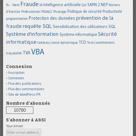
Fraude
Intelligence artificielle
NEP
IA
Loi SAPIN 2
To... Next
Normes
Politique de sécurité
Piratage
Productivité
d'Exercice Professionnel
PADoCC
prévention de la
Protection des données
programmation
requête SQL
fraude
Sensibilisation des utilisateurs
SQL
Système d'information
Sécurité
Système informatique
informatique
TCD
tableau croisé dynamique
Tests conditionnels
VBA
TVA
traçabilité
Connexion
Inscription
Connexion
Flux des publications
Flux des commentaires
Site de WordPress-FR
Nombre d'abonnés
10780
S'abonner à A&SI
Your email: