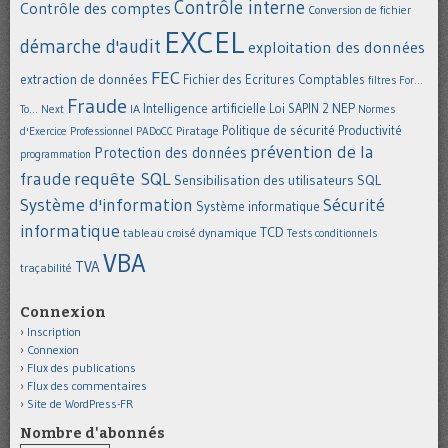
Contrôle interne
Contrôle des comptes
Conversion de fichier
EXCEL
démarche d'audit
exploitation des données
FEC
extraction de données
Fichier des Ecritures Comptables
filtres
For...
Fraude
Intelligence artificielle
NEP
IA
Loi SAPIN 2
To... Next
Normes
Politique de sécurité
Piratage
Productivité
d'Exercice Professionnel
PADoCC
prévention de la
Protection des données
programmation
requête SQL
fraude
Sensibilisation des utilisateurs
SQL
Système d'information
Sécurité
Système informatique
informatique
TCD
tableau croisé dynamique
Tests conditionnels
VBA
TVA
traçabilité
Connexion
Inscription
Connexion
Flux des publications
Flux des commentaires
Site de WordPress-FR
Nombre d'abonnés