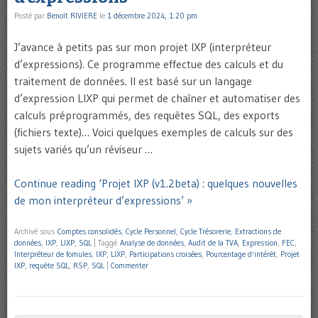
Posté par
Benoît RIVIERE
le
1 décembre 2024, 1:20 pm
J’avance à petits pas sur mon projet IXP (interpréteur
d’expressions). Ce programme effectue des calculs et du
traitement de données. Il est basé sur un langage
d’expression LIXP qui permet de chaîner et automatiser des
calculs préprogrammés, des requêtes SQL, des exports
(fichiers texte)… Voici quelques exemples de calculs sur des
sujets variés qu’un réviseur …
Continue reading ‘Projet IXP (v1.2beta) : quelques nouvelles
de mon interpréteur d’expressions’ »
Archivé sous
Comptes consolidés
,
Cycle Personnel
,
Cycle Trésorerie
,
Extractions de
données
,
IXP
,
LIXP
,
SQL
|
Taggé
Analyse de données
,
Audit de la TVA
,
Expression
,
FEC
,
Interpréteur de fomules
,
IXP
,
LIXP
,
Participations croisées
,
Pourcentage d'intérêt
,
Projet
IXP
,
requête SQL
,
RSP
,
SQL
|
Commenter