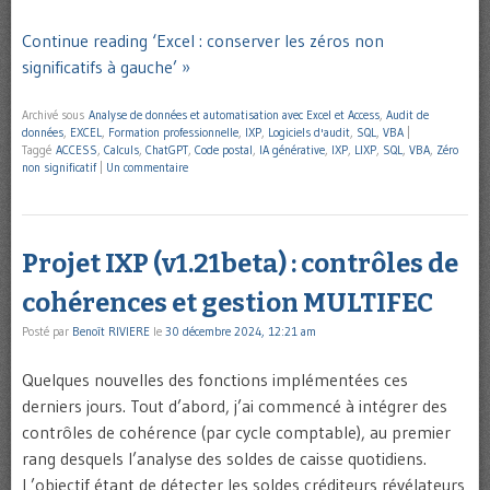
Continue reading ‘Excel : conserver les zéros non
significatifs à gauche’ »
Archivé sous
Analyse de données et automatisation avec Excel et Access
,
Audit de
données
,
EXCEL
,
Formation professionnelle
,
IXP
,
Logiciels d'audit
,
SQL
,
VBA
|
Taggé
ACCESS
,
Calculs
,
ChatGPT
,
Code postal
,
IA générative
,
IXP
,
LIXP
,
SQL
,
VBA
,
Zéro
non significatif
|
Un commentaire
Projet IXP (v1.21beta) : contrôles de
cohérences et gestion MULTIFEC
Posté par
Benoît RIVIERE
le
30 décembre 2024, 12:21 am
Quelques nouvelles des fonctions implémentées ces
derniers jours. Tout d’abord, j’ai commencé à intégrer des
contrôles de cohérence (par cycle comptable), au premier
rang desquels l’analyse des soldes de caisse quotidiens.
L’objectif étant de détecter les soldes créditeurs révélateurs