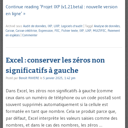
Continue reading ‘Projet IXP (v1.21beta) : nouvelle version
en ligne’ »
Archivé sous
Audit de données
,
IXP
,
LIXP
,
Logiciels d'audit
|
Taggé
Analyse de données
,
Caisse
,
Caisse créditrice
,
Expression
,
FEC
,
Fichier texte
,
IXP
,
LIXP
,
MULTIFEC
,
Paiement
en espèces
|
Commenter
Excel : conserver les zéros non
significatifs à gauche
Posté par
Benoît RIVIERE
le
5 janvier 2025, 1:42 pm
Dans Excel, les zéros non significatifs à gauche (comme
ceux dans un numéro de téléphone ou un code postal) sont
souvent supprimés automatiquement si la cellule est
formatée en tant que nombre. Cela se produit parce que,
par défaut, Excel interprète les valeurs saisies comme des
nombres, et dans le cas des nombres, les zéros …