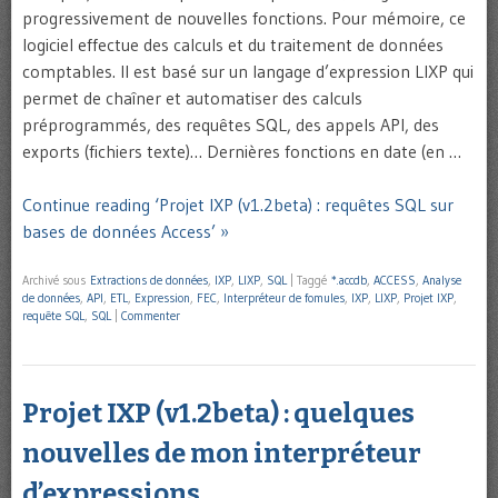
progressivement de nouvelles fonctions. Pour mémoire, ce
logiciel effectue des calculs et du traitement de données
comptables. Il est basé sur un langage d’expression LIXP qui
permet de chaîner et automatiser des calculs
préprogrammés, des requêtes SQL, des appels API, des
exports (fichiers texte)… Dernières fonctions en date (en …
Continue reading ‘Projet IXP (v1.2beta) : requêtes SQL sur
bases de données Access’ »
Archivé sous
Extractions de données
,
IXP
,
LIXP
,
SQL
|
Taggé
*.accdb
,
ACCESS
,
Analyse
de données
,
API
,
ETL
,
Expression
,
FEC
,
Interpréteur de fomules
,
IXP
,
LIXP
,
Projet IXP
,
requête SQL
,
SQL
|
Commenter
Projet IXP (v1.2beta) : quelques
nouvelles de mon interpréteur
d’expressions