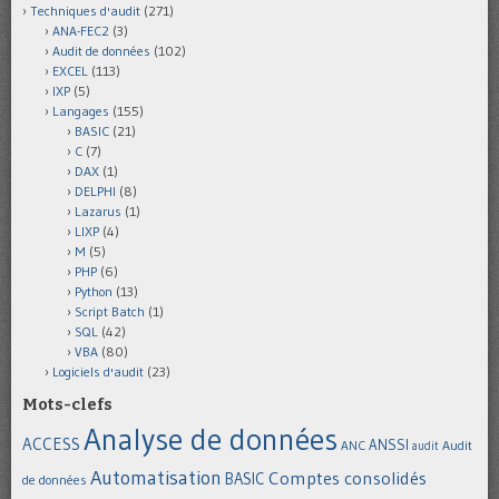
Techniques d'audit
(271)
ANA-FEC2
(3)
Audit de données
(102)
EXCEL
(113)
IXP
(5)
Langages
(155)
BASIC
(21)
C
(7)
DAX
(1)
DELPHI
(8)
Lazarus
(1)
LIXP
(4)
M
(5)
PHP
(6)
Python
(13)
Script Batch
(1)
SQL
(42)
VBA
(80)
Logiciels d'audit
(23)
Mots-clefs
Analyse de données
ACCESS
ANSSI
Audit
ANC
audit
Automatisation
Comptes consolidés
BASIC
de données