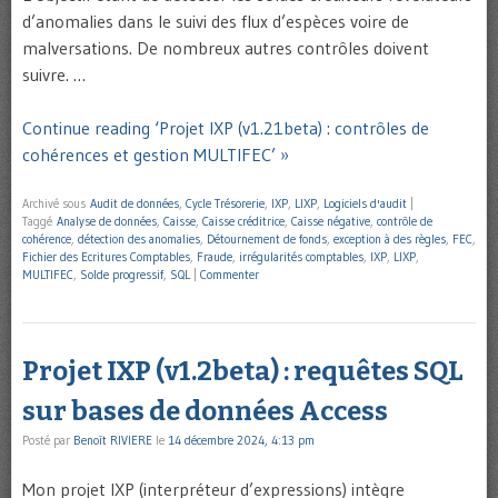
d’anomalies dans le suivi des flux d’espèces voire de
malversations. De nombreux autres contrôles doivent
suivre. …
Continue reading ‘Projet IXP (v1.21beta) : contrôles de
cohérences et gestion MULTIFEC’ »
Archivé sous
Audit de données
,
Cycle Trésorerie
,
IXP
,
LIXP
,
Logiciels d'audit
|
Taggé
Analyse de données
,
Caisse
,
Caisse créditrice
,
Caisse négative
,
contrôle de
cohérence
,
détection des anomalies
,
Détournement de fonds
,
exception à des règles
,
FEC
,
Fichier des Ecritures Comptables
,
Fraude
,
irrégularités comptables
,
IXP
,
LIXP
,
MULTIFEC
,
Solde progressif
,
SQL
|
Commenter
Projet IXP (v1.2beta) : requêtes SQL
sur bases de données Access
Posté par
Benoît RIVIERE
le
14 décembre 2024, 4:13 pm
Mon projet IXP (interpréteur d’expressions) intègre