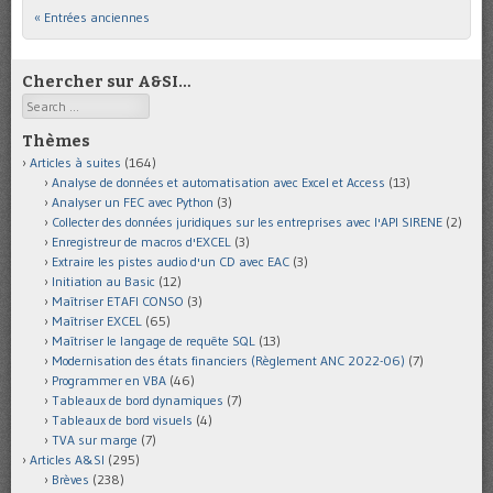
« Entrées anciennes
Post navigation
Chercher sur A&SI…
Search
Thèmes
Articles à suites
(164)
Analyse de données et automatisation avec Excel et Access
(13)
Analyser un FEC avec Python
(3)
Collecter des données juridiques sur les entreprises avec l'API SIRENE
(2)
Enregistreur de macros d'EXCEL
(3)
Extraire les pistes audio d'un CD avec EAC
(3)
Initiation au Basic
(12)
Maîtriser ETAFI CONSO
(3)
Maîtriser EXCEL
(65)
Maîtriser le langage de requête SQL
(13)
Modernisation des états financiers (Règlement ANC 2022-06)
(7)
Programmer en VBA
(46)
Tableaux de bord dynamiques
(7)
Tableaux de bord visuels
(4)
TVA sur marge
(7)
Articles A&SI
(295)
Brèves
(238)