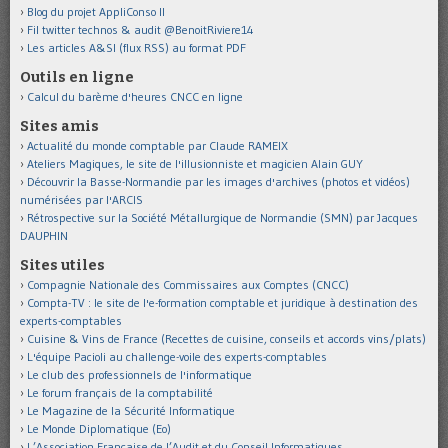
Blog du projet AppliConso II
Fil twitter technos & audit @BenoitRiviere14
Les articles A&SI (flux RSS) au format PDF
Outils en ligne
Calcul du barème d'heures CNCC en ligne
Sites amis
Actualité du monde comptable par Claude RAMEIX
Ateliers Magiques, le site de l'illusionniste et magicien Alain GUY
Découvrir la Basse-Normandie par les images d'archives (photos et vidéos)
numérisées par l'ARCIS
Rétrospective sur la Société Métallurgique de Normandie (SMN) par Jacques
DAUPHIN
Sites utiles
Compagnie Nationale des Commissaires aux Comptes (CNCC)
Compta-TV : le site de l'e-formation comptable et juridique à destination des
experts-comptables
Cuisine & Vins de France (Recettes de cuisine, conseils et accords vins/plats)
L'équipe Pacioli au challenge-voile des experts-comptables
Le club des professionnels de l'informatique
Le forum français de la comptabilité
Le Magazine de la Sécurité Informatique
Le Monde Diplomatique (Eo)
L’Association Française de l’Audit et du Conseil Informatiques