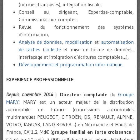
(normes françaises), intégration fiscale,
Conseil au dirigeant, Expertise-comptable,
Commissariat aux comptes,
Revue du fonctionnement des systèmes
d’information,
Analyse de données
,
modélisation
et
automatisation
de tâches
(
collecte
et mise en forme de données,
interfaçage et intégration d’écritures comptables…),
Développement et programmation informatique.
EXPERIENCE PROFESSIONNELLE
Depuis novembre 2014
:
Directeur comptable
du
Groupe
MARY
. MARY est un acteur majeur de la distribution
automobile en France (concessions automobiles
multimarques PEUGEOT, CITROËN, DS, RENAULT, ALPINE,
VOLVO, JAGUAR, LAND ROVER…) en Normandie et Hauts de
France, CA 1,2 Md€ (
groupe familial en forte croissance
:
CA x4 en 10 ans), 2 000 collaborateurs, 5ème distributeur