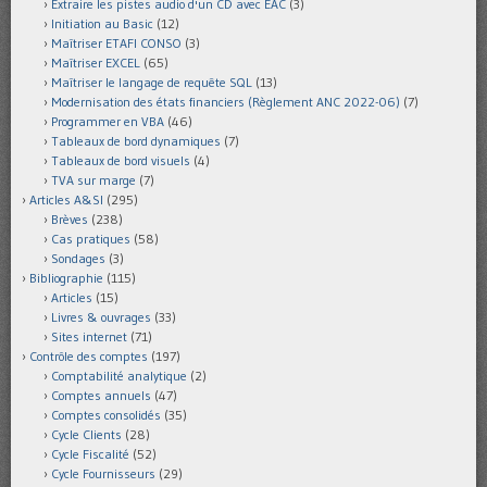
Extraire les pistes audio d'un CD avec EAC
(3)
Initiation au Basic
(12)
Maîtriser ETAFI CONSO
(3)
Maîtriser EXCEL
(65)
Maîtriser le langage de requête SQL
(13)
Modernisation des états financiers (Règlement ANC 2022-06)
(7)
Programmer en VBA
(46)
Tableaux de bord dynamiques
(7)
Tableaux de bord visuels
(4)
TVA sur marge
(7)
Articles A&SI
(295)
Brèves
(238)
Cas pratiques
(58)
Sondages
(3)
Bibliographie
(115)
Articles
(15)
Livres & ouvrages
(33)
Sites internet
(71)
Contrôle des comptes
(197)
Comptabilité analytique
(2)
Comptes annuels
(47)
Comptes consolidés
(35)
Cycle Clients
(28)
Cycle Fiscalité
(52)
Cycle Fournisseurs
(29)