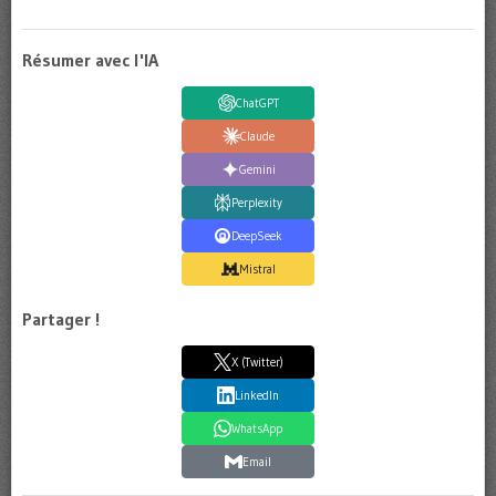
Résumer avec l'IA
ChatGPT
Claude
Gemini
Perplexity
DeepSeek
Mistral
Partager !
X (Twitter)
LinkedIn
WhatsApp
Email