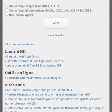
Oui, un logiciel spécifique (IDEA, ACL...)
Oui, un logiciel bureautique (EXCEL, CALC...) ou SGBDR (ACCESS...)
Non, aucun logiciel
View Results
Archive des sondages
Liens A&SI
Blog du projet AppliConso II
Fil twitter technos & audit @BenoitRiviere14
Les articles A&SI (flux RSS) au format PDF
Outils en ligne
Calcul du barème d'heures CNCC en ligne
Sites amis
Actualité du monde comptable par Claude RAMEIX
Ateliers Magiques, le site de l'illusionniste et magicien Alain GUY
Découvrir la Basse-Normandie par les images d'archives (photos et vidéos)
numérisées par l'ARCIS
Rétrospective sur la Société Métallurgique de Normandie (SMN) par Jacques