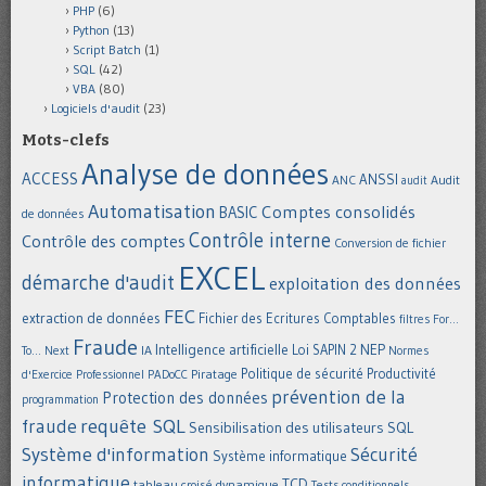
PHP
(6)
Python
(13)
Script Batch
(1)
SQL
(42)
VBA
(80)
Logiciels d'audit
(23)
Mots-clefs
Analyse de données
ACCESS
ANSSI
Audit
ANC
audit
Automatisation
Comptes consolidés
BASIC
de données
Contrôle interne
Contrôle des comptes
Conversion de fichier
EXCEL
démarche d'audit
exploitation des données
FEC
extraction de données
Fichier des Ecritures Comptables
filtres
For...
Fraude
Intelligence artificielle
NEP
IA
Loi SAPIN 2
To... Next
Normes
Politique de sécurité
Piratage
Productivité
d'Exercice Professionnel
PADoCC
prévention de la
Protection des données
programmation
requête SQL
fraude
Sensibilisation des utilisateurs
SQL
Système d'information
Sécurité
Système informatique
informatique
TCD
tableau croisé dynamique
Tests conditionnels