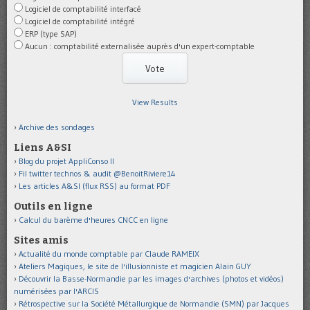
Logiciel de comptabilité interfacé
Logiciel de comptabilité intégré
ERP (type SAP)
Aucun : comptabilité externalisée auprès d'un expert-comptable
View Results
Archive des sondages
Liens A&SI
Blog du projet AppliConso II
Fil twitter technos & audit @BenoitRiviere14
Les articles A&SI (flux RSS) au format PDF
Outils en ligne
Calcul du barème d'heures CNCC en ligne
Sites amis
Actualité du monde comptable par Claude RAMEIX
Ateliers Magiques, le site de l'illusionniste et magicien Alain GUY
Découvrir la Basse-Normandie par les images d'archives (photos et vidéos)
numérisées par l'ARCIS
Rétrospective sur la Société Métallurgique de Normandie (SMN) par Jacques