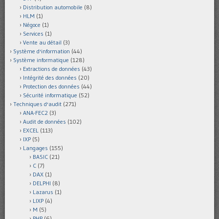
Distribution automobile
(8)
HLM
(1)
Négoce
(1)
Services
(1)
Vente au détail
(3)
Système d'information
(44)
Système informatique
(128)
Extractions de données
(43)
Intégrité des données
(20)
Protection des données
(44)
Sécurité informatique
(52)
Techniques d'audit
(271)
ANA-FEC2
(3)
Audit de données
(102)
EXCEL
(113)
IXP
(5)
Langages
(155)
BASIC
(21)
C
(7)
DAX
(1)
DELPHI
(8)
Lazarus
(1)
LIXP
(4)
M
(5)
PHP
(6)