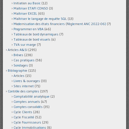
Initiation au Basic
(12)
Maîtriser ETAFI CONSO
(3)
Maîtriser EXCEL
(65)
Maîtriser le langage de requête SQL
(13)
Modernisation des états financiers (Règlement ANC 2022-06)
(7)
Programmer en VBA
(46)
Tableaux de bord dynamiques
(7)
Tableaux de bord visuels
(4)
TVA sur marge
(7)
Articles A&SI
(295)
Brèves
(238)
Cas pratiques
(58)
Sondages
(3)
Bibliographie
(115)
Articles
(15)
Livres & ouvrages
(33)
Sites internet
(71)
Contrôle des comptes
(197)
Comptabilité analytique
(2)
Comptes annuels
(47)
Comptes consolidés
(35)
Cycle Clients
(28)
Cycle Fiscalité
(52)
Cycle Fournisseurs
(29)
Cycle Immobilisations
(8)