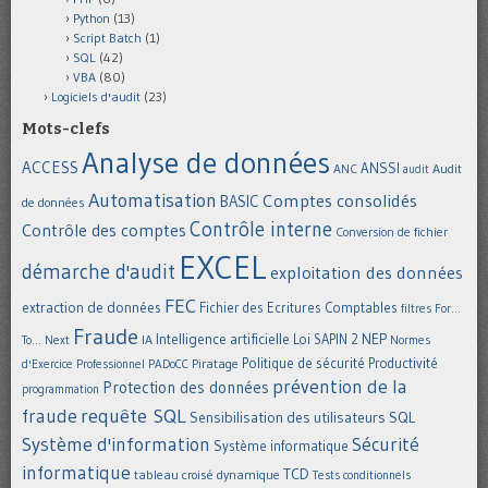
Python
(13)
Script Batch
(1)
SQL
(42)
VBA
(80)
Logiciels d'audit
(23)
Mots-clefs
Analyse de données
ACCESS
ANSSI
Audit
ANC
audit
Automatisation
Comptes consolidés
BASIC
de données
Contrôle interne
Contrôle des comptes
Conversion de fichier
EXCEL
démarche d'audit
exploitation des données
FEC
extraction de données
Fichier des Ecritures Comptables
filtres
For...
Fraude
Intelligence artificielle
NEP
IA
Loi SAPIN 2
To... Next
Normes
Politique de sécurité
Piratage
Productivité
d'Exercice Professionnel
PADoCC
prévention de la
Protection des données
programmation
requête SQL
fraude
Sensibilisation des utilisateurs
SQL
Système d'information
Sécurité
Système informatique
informatique
TCD
tableau croisé dynamique
Tests conditionnels