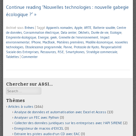
Continue reading ‘Nouvelles technologies : nouvelle gabegie
écologique ?’ »
Archivé sous
Brèves
|
Taggé
Appareils nomades
,
Apple
,
ARTE
,
Batterie soudée
,
Centre
de données
,
Consommation électrique
,
Data center
,
Déchets
,
Durée de vie
,
Ecologie
,
Empreinte écologique
,
Energie
,
geek
,
Grenelle de l'environnement
,
Impact
environnemental
,
IPhone
,
MacBook
,
Matières premières
,
Modèle économique
,
nouvelles
technologies
,
Obsolescence programmée
,
Panne
,
Protocole de Kyoto
,
Responsabilité
Sociale des Entreprises
,
Ressources
,
RSE
,
Smartphones
,
Stratégie commerciale
,
Tablettes
|
Commenter
Chercher sur A&SI…
Search
Thèmes
Articles à suites
(164)
Analyse de données et automatisation avec Excel et Access
(13)
Analyser un FEC avec Python
(3)
Collecter des données juridiques sur les entreprises avec l'API SIRENE
(2)
Enregistreur de macros d'EXCEL
(3)
Extraire les pistes audio d'un CD avec EAC
(3)