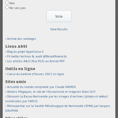
Non
Ne sais pas
View Results
Archive des sondages
Liens A&SI
Blog du projet AppliConso II
Fil twitter technos & audit @BenoitRiviere14
Les articles A&SI (flux RSS) au format PDF
Outils en ligne
Calcul du barème d'heures CNCC en ligne
Sites amis
Actualité du monde comptable par Claude RAMEIX
Ateliers Magiques, le site de l'illusionniste et magicien Alain GUY
Découvrir la Basse-Normandie par les images d'archives (photos et vidéos)
numérisées par l'ARCIS
Rétrospective sur la Société Métallurgique de Normandie (SMN) par Jacques
DAUPHIN