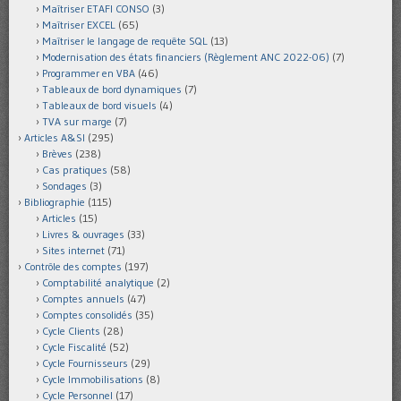
Maîtriser ETAFI CONSO
(3)
Maîtriser EXCEL
(65)
Maîtriser le langage de requête SQL
(13)
Modernisation des états financiers (Règlement ANC 2022-06)
(7)
Programmer en VBA
(46)
Tableaux de bord dynamiques
(7)
Tableaux de bord visuels
(4)
TVA sur marge
(7)
Articles A&SI
(295)
Brèves
(238)
Cas pratiques
(58)
Sondages
(3)
Bibliographie
(115)
Articles
(15)
Livres & ouvrages
(33)
Sites internet
(71)
Contrôle des comptes
(197)
Comptabilité analytique
(2)
Comptes annuels
(47)
Comptes consolidés
(35)
Cycle Clients
(28)
Cycle Fiscalité
(52)
Cycle Fournisseurs
(29)
Cycle Immobilisations
(8)
Cycle Personnel
(17)