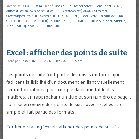
Archivé sous
EXCEL
,
VBA
|
Taggé
.Open "GET"
,
.responseText
,
.Send
,
.Status
,
API
,
Automatisation
,
Avis de situation
,
CFE
,
CreateObject("ADODB.Stream")
,
CreateObject("MSXML2.ServerXMLHTTP.6.0")
,
Cstr
,
Esperluette
,
Formule de Luhn
,
Guichet unique
,
insee.fr
,
Len()
,
Requête HTTP
,
scandales financiers
,
SIREN
,
SIRENE
,
SIRET
,
String
,
VBA
|
Un commentaire
Excel : afficher des points de suite
Posté par
Benoît RIVIERE
le
24 juillet 2023, 6:29 am
Les points de suite font partie des mises en forme qui
facilitent la lisibilité d’un document en liant visuellement
deux informations, par exemple dans une table des
matières, en rapprochant un titre et son numéro de page…
La mise en oeuvre des points de suite avec Excel est très
simple et fait partie des formats …
Continue reading ‘Excel : afficher des points de suite’ »