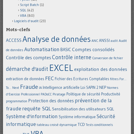
Script Batch
(1)
SQL
(42)
VBA
(80)
Logiciels d'audit
(23)
Mots-clefs
Analyse de données
ACCESS
ANSSI
Audit
ANC
audit
Automatisation
Comptes consolidés
BASIC
de données
Contrôle interne
Contrôle des comptes
Conversion de fichier
EXCEL
démarche d'audit
exploitation des données
FEC
extraction de données
Fichier des Ecritures Comptables
filtres
For...
Fraude
Intelligence artificielle
NEP
IA
Loi SAPIN 2
To... Next
Normes
Politique de sécurité
Piratage
Productivité
d'Exercice Professionnel
PADoCC
prévention de la
Protection des données
programmation
requête SQL
fraude
Sensibilisation des utilisateurs
SQL
Système d'information
Sécurité
Système informatique
informatique
TCD
tableau croisé dynamique
Tests conditionnels
VBA