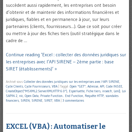
succèdent aussi rapidement, les entreprises ont besoin
d’obtenir et de maintenir des informations financières et
juridiques, fiables et en permanence à jour, sur leurs
partenaires (clients, fournisseurs…). Que ce soit pour créer
ou mettre à jour des fiches tiers (outil stratégique dans le
cadre de …
Continue reading ‘Excel : collecter des données juridiques sur
les entreprises avec l’API SIRENE – 2ème partie : base
SIRET (établissements)’ »
Archivé sous
Collecter des données juridiques sur les entreprises avec l'API SIRENE
,
Cycle Clients
,
Cycle Fournisseurs
,
VBA
|
Taggé
.Open "GET"
,
Adresse
,
API
,
Code INSEE
,
CreateObject("MSXML2.ServerXMLHTTP.6.0")
,
Esperluette
,
Fiche tiers
,
insee.fr
,
Len()
,
Loi
SAPIN 2
,
nic
,
Open Data
,
Private Function... End Function
,
Requête HTTP
,
scandales
financiers
,
SIREN
,
SIRENE
,
SIRET
,
VBA
|
3 commentaires
EXCEL (VBA) : Automatiser le