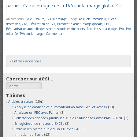
partie – Calcul en ligne de la TVA sur la marge globale’ »
Archivé sous
Cycle Fiscalité
,
TVA sur marge
|
Taggé
Assujetti-revendeur
,
Biens
d'occasion
,
CA3
,
Déclaration de TVA
,
Excédent d'achat
,
Marge globale
,
PHP
,
Régularisation annuelle des stocks
,
scandales financiers
,
Taxation sur la marge
,
TVA
,
TVA
collectée
,
TVA sur la marge
|
Commenter
« Entrées anciennes
Post navigation
Chercher sur A&SI…
Search
Thèmes
Articles à suites
(164)
Analyse de données et automatisation avec Excel et Access
(13)
Analyser un FEC avec Python
(3)
Collecter des données juridiques sur les entreprises avec l'API SIRENE
(2)
Enregistreur de macros d'EXCEL
(3)
Extraire les pistes audio d'un CD avec EAC
(3)
Initiation au Basic
(12)