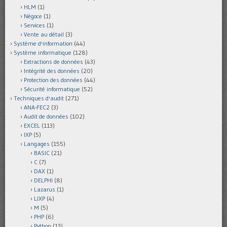
HLM
(1)
Négoce
(1)
Services
(1)
Vente au détail
(3)
Système d'information
(44)
Système informatique
(128)
Extractions de données
(43)
Intégrité des données
(20)
Protection des données
(44)
Sécurité informatique
(52)
Techniques d'audit
(271)
ANA-FEC2
(3)
Audit de données
(102)
EXCEL
(113)
IXP
(5)
Langages
(155)
BASIC
(21)
C
(7)
DAX
(1)
DELPHI
(8)
Lazarus
(1)
LIXP
(4)
M
(5)
PHP
(6)
Python
(13)