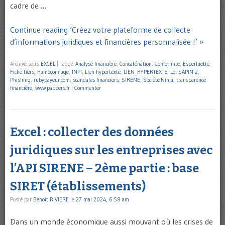
cadre de …
Continue reading ‘Créez votre plateforme de collecte
d’informations juridiques et financières personnalisée !’ »
Archivé sous
EXCEL
|
Taggé
Analyse financière
,
Concaténation
,
Conformité
,
Esperluette
,
Fiche tiers
,
Hameçonnage
,
INPI
,
Lien hypertexte
,
LIEN_HYPERTEXTE
,
Loi SAPIN 2
,
Phishing
,
rubypayeur.com
,
scandales financiers
,
SIRENE
,
Société.Ninja
,
transparence
financière
,
www.pappers.fr
|
Commenter
Excel : collecter des données
juridiques sur les entreprises avec
l’API SIRENE – 2ème partie : base
SIRET (établissements)
Posté par
Benoît RIVIERE
le
27 mai 2024, 6:58 am
Dans un monde économique aussi mouvant où les crises de