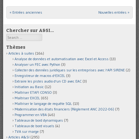
« Entrées anciennes
Nouvelles entrées »
Post navigation
Chercher sur A&SI…
Search
Thèmes
Articles à suites
(164)
Analyse de données et automatisation avec Excel et Access
(13)
Analyser un FEC avec Python
(3)
Collecter des données juridiques sur les entreprises avec l'API SIRENE
(2)
Enregistreur de macros d'EXCEL
(3)
Extraire les pistes audio d'un CD avec EAC
(3)
Initiation au Basic
(12)
Maîtriser ETAFI CONSO
(3)
Maîtriser EXCEL
(65)
Maîtriser le langage de requête SQL
(13)
Modernisation des états financiers (Règlement ANC 2022-06)
(7)
Programmer en VBA
(46)
Tableaux de bord dynamiques
(7)
Tableaux de bord visuels
(4)
TVA sur marge
(7)
Articles A&SI
(295)