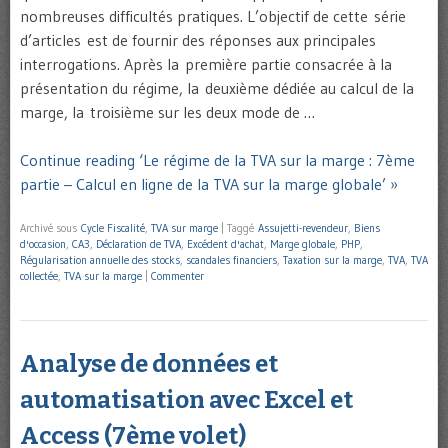
nombreuses difficultés pratiques. L’objectif de cette série
d’articles est de fournir des réponses aux principales
interrogations. Après la première partie consacrée à la
présentation du régime, la deuxième dédiée au calcul de la
marge, la troisième sur les deux mode de …
Continue reading ‘Le régime de la TVA sur la marge : 7ème
partie – Calcul en ligne de la TVA sur la marge globale’ »
Archivé sous
Cycle Fiscalité
,
TVA sur marge
|
Taggé
Assujetti-revendeur
,
Biens
d'occasion
,
CA3
,
Déclaration de TVA
,
Excédent d'achat
,
Marge globale
,
PHP
,
Régularisation annuelle des stocks
,
scandales financiers
,
Taxation sur la marge
,
TVA
,
TVA
collectée
,
TVA sur la marge
|
Commenter
Analyse de données et
automatisation avec Excel et
Access (7ème volet)