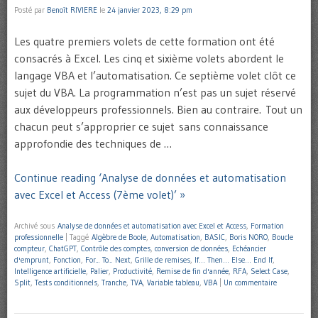
Posté par
Benoît RIVIERE
le
24 janvier 2023, 8:29 pm
Les quatre premiers volets de cette formation ont été
consacrés à Excel. Les cinq et sixième volets abordent le
langage VBA et l’automatisation. Ce septième volet clôt ce
sujet du VBA. La programmation n’est pas un sujet réservé
aux développeurs professionnels. Bien au contraire. Tout un
chacun peut s’approprier ce sujet sans connaissance
approfondie des techniques de …
Continue reading ‘Analyse de données et automatisation
avec Excel et Access (7ème volet)’ »
Archivé sous
Analyse de données et automatisation avec Excel et Access
,
Formation
professionnelle
|
Taggé
Algèbre de Boole
,
Automatisation
,
BASIC
,
Boris NORO
,
Boucle
compteur
,
ChatGPT
,
Contrôle des comptes
,
conversion de données
,
Echéancier
d'emprunt
,
Fonction
,
For... To... Next
,
Grille de remises
,
If… Then… Else… End If
,
Intelligence artificielle
,
Palier
,
Productivité
,
Remise de fin d'année
,
RFA
,
Select Case
,
Split
,
Tests conditionnels
,
Tranche
,
TVA
,
Variable tableau
,
VBA
|
Un commentaire