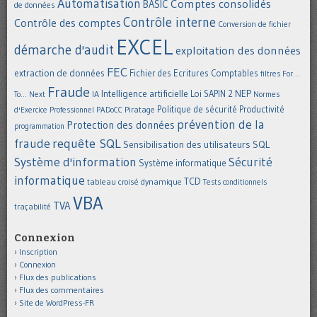
Automatisation
Comptes consolidés
BASIC
de données
Contrôle interne
Contrôle des comptes
Conversion de fichier
EXCEL
démarche d'audit
exploitation des données
FEC
extraction de données
Fichier des Ecritures Comptables
filtres
For...
Fraude
Intelligence artificielle
NEP
IA
Loi SAPIN 2
To... Next
Normes
Politique de sécurité
Piratage
Productivité
d'Exercice Professionnel
PADoCC
prévention de la
Protection des données
programmation
requête SQL
fraude
Sensibilisation des utilisateurs
SQL
Système d'information
Sécurité
Système informatique
informatique
TCD
tableau croisé dynamique
Tests conditionnels
VBA
TVA
traçabilité
Connexion
Inscription
Connexion
Flux des publications
Flux des commentaires
Site de WordPress-FR