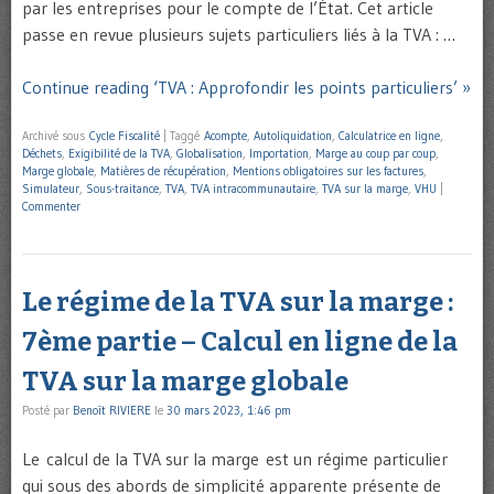
par les entreprises pour le compte de l’État. Cet article
passe en revue plusieurs sujets particuliers liés à la TVA : …
Continue reading ‘TVA : Approfondir les points particuliers’ »
Archivé sous
Cycle Fiscalité
|
Taggé
Acompte
,
Autoliquidation
,
Calculatrice en ligne
,
Déchets
,
Exigibilité de la TVA
,
Globalisation
,
Importation
,
Marge au coup par coup
,
Marge globale
,
Matières de récupération
,
Mentions obligatoires sur les factures
,
Simulateur
,
Sous-traitance
,
TVA
,
TVA intracommunautaire
,
TVA sur la marge
,
VHU
|
Commenter
Le régime de la TVA sur la marge :
7ème partie – Calcul en ligne de la
TVA sur la marge globale
Posté par
Benoît RIVIERE
le
30 mars 2023, 1:46 pm
Le calcul de la TVA sur la marge est un régime particulier
qui sous des abords de simplicité apparente présente de