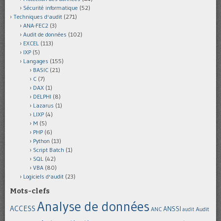
Sécurité informatique
(52)
Techniques d'audit
(271)
ANA-FEC2
(3)
Audit de données
(102)
EXCEL
(113)
IXP
(5)
Langages
(155)
BASIC
(21)
C
(7)
DAX
(1)
DELPHI
(8)
Lazarus
(1)
LIXP
(4)
M
(5)
PHP
(6)
Python
(13)
Script Batch
(1)
SQL
(42)
VBA
(80)
Logiciels d'audit
(23)
Mots-clefs
Analyse de données
ACCESS
ANSSI
Audit
ANC
audit