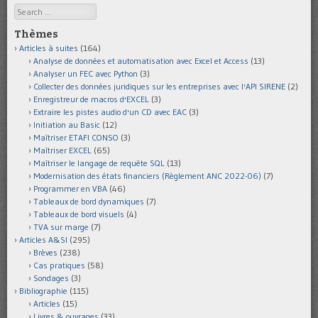
Search
Thèmes
Articles à suites
(164)
Analyse de données et automatisation avec Excel et Access
(13)
Analyser un FEC avec Python
(3)
Collecter des données juridiques sur les entreprises avec l'API SIRENE
(2)
Enregistreur de macros d'EXCEL
(3)
Extraire les pistes audio d'un CD avec EAC
(3)
Initiation au Basic
(12)
Maîtriser ETAFI CONSO
(3)
Maîtriser EXCEL
(65)
Maîtriser le langage de requête SQL
(13)
Modernisation des états financiers (Règlement ANC 2022-06)
(7)
Programmer en VBA
(46)
Tableaux de bord dynamiques
(7)
Tableaux de bord visuels
(4)
TVA sur marge
(7)
Articles A&SI
(295)
Brèves
(238)
Cas pratiques
(58)
Sondages
(3)
Bibliographie
(115)
Articles
(15)
Livres & ouvrages
(33)