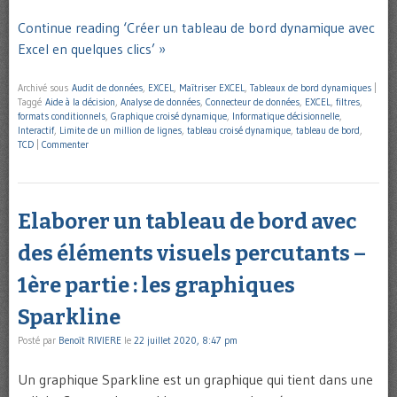
Continue reading ‘Créer un tableau de bord dynamique avec
Excel en quelques clics’ »
Archivé sous
Audit de données
,
EXCEL
,
Maîtriser EXCEL
,
Tableaux de bord dynamiques
|
Taggé
Aide à la décision
,
Analyse de données
,
Connecteur de données
,
EXCEL
,
filtres
,
formats conditionnels
,
Graphique croisé dynamique
,
Informatique décisionnelle
,
Interactif
,
Limite de un million de lignes
,
tableau croisé dynamique
,
tableau de bord
,
TCD
|
Commenter
Elaborer un tableau de bord avec
des éléments visuels percutants –
1ère partie : les graphiques
Sparkline
Posté par
Benoît RIVIERE
le
22 juillet 2020, 8:47 pm
Un graphique Sparkline est un graphique qui tient dans une