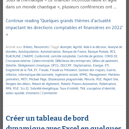
dans un monde chaotique », plusieurs conférences ont …
Continue reading ‘Quelques grands thèmes d’actualité
impactant les directions comptables et financières en 2022’
»
Archivé sous
Brèves
,
Rencontres
|
Taggé
Acompte
,
Agilité
,
Aide à la décision
,
Analyse de
données
,
Autoliquidation
,
Automatisation
,
Banque de France
,
Banque Postale
,
BCE
,
BLACKLINE
,
CNAJMJ
,
Conformité
,
contrôle comptable
,
Contrôle de gestion
,
COVID-19
,
Croissance externe
,
Cybercriminalité
,
Défaillance des entreprises
,
Délais de paiement
,
Deloitte
,
Dérèglement climatique
,
DFCG
,
DGCCRF
,
Digitalisation
,
Energie
,
ETI
,
Exigibilité de la TVA
,
EY
,
Fraude
,
Fraude au Président
,
Gestion des risques
,
Guerre
,
Inflation
,
Informatique décisionnelle
,
Ingénierie sociale
,
KPMG
,
Management
,
Matières
premières
,
METI
,
Michael Page
,
Obsolescence programmée
,
Pénurie
,
PGE
,
Report One
,
Respect des délais
,
Retard de règlement
,
Robotic Process Automation
,
Robotisation
,
RPA
,
RSE
,
Sis ID
,
Sobriété énergétique
,
Taux d'intérêt
,
TVA
,
usurpation d'identité
,
valeur ajoutée
,
Virements
|
Commenter
Créer un tableau de bord
dynamique avec Excel en quelques