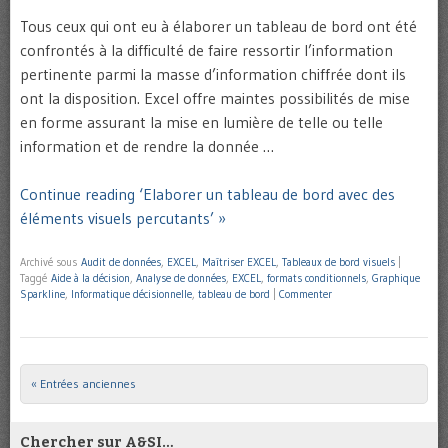
Tous ceux qui ont eu à élaborer un tableau de bord ont été
confrontés à la difficulté de faire ressortir l’information
pertinente parmi la masse d’information chiffrée dont ils
ont la disposition. Excel offre maintes possibilités de mise
en forme assurant la mise en lumière de telle ou telle
information et de rendre la donnée …
Continue reading ‘Elaborer un tableau de bord avec des
éléments visuels percutants’ »
Archivé sous
Audit de données
,
EXCEL
,
Maîtriser EXCEL
,
Tableaux de bord visuels
|
Taggé
Aide à la décision
,
Analyse de données
,
EXCEL
,
formats conditionnels
,
Graphique
Sparkline
,
Informatique décisionnelle
,
tableau de bord
|
Commenter
« Entrées anciennes
Post navigation
Chercher sur A&SI…