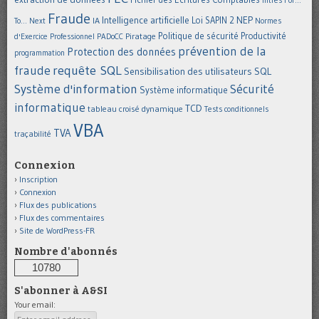
filtres
For...
Fraude
Intelligence artificielle
NEP
IA
Loi SAPIN 2
To... Next
Normes
Politique de sécurité
Piratage
Productivité
d'Exercice Professionnel
PADoCC
prévention de la
Protection des données
programmation
requête SQL
fraude
Sensibilisation des utilisateurs
SQL
Système d'information
Sécurité
Système informatique
informatique
TCD
tableau croisé dynamique
Tests conditionnels
VBA
TVA
traçabilité
Connexion
Inscription
Connexion
Flux des publications
Flux des commentaires
Site de WordPress-FR
Nombre d'abonnés
10780
S'abonner à A&SI
Your email: