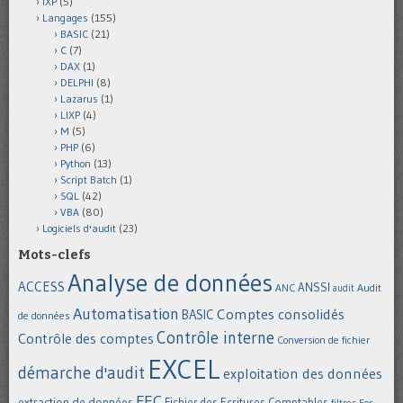
IXP
(5)
Langages
(155)
BASIC
(21)
C
(7)
DAX
(1)
DELPHI
(8)
Lazarus
(1)
LIXP
(4)
M
(5)
PHP
(6)
Python
(13)
Script Batch
(1)
SQL
(42)
VBA
(80)
Logiciels d'audit
(23)
Mots-clefs
Analyse de données
ACCESS
ANSSI
Audit
ANC
audit
Automatisation
Comptes consolidés
BASIC
de données
Contrôle interne
Contrôle des comptes
Conversion de fichier
EXCEL
démarche d'audit
exploitation des données
FEC
extraction de données
Fichier des Ecritures Comptables