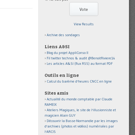
View Results
Archive des sondages
Liens A&SI
Blog du projet AppliConso II
Fil twitter technos & audit @BenoitRiviere14
Les articles A&SI (flux RSS) au format PDF
Outils en ligne
Calcul du barème d'heures CNCC en ligne
Sites amis
Actualité du monde comptable par Claude
RAMEIX
Ateliers Magiques, le site de l'illusionniste et
magicien Alain GUY
Découvrir la Basse-Normandie par les images
d'archives (photos et vidéos) numérisées par
l'ARCIS