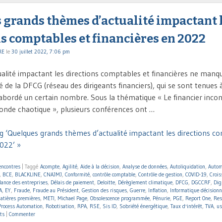
 grands thèmes d’actualité impactant 
s comptables et financières en 2022
RE
le
30 juillet 2022, 7:06 pm
tualité impactant les directions comptables et financières ne manq
 de la DFCG (réseau des dirigeants financiers), qui se sont tenues à L
 abordé un certain nombre. Sous la thématique « Le financier inco
onde chaotique », plusieurs conférences ont …
g ‘Quelques grands thèmes d’actualité impactant les directions c
2022’ »
encontres
|
Taggé
Acompte
,
Agilité
,
Aide à la décision
,
Analyse de données
,
Autoliquidation
,
Autom
,
BCE
,
BLACKLINE
,
CNAJMJ
,
Conformité
,
contrôle comptable
,
Contrôle de gestion
,
COVID-19
,
Crois
llance des entreprises
,
Délais de paiement
,
Deloitte
,
Dérèglement climatique
,
DFCG
,
DGCCRF
,
Dig
A
,
EY
,
Fraude
,
Fraude au Président
,
Gestion des risques
,
Guerre
,
Inflation
,
Informatique décisionn
atières premières
,
METI
,
Michael Page
,
Obsolescence programmée
,
Pénurie
,
PGE
,
Report One
,
Res
Process Automation
,
Robotisation
,
RPA
,
RSE
,
Sis ID
,
Sobriété énergétique
,
Taux d'intérêt
,
TVA
,
us
ts
|
Commenter