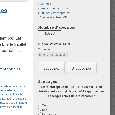
Connexion
Flux des publications
les
Flux des commentaires
Site de WordPress-FR
Nombre d'abonnés
10778
uent pas. Les
ille le 6 juillet
S'abonner à A&SI
Your email:
ntournable et
omptables et
Sondages
atisation
,
Banque de
Votre entreprise utilise-t-elle en partie ou
sance externe
,
totalement des logiciels en ASP (applications
italisation
,
Energie
,
hébergées chez un prestataire) ?
elle
,
Ingénierie sociale
,
pect des délais
,
Retard
Oui
urpation d'identité
,
Non
Ne sais pas