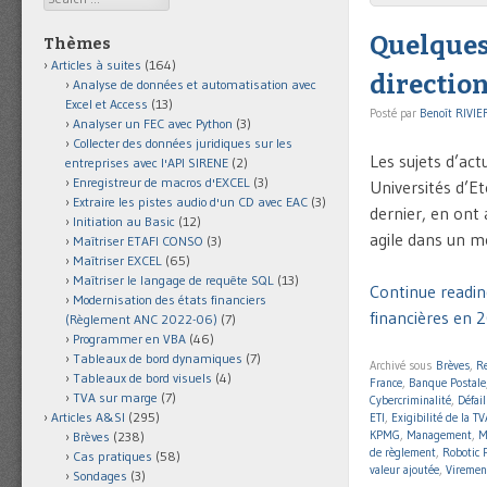
Quelques
Thèmes
Articles à suites
(164)
direction
Analyse de données et automatisation avec
Excel et Access
(13)
Posté par
Benoît RIVIE
Analyser un FEC avec Python
(3)
Collecter des données juridiques sur les
Les sujets d’ac
entreprises avec l'API SIRENE
(2)
Enregistreur de macros d'EXCEL
(3)
Universités d’Eté
Extraire les pistes audio d'un CD avec EAC
(3)
dernier, en ont
Initiation au Basic
(12)
agile dans un m
Maîtriser ETAFI CONSO
(3)
Maîtriser EXCEL
(65)
Maîtriser le langage de requête SQL
(13)
Continue readin
Modernisation des états financiers
financières en 
(Règlement ANC 2022-06)
(7)
Programmer en VBA
(46)
Tableaux de bord dynamiques
(7)
Archivé sous
Brèves
,
R
Tableaux de bord visuels
(4)
France
,
Banque Postale
TVA sur marge
(7)
Cybercriminalité
,
Défai
Articles A&SI
(295)
ETI
,
Exigibilité de la TV
KPMG
,
Management
,
M
Brèves
(238)
de règlement
,
Robotic 
Cas pratiques
(58)
valeur ajoutée
,
Viremen
Sondages
(3)