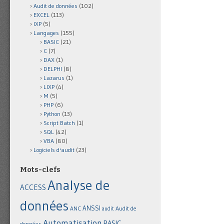
Audit de données
(102)
EXCEL
(113)
IXP
(5)
Langages
(155)
BASIC
(21)
C
(7)
DAX
(1)
DELPHI
(8)
Lazarus
(1)
LIXP
(4)
M
(5)
PHP
(6)
Python
(13)
Script Batch
(1)
SQL
(42)
VBA
(80)
Logiciels d'audit
(23)
Mots-clefs
Analyse de
ACCESS
données
ANSSI
Audit de
ANC
audit
Automatisation
BASIC
données