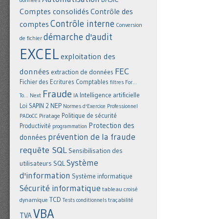
Comptes consolidés
Contrôle des
Contrôle interne
comptes
Conversion
démarche d'audit
de fichier
EXCEL
exploitation des
FEC
données
extraction de données
Fichier des Ecritures Comptables
filtres
For...
Fraude
Intelligence artificielle
IA
To... Next
NEP
Loi SAPIN 2
Normes d'Exercice Professionnel
Politique de sécurité
Piratage
PADoCC
Protection des
Productivité
programmation
prévention de la fraude
données
requête SQL
Sensibilisation des
Système
utilisateurs
SQL
d'information
Système informatique
Sécurité informatique
tableau croisé
TCD
dynamique
Tests conditionnels
traçabilité
VBA
TVA