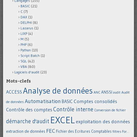
Langages
(155)
BASIC
(21)
C
(7)
DAX
(1)
DELPHI
(8)
Lazarus
(1)
LIXP
(4)
M
(5)
PHP
(6)
Python
(13)
Script Batch
(1)
SQL
(42)
VBA
(80)
Logiciels d'audit
(23)
Mots-clefs
Analyse de données
ACCESS
ANSSI
Audit
ANC
audit
Automatisation
Comptes consolidés
BASIC
de données
Contrôle interne
Contrôle des comptes
Conversion de fichier
EXCEL
démarche d'audit
exploitation des données
FEC
extraction de données
Fichier des Ecritures Comptables
filtres
For...