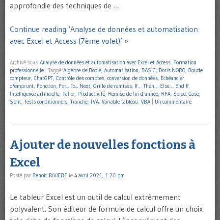
approfondie des techniques de …
Continue reading ‘Analyse de données et automatisation
avec Excel et Access (7ème volet)’ »
Archivé sous
Analyse de données et automatisation avec Excel et Access
,
Formation
professionnelle
|
Taggé
Algèbre de Boole
,
Automatisation
,
BASIC
,
Boris NORO
,
Boucle
compteur
,
ChatGPT
,
Contrôle des comptes
,
conversion de données
,
Echéancier
d'emprunt
,
Fonction
,
For... To... Next
,
Grille de remises
,
If… Then… Else… End If
,
Intelligence artificielle
,
Palier
,
Productivité
,
Remise de fin d'année
,
RFA
,
Select Case
,
Split
,
Tests conditionnels
,
Tranche
,
TVA
,
Variable tableau
,
VBA
|
Un commentaire
Ajouter de nouvelles fonctions à
Excel
Posté par
Benoît RIVIERE
le
4 avril 2021, 1:20 pm
Le tableur Excel est un outil de calcul extrêmement
polyvalent. Son éditeur de formule de calcul offre un choix