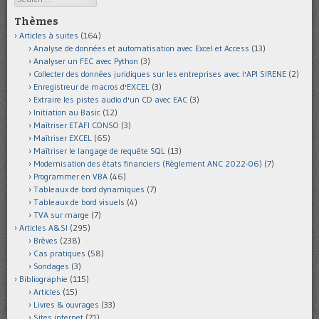
Thèmes
Articles à suites
(164)
Analyse de données et automatisation avec Excel et Access
(13)
Analyser un FEC avec Python
(3)
Collecter des données juridiques sur les entreprises avec l'API SIRENE
(2)
Enregistreur de macros d'EXCEL
(3)
Extraire les pistes audio d'un CD avec EAC
(3)
Initiation au Basic
(12)
Maîtriser ETAFI CONSO
(3)
Maîtriser EXCEL
(65)
Maîtriser le langage de requête SQL
(13)
Modernisation des états financiers (Règlement ANC 2022-06)
(7)
Programmer en VBA
(46)
Tableaux de bord dynamiques
(7)
Tableaux de bord visuels
(4)
TVA sur marge
(7)
Articles A&SI
(295)
Brèves
(238)
Cas pratiques
(58)
Sondages
(3)
Bibliographie
(115)
Articles
(15)
Livres & ouvrages
(33)
Sites internet
(71)