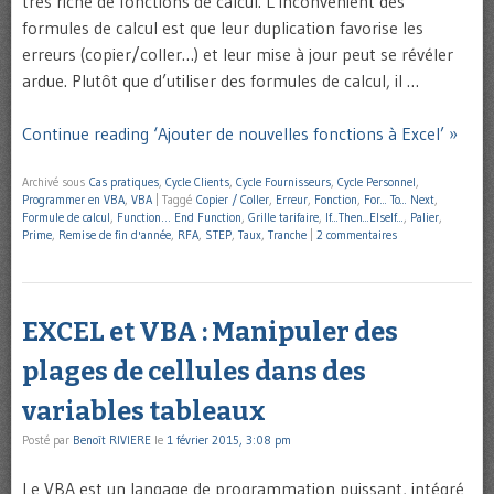
très riche de fonctions de calcul. L’inconvénient des
formules de calcul est que leur duplication favorise les
erreurs (copier/coller…) et leur mise à jour peut se révéler
ardue. Plutôt que d’utiliser des formules de calcul, il …
Continue reading ‘Ajouter de nouvelles fonctions à Excel’ »
Archivé sous
Cas pratiques
,
Cycle Clients
,
Cycle Fournisseurs
,
Cycle Personnel
,
Programmer en VBA
,
VBA
|
Taggé
Copier / Coller
,
Erreur
,
Fonction
,
For... To... Next
,
Formule de calcul
,
Function… End Function
,
Grille tarifaire
,
If...Then...ElseIf...
,
Palier
,
Prime
,
Remise de fin d'année
,
RFA
,
STEP
,
Taux
,
Tranche
|
2 commentaires
EXCEL et VBA : Manipuler des
plages de cellules dans des
variables tableaux
Posté par
Benoît RIVIERE
le
1 février 2015, 3:08 pm
Le VBA est un langage de programmation puissant, intégré