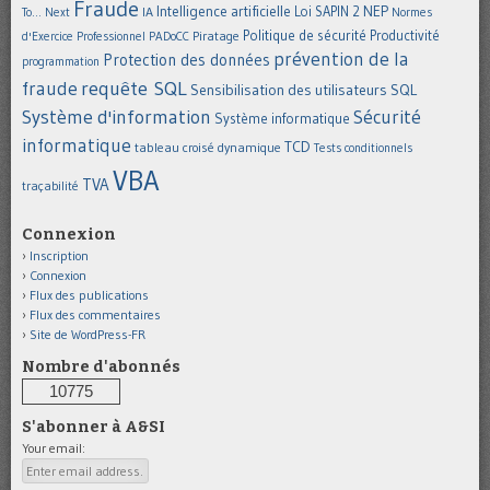
Fraude
Intelligence artificielle
NEP
IA
Loi SAPIN 2
To... Next
Normes
Politique de sécurité
Piratage
Productivité
d'Exercice Professionnel
PADoCC
prévention de la
Protection des données
programmation
requête SQL
fraude
Sensibilisation des utilisateurs
SQL
Système d'information
Sécurité
Système informatique
informatique
TCD
tableau croisé dynamique
Tests conditionnels
VBA
TVA
traçabilité
Connexion
Inscription
Connexion
Flux des publications
Flux des commentaires
Site de WordPress-FR
Nombre d'abonnés
10775
S'abonner à A&SI
Your email: