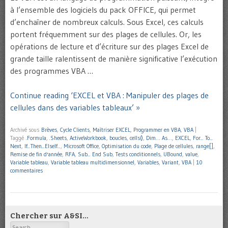
à l’ensemble des logiciels du pack OFFICE, qui permet
d’enchaîner de nombreux calculs. Sous Excel, ces calculs
portent fréquemment sur des plages de cellules. Or, les
opérations de lecture et d’écriture sur des plages Excel de
grande taille ralentissent de manière significative l’exécution
des programmes VBA …
Continue reading ‘EXCEL et VBA : Manipuler des plages de
cellules dans des variables tableaux’ »
Archivé sous
Brèves
,
Cycle Clients
,
Maîtriser EXCEL
,
Programmer en VBA
,
VBA
|
Taggé
.Formula
,
.Sheets
,
ActiveWorkbook
,
boucles
,
cells()
,
Dim… As…
,
EXCEL
,
For... To...
Next
,
If...Then...ElseIf...
,
Microsoft Office
,
Optimisation du code
,
Plage de cellules
,
range[]
,
Remise de fin d'année
,
RFA
,
Sub... End Sub
,
Tests conditionnels
,
UBound
,
value
,
Variable tableau
,
Variable tableau multidimensionnel
,
Variables
,
Variant
,
VBA
|
10
commentaires
Chercher sur A&SI…
Search