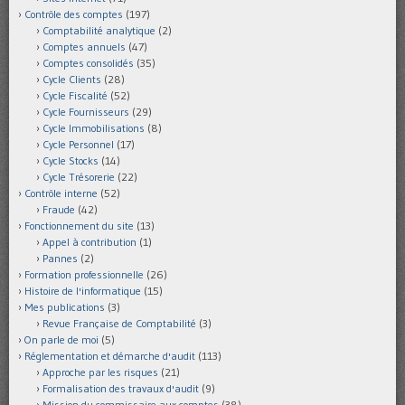
Contrôle des comptes
(197)
Comptabilité analytique
(2)
Comptes annuels
(47)
Comptes consolidés
(35)
Cycle Clients
(28)
Cycle Fiscalité
(52)
Cycle Fournisseurs
(29)
Cycle Immobilisations
(8)
Cycle Personnel
(17)
Cycle Stocks
(14)
Cycle Trésorerie
(22)
Contrôle interne
(52)
Fraude
(42)
Fonctionnement du site
(13)
Appel à contribution
(1)
Pannes
(2)
Formation professionnelle
(26)
Histoire de l'informatique
(15)
Mes publications
(3)
Revue Française de Comptabilité
(3)
On parle de moi
(5)
Réglementation et démarche d'audit
(113)
Approche par les risques
(21)
Formalisation des travaux d'audit
(9)
Mission du commissaire aux comptes
(38)