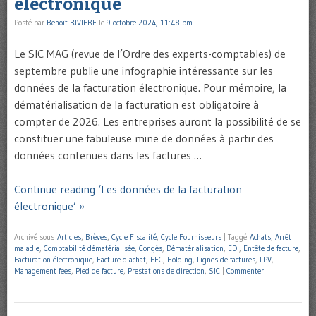
électronique
Posté par
Benoît RIVIERE
le
9 octobre 2024, 11:48 pm
Le SIC MAG (revue de l’Ordre des experts-comptables) de
septembre publie une infographie intéressante sur les
données de la facturation électronique. Pour mémoire, la
dématérialisation de la facturation est obligatoire à
compter de 2026. Les entreprises auront la possibilité de se
constituer une fabuleuse mine de données à partir des
données contenues dans les factures …
Continue reading ‘Les données de la facturation
électronique’ »
Archivé sous
Articles
,
Brèves
,
Cycle Fiscalité
,
Cycle Fournisseurs
|
Taggé
Achats
,
Arrêt
maladie
,
Comptabilité dématérialisée
,
Congès
,
Dématérialisation
,
EDI
,
Entête de facture
,
Facturation électronique
,
Facture d'achat
,
FEC
,
Holding
,
Lignes de factures
,
LPV
,
Management fees
,
Pied de facture
,
Prestations de direction
,
SIC
|
Commenter