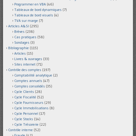
Programmer en VBA
(46)
Tableaux de bord dynamiques
(7)
Tableaux de bord visuels
(4)
TVA sur marge
(7)
Articles A&SI
(295)
Brèves
(238)
Cas pratiques
(58)
Sondages
(3)
Bibliographie
(115)
Articles
(15)
Livres & ouvrages
(33)
Sites internet
(71)
Contrôle des comptes
(197)
Comptabilité analytique
(2)
Comptes annuels
(47)
Comptes consolidés
(35)
Cycle Clients
(28)
Cycle Fiscalité
(52)
Cycle Fournisseurs
(29)
Cycle Immobilisations
(8)
Cycle Personnel
(17)
Cycle Stocks
(14)
Cycle Trésorerie
(22)
Contrôle interne
(52)
Fraude
(42)