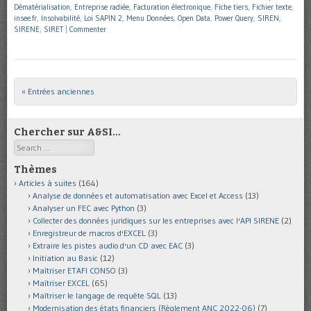
Dématérialisation
,
Entreprise radiée
,
Facturation électronique
,
Fiche tiers
,
Fichier texte
,
insee.fr
,
Insolvabilité
,
Loi SAPIN 2
,
Menu Données
,
Open Data
,
Power Query
,
SIREN
,
SIRENE
,
SIRET
|
Commenter
« Entrées anciennes
Post navigation
Chercher sur A&SI…
Search
Thèmes
Articles à suites
(164)
Analyse de données et automatisation avec Excel et Access
(13)
Analyser un FEC avec Python
(3)
Collecter des données juridiques sur les entreprises avec l'API SIRENE
(2)
Enregistreur de macros d'EXCEL
(3)
Extraire les pistes audio d'un CD avec EAC
(3)
Initiation au Basic
(12)
Maîtriser ETAFI CONSO
(3)
Maîtriser EXCEL
(65)
Maîtriser le langage de requête SQL
(13)
Modernisation des états financiers (Règlement ANC 2022-06)
(7)