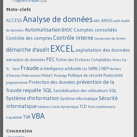
Logiciels d'audit
(23)
Mots-clefs
Analyse de données
ACCESS
ANSSI
Audit
ANC
audit
Automatisation
Comptes consolidés
BASIC
de données
Contrôle interne
Contrôle des comptes
Conversion de fichier
EXCEL
démarche d'audit
exploitation des données
FEC
extraction de données
Fichier des Ecritures Comptables
filtres
For...
Fraude
Intelligence artificielle
NEP
IA
Loi SAPIN 2
To... Next
Normes
Politique de sécurité
Piratage
Productivité
d'Exercice Professionnel
PADoCC
prévention de la
Protection des données
programmation
requête SQL
fraude
Sensibilisation des utilisateurs
SQL
Système d'information
Sécurité
Système informatique
informatique
TCD
tableau croisé dynamique
Tests conditionnels
VBA
TVA
traçabilité
Connexion
Inscription