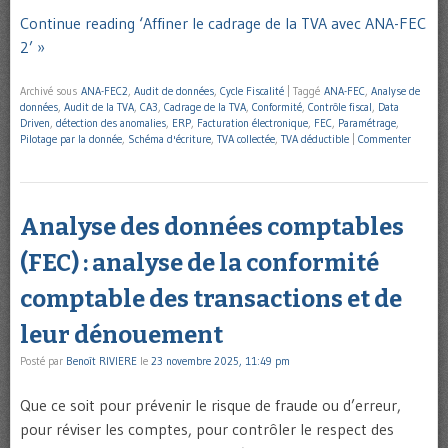
Continue reading ‘Affiner le cadrage de la TVA avec ANA-FEC
2’ »
Archivé sous
ANA-FEC2
,
Audit de données
,
Cycle Fiscalité
|
Taggé
ANA-FEC
,
Analyse de
données
,
Audit de la TVA
,
CA3
,
Cadrage de la TVA
,
Conformité
,
Contrôle fiscal
,
Data
Driven
,
détection des anomalies
,
ERP
,
Facturation électronique
,
FEC
,
Paramétrage
,
Pilotage par la donnée
,
Schéma d'écriture
,
TVA collectée
,
TVA déductible
|
Commenter
Analyse des données comptables
(FEC) : analyse de la conformité
comptable des transactions et de
leur dénouement
Posté par
Benoît RIVIERE
le
23 novembre 2025, 11:49 pm
Que ce soit pour prévenir le risque de fraude ou d’erreur,
pour réviser les comptes, pour contrôler le respect des