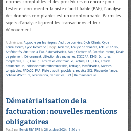
normes comptables et des procédures ou encore pour
tester et documenter la piste d’audit fiable (PAF), l’analyse
des données comptables est un incontournable. Parmi les
sujets d’analyse figurent les transactions et leur
dénouement.
Archivé sous
Approche par les risques
,
Audit de données
,
Cycle Clients
,
Cycle
Fournisseurs
,
Cycle Trésorerie
|
Taggé
Acompte
,
Analyse de données
,
ANC 2022-06
,
Antériorités
,
Audit de la TVA
,
Automatisation
,
Avoir
,
Conformité
,
Contrôle interne
,
Délais
de paiement
,
Dénouement
,
détection des anomalies
,
DGCCRF
,
DMS
,
Ecritures
comptables
,
ERP
,
Erreur
,
Facturation électronique
,
Facture
,
FEC
,
Flux
,
Fraude
documentaire
,
Indice de conformité comptable
,
Lettrage
,
Modélisation
,
Normes
comptables
,
PADoCC
,
PAF
,
Piste d'audit
,
procédure
,
requête SQL
,
Risque de fraude
,
Schéma d'écriture
,
sécurisation
,
transaction
,
TVA
|
Un commentaire
Dématérialisation de la
facturation : nouvelles mentions
obligatoires
Posté par
Benoît RIVIERE
le
28 octobre 2024, 6:50 am