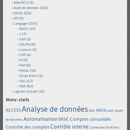
ANA-FEC2
(3)
Audit de données
(102)
EXCEL
(113)
IXP
(5)
Langages
(155)
BASIC
(21)
C
(7)
DAX
(1)
DELPHI
(8)
Lazarus
(1)
LIXP
(4)
M
(5)
PHP
(6)
Python
(13)
Script Batch
(1)
SQL
(42)
VBA
(80)
Logiciels d'audit
(23)
Mots-clefs
Analyse de données
ACCESS
ANSSI
Audit
ANC
audit
Automatisation
Comptes consolidés
BASIC
de données
Contrôle interne
Contrôle des comptes
Conversion de fichier