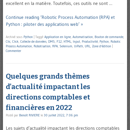
excellent en la matière. Toutefois, ces outils ne sont …
Continue reading ‘Robotic Process Automation (RPA) et
Python : piloter des applications web’ »
Archivé sous
Python
|
Taggé
Application en ligne
,
Automatisation
,
Bouton de commande
,
Clic
,
Click
,
Collecte de données
,
DMS
,
F12
,
HTML
,
Input
,
Productivité
,
Python
,
Robotic
Process Automation
,
Robotisation
,
RPA
,
Selenium
,
UiPath
,
URL
,
Zone d'édition
|
Commenter
Quelques grands thèmes
d’actualité impactant les
directions comptables et
financières en 2022
Posté par
Benoît RIVIERE
le
30 juillet 2022, 7:06 pm
Les sujets d’actualité impactant les directions comptables