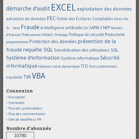
EXCEL
démarche d'audit
exploitation des données
FEC
extraction de données
Fichier des Ecritures Comptables
filtres
For...
Fraude
Intelligence artificielle
NEP
IA
Loi SAPIN 2
To... Next
Normes
Politique de sécurité
Piratage
Productivité
d'Exercice Professionnel
PADoCC
prévention de la
Protection des données
programmation
requête SQL
fraude
Sensibilisation des utilisateurs
SQL
Système d'information
Sécurité
Système informatique
informatique
TCD
tableau croisé dynamique
Tests conditionnels
VBA
TVA
traçabilité
Connexion
Inscription
Connexion
Flux des publications
Flux des commentaires
Site de WordPress-FR
Nombre d'abonnés
10780