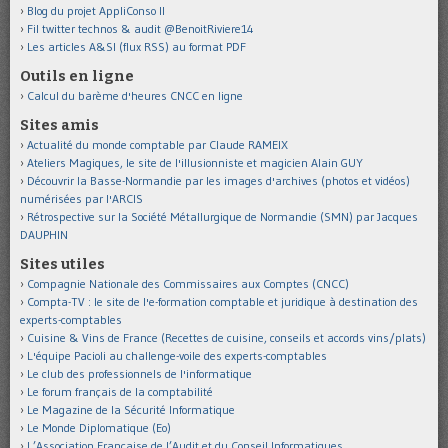
Blog du projet AppliConso II
Fil twitter technos & audit @BenoitRiviere14
Les articles A&SI (flux RSS) au format PDF
Outils en ligne
Calcul du barème d'heures CNCC en ligne
Sites amis
Actualité du monde comptable par Claude RAMEIX
Ateliers Magiques, le site de l'illusionniste et magicien Alain GUY
Découvrir la Basse-Normandie par les images d'archives (photos et vidéos)
numérisées par l'ARCIS
Rétrospective sur la Société Métallurgique de Normandie (SMN) par Jacques
DAUPHIN
Sites utiles
Compagnie Nationale des Commissaires aux Comptes (CNCC)
Compta-TV : le site de l'e-formation comptable et juridique à destination des
experts-comptables
Cuisine & Vins de France (Recettes de cuisine, conseils et accords vins/plats)
L'équipe Pacioli au challenge-voile des experts-comptables
Le club des professionnels de l'informatique
Le forum français de la comptabilité
Le Magazine de la Sécurité Informatique
Le Monde Diplomatique (Eo)
L’Association Française de l’Audit et du Conseil Informatiques