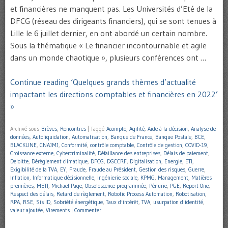
et financières ne manquent pas. Les Universités d’Eté de la
DFCG (réseau des dirigeants financiers), qui se sont tenues à
Lille le 6 juillet dernier, en ont abordé un certain nombre.
Sous la thématique « Le financier incontournable et agile
dans un monde chaotique », plusieurs conférences ont …
Continue reading ‘Quelques grands thèmes d’actualité
impactant les directions comptables et financières en 2022’
»
Archivé sous
Brèves
,
Rencontres
|
Taggé
Acompte
,
Agilité
,
Aide à la décision
,
Analyse de
données
,
Autoliquidation
,
Automatisation
,
Banque de France
,
Banque Postale
,
BCE
,
BLACKLINE
,
CNAJMJ
,
Conformité
,
contrôle comptable
,
Contrôle de gestion
,
COVID-19
,
Croissance externe
,
Cybercriminalité
,
Défaillance des entreprises
,
Délais de paiement
,
Deloitte
,
Dérèglement climatique
,
DFCG
,
DGCCRF
,
Digitalisation
,
Energie
,
ETI
,
Exigibilité de la TVA
,
EY
,
Fraude
,
Fraude au Président
,
Gestion des risques
,
Guerre
,
Inflation
,
Informatique décisionnelle
,
Ingénierie sociale
,
KPMG
,
Management
,
Matières
premières
,
METI
,
Michael Page
,
Obsolescence programmée
,
Pénurie
,
PGE
,
Report One
,
Respect des délais
,
Retard de règlement
,
Robotic Process Automation
,
Robotisation
,
RPA
,
RSE
,
Sis ID
,
Sobriété énergétique
,
Taux d'intérêt
,
TVA
,
usurpation d'identité
,
valeur ajoutée
,
Virements
|
Commenter