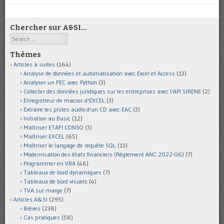
Chercher sur A&SI…
Search
Thèmes
Articles à suites
(164)
Analyse de données et automatisation avec Excel et Access
(13)
Analyser un FEC avec Python
(3)
Collecter des données juridiques sur les entreprises avec l'API SIRENE
(2)
Enregistreur de macros d'EXCEL
(3)
Extraire les pistes audio d'un CD avec EAC
(3)
Initiation au Basic
(12)
Maîtriser ETAFI CONSO
(3)
Maîtriser EXCEL
(65)
Maîtriser le langage de requête SQL
(13)
Modernisation des états financiers (Règlement ANC 2022-06)
(7)
Programmer en VBA
(46)
Tableaux de bord dynamiques
(7)
Tableaux de bord visuels
(4)
TVA sur marge
(7)
Articles A&SI
(295)
Brèves
(238)
Cas pratiques
(58)