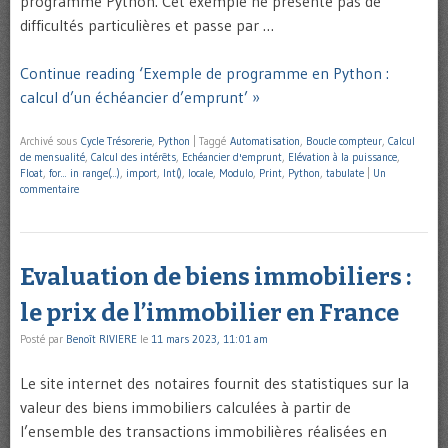
programme Python. Cet exemple ne présente pas de
difficultés particulières et passe par …
Continue reading ‘Exemple de programme en Python :
calcul d’un échéancier d’emprunt’ »
Archivé sous
Cycle Trésorerie
,
Python
|
Taggé
Automatisation
,
Boucle compteur
,
Calcul
de mensualité
,
Calcul des intérêts
,
Echéancier d'emprunt
,
Elévation à la puissance
,
Float
,
for... in range(...)
,
import
,
Int()
,
locale
,
Modulo
,
Print
,
Python
,
tabulate
|
Un
commentaire
Evaluation de biens immobiliers :
le prix de l’immobilier en France
Posté par
Benoît RIVIERE
le
11 mars 2023, 11:01 am
Le site internet des notaires fournit des statistiques sur la
valeur des biens immobiliers calculées à partir de
l’ensemble des transactions immobilières réalisées en