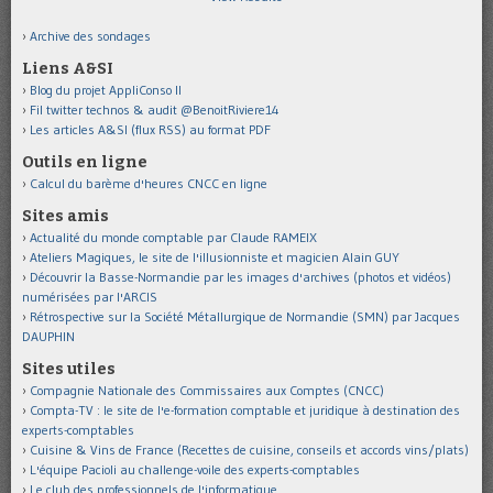
Archive des sondages
Liens A&SI
Blog du projet AppliConso II
Fil twitter technos & audit @BenoitRiviere14
Les articles A&SI (flux RSS) au format PDF
Outils en ligne
Calcul du barème d'heures CNCC en ligne
Sites amis
Actualité du monde comptable par Claude RAMEIX
Ateliers Magiques, le site de l'illusionniste et magicien Alain GUY
Découvrir la Basse-Normandie par les images d'archives (photos et vidéos)
numérisées par l'ARCIS
Rétrospective sur la Société Métallurgique de Normandie (SMN) par Jacques
DAUPHIN
Sites utiles
Compagnie Nationale des Commissaires aux Comptes (CNCC)
Compta-TV : le site de l'e-formation comptable et juridique à destination des
experts-comptables
Cuisine & Vins de France (Recettes de cuisine, conseils et accords vins/plats)
L'équipe Pacioli au challenge-voile des experts-comptables
Le club des professionnels de l'informatique