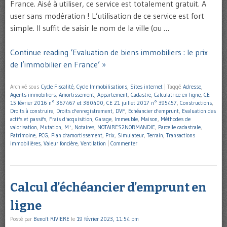
France. Aisé à utiliser, ce service est totalement gratuit. A
user sans modération ! L’utilisation de ce service est fort
simple. Il suffit de saisir le nom de la ville (ou …
Continue reading ‘Evaluation de biens immobiliers : le prix
de l’immobilier en France’ »
Archivé sous
Cycle Fiscalité
,
Cycle Immobilisations
,
Sites internet
|
Taggé
Adresse
,
Agents immobiliers
,
Amortissement
,
Appartement
,
Cadastre
,
Calculatrice en ligne
,
CE
15 février 2016 n° 367467 et 380400
,
CE 21 juillet 2017 n° 395457
,
Constructions
,
Droits à construire
,
Droits d'enregistrement
,
DVF
,
Echéancier d'emprunt
,
Evaluation des
actifs et passifs
,
Frais d'acquisition
,
Garage
,
Immeuble
,
Maison
,
Méthodes de
valorisation
,
Mutation
,
M²
,
Notaires
,
NOTAIRES2NORMANDIE
,
Parcelle cadastrale
,
Patrimoine
,
PCG
,
Plan d'amortissement
,
Prix
,
Simulateur
,
Terrain
,
Transactions
immobilières
,
Valeur foncière
,
Ventilation
|
Commenter
Calcul d’échéancier d’emprunt en
ligne
Posté par
Benoît RIVIERE
le
19 février 2023, 11:54 pm