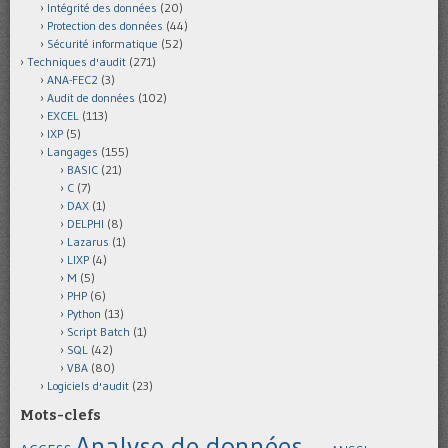
Intégrité des données
(20)
Protection des données
(44)
Sécurité informatique
(52)
Techniques d'audit
(271)
ANA-FEC2
(3)
Audit de données
(102)
EXCEL
(113)
IXP
(5)
Langages
(155)
BASIC
(21)
C
(7)
DAX
(1)
DELPHI
(8)
Lazarus
(1)
LIXP
(4)
M
(5)
PHP
(6)
Python
(13)
Script Batch
(1)
SQL
(42)
VBA
(80)
Logiciels d'audit
(23)
Mots-clefs
Analyse de données