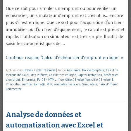
Que ce soit pour simuler un emprunt ou pour vérifier un
échéancier, un simulateur d’emprunt est très utile… encore
plus s’il est en ligne. Que ce soit pour l’acquisition d’un bien
immobilier ou d’un bien d’équipement, le calcul est précis et
rapide. L’utilisation du simulateur est très simple. Il suffit de
saisir les caractéristiques de …
Continue reading ‘Calcul d’échéancier d’emprunt en ligne’ »
Archivé sous
Brèves
,
Cycle Trésorerie
|
Taggé
Assurance
,
Boucle compteur
,
Calcul de
mensualité
,
Calcul des intérêts
,
Calculatrice en ligne
,
Capital restant dû
,
Echéancier
d'emprunt
,
Emprunts
,
For() {}
,
HTML
,
if (condition) {} elseif (condition) {} else {}
,
Immobilier
,
number_format()
,
PHP
,
scandales financiers
,
Simulateur
,
Taux d'intérêt
|
Commenter
Analyse de données et
automatisation avec Excel et