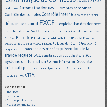
ACCESS
ANSSI
Audit
ANC
audit
Automatisation
Comptes consolidés
BASIC
de données
Contrôle interne
Contrôle des comptes
Conversion de fichier
EXCEL
démarche d'audit
exploitation des données
FEC
extraction de données
Fichier des Ecritures Comptables
filtres
For...
Fraude
Intelligence artificielle
NEP
IA
Loi SAPIN 2
To... Next
Normes
Politique de sécurité
Piratage
Productivité
d'Exercice Professionnel
PADoCC
prévention de la
Protection des données
programmation
requête SQL
fraude
Sensibilisation des utilisateurs
SQL
Système d'information
Sécurité
Système informatique
informatique
TCD
tableau croisé dynamique
Tests conditionnels
VBA
TVA
traçabilité
Connexion
Inscription
Connexion
Flux des publications
Flux des commentaires