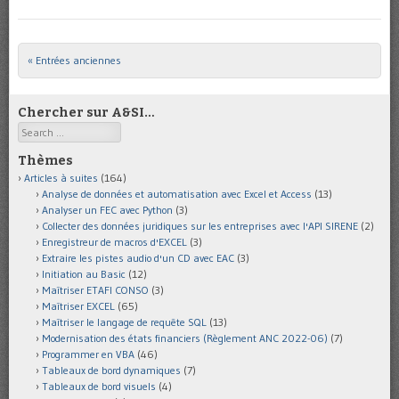
« Entrées anciennes
Post navigation
Chercher sur A&SI…
Search
Thèmes
Articles à suites
(164)
Analyse de données et automatisation avec Excel et Access
(13)
Analyser un FEC avec Python
(3)
Collecter des données juridiques sur les entreprises avec l'API SIRENE
(2)
Enregistreur de macros d'EXCEL
(3)
Extraire les pistes audio d'un CD avec EAC
(3)
Initiation au Basic
(12)
Maîtriser ETAFI CONSO
(3)
Maîtriser EXCEL
(65)
Maîtriser le langage de requête SQL
(13)
Modernisation des états financiers (Règlement ANC 2022-06)
(7)
Programmer en VBA
(46)
Tableaux de bord dynamiques
(7)
Tableaux de bord visuels
(4)