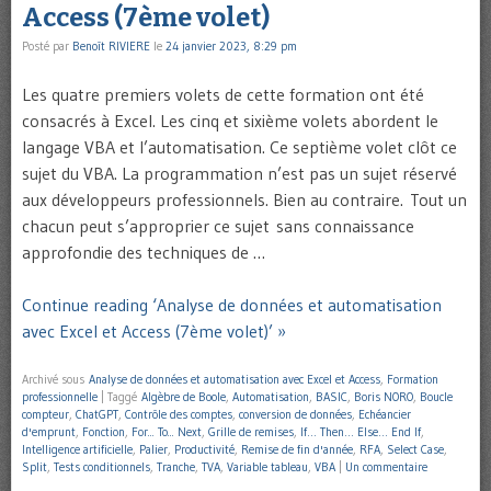
Access (7ème volet)
Posté par
Benoît RIVIERE
le
24 janvier 2023, 8:29 pm
Les quatre premiers volets de cette formation ont été
consacrés à Excel. Les cinq et sixième volets abordent le
langage VBA et l’automatisation. Ce septième volet clôt ce
sujet du VBA. La programmation n’est pas un sujet réservé
aux développeurs professionnels. Bien au contraire. Tout un
chacun peut s’approprier ce sujet sans connaissance
approfondie des techniques de …
Continue reading ‘Analyse de données et automatisation
avec Excel et Access (7ème volet)’ »
Archivé sous
Analyse de données et automatisation avec Excel et Access
,
Formation
professionnelle
|
Taggé
Algèbre de Boole
,
Automatisation
,
BASIC
,
Boris NORO
,
Boucle
compteur
,
ChatGPT
,
Contrôle des comptes
,
conversion de données
,
Echéancier
d'emprunt
,
Fonction
,
For... To... Next
,
Grille de remises
,
If… Then… Else… End If
,
Intelligence artificielle
,
Palier
,
Productivité
,
Remise de fin d'année
,
RFA
,
Select Case
,
Split
,
Tests conditionnels
,
Tranche
,
TVA
,
Variable tableau
,
VBA
|
Un commentaire