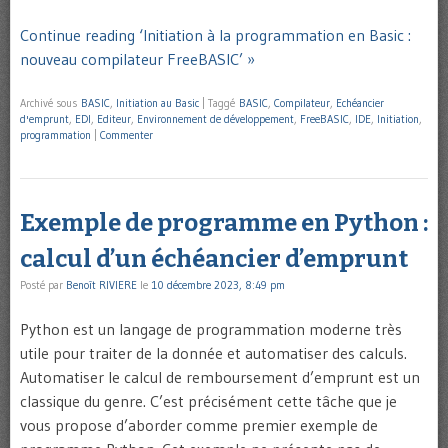
Continue reading ‘Initiation à la programmation en Basic :
nouveau compilateur FreeBASIC’ »
Archivé sous
BASIC
,
Initiation au Basic
|
Taggé
BASIC
,
Compilateur
,
Echéancier
d'emprunt
,
EDI
,
Editeur
,
Environnement de développement
,
FreeBASIC
,
IDE
,
Initiation
,
programmation
|
Commenter
Exemple de programme en Python :
calcul d’un échéancier d’emprunt
Posté par
Benoît RIVIERE
le
10 décembre 2023, 8:49 pm
Python est un langage de programmation moderne très
utile pour traiter de la donnée et automatiser des calculs.
Automatiser le calcul de remboursement d’emprunt est un
classique du genre. C’est précisément cette tâche que je
vous propose d’aborder comme premier exemple de