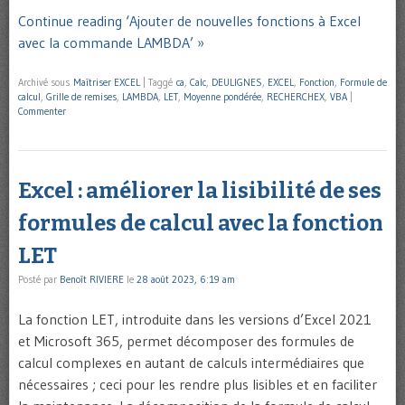
Continue reading ‘Ajouter de nouvelles fonctions à Excel
avec la commande LAMBDA’ »
Archivé sous
Maîtriser EXCEL
|
Taggé
ca
,
Calc
,
DEULIGNES
,
EXCEL
,
Fonction
,
Formule de
calcul
,
Grille de remises
,
LAMBDA
,
LET
,
Moyenne pondérée
,
RECHERCHEX
,
VBA
|
Commenter
Excel : améliorer la lisibilité de ses
formules de calcul avec la fonction
LET
Posté par
Benoît RIVIERE
le
28 août 2023, 6:19 am
La fonction LET, introduite dans les versions d’Excel 2021
et Microsoft 365, permet décomposer des formules de
calcul complexes en autant de calculs intermédiaires que
nécessaires ; ceci pour les rendre plus lisibles et en faciliter