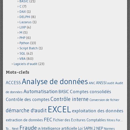
BASIC
(21)
C
(7)
DAX
(1)
DELPHI
(8)
Lazarus
(1)
LIXP
(4)
M
(5)
PHP
(6)
Python
(13)
Script Batch
(1)
SQL
(42)
VBA
(80)
Logiciels d'audit
(23)
Mots-clefs
Analyse de données
ACCESS
ANSSI
Audit
ANC
audit
Automatisation
Comptes consolidés
BASIC
de données
Contrôle interne
Contrôle des comptes
Conversion de fichier
EXCEL
démarche d'audit
exploitation des données
FEC
extraction de données
Fichier des Ecritures Comptables
filtres
For...
Fraude
Intelligence artificielle
NEP
IA
Loi SAPIN 2
To... Next
Normes