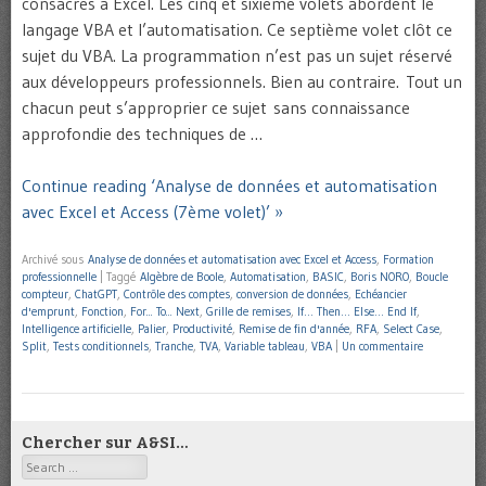
consacrés à Excel. Les cinq et sixième volets abordent le
langage VBA et l’automatisation. Ce septième volet clôt ce
sujet du VBA. La programmation n’est pas un sujet réservé
aux développeurs professionnels. Bien au contraire. Tout un
chacun peut s’approprier ce sujet sans connaissance
approfondie des techniques de …
Continue reading ‘Analyse de données et automatisation
avec Excel et Access (7ème volet)’ »
Archivé sous
Analyse de données et automatisation avec Excel et Access
,
Formation
professionnelle
|
Taggé
Algèbre de Boole
,
Automatisation
,
BASIC
,
Boris NORO
,
Boucle
compteur
,
ChatGPT
,
Contrôle des comptes
,
conversion de données
,
Echéancier
d'emprunt
,
Fonction
,
For... To... Next
,
Grille de remises
,
If… Then… Else… End If
,
Intelligence artificielle
,
Palier
,
Productivité
,
Remise de fin d'année
,
RFA
,
Select Case
,
Split
,
Tests conditionnels
,
Tranche
,
TVA
,
Variable tableau
,
VBA
|
Un commentaire
Chercher sur A&SI…
Search