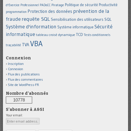
Politique de sécurité
Piratage
Productivité
d'Exercice Professionnel
PADoCC
prévention de la
Protection des données
programmation
requête SQL
fraude
Sensibilisation des utilisateurs
SQL
Système d'information
Sécurité
Système informatique
informatique
TCD
tableau croisé dynamique
Tests conditionnels
VBA
TVA
traçabilité
Connexion
Inscription
Connexion
Flux des publications
Flux des commentaires
Site de WordPress-FR
Nombre d'abonnés
10778
S'abonner à A&SI
Your email: