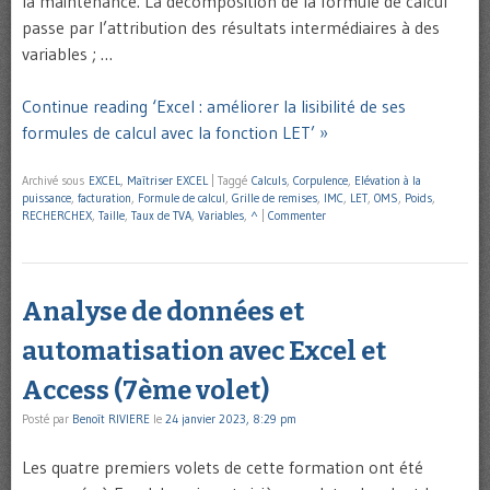
la maintenance. La décomposition de la formule de calcul
passe par l’attribution des résultats intermédiaires à des
variables ; …
Continue reading ‘Excel : améliorer la lisibilité de ses
formules de calcul avec la fonction LET’ »
Archivé sous
EXCEL
,
Maîtriser EXCEL
|
Taggé
Calculs
,
Corpulence
,
Elévation à la
puissance
,
facturation
,
Formule de calcul
,
Grille de remises
,
IMC
,
LET
,
OMS
,
Poids
,
RECHERCHEX
,
Taille
,
Taux de TVA
,
Variables
,
^
|
Commenter
Analyse de données et
automatisation avec Excel et
Access (7ème volet)
Posté par
Benoît RIVIERE
le
24 janvier 2023, 8:29 pm
Les quatre premiers volets de cette formation ont été