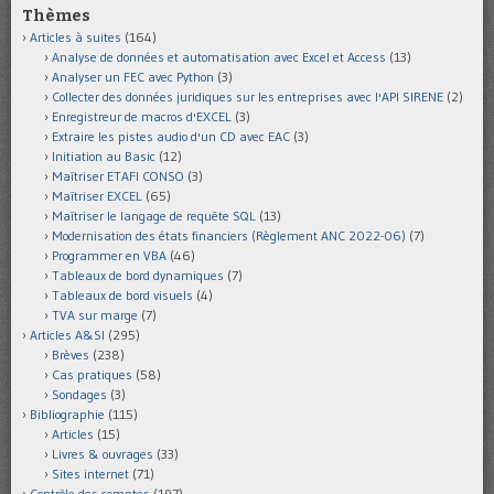
Thèmes
Articles à suites
(164)
Analyse de données et automatisation avec Excel et Access
(13)
Analyser un FEC avec Python
(3)
Collecter des données juridiques sur les entreprises avec l'API SIRENE
(2)
Enregistreur de macros d'EXCEL
(3)
Extraire les pistes audio d'un CD avec EAC
(3)
Initiation au Basic
(12)
Maîtriser ETAFI CONSO
(3)
Maîtriser EXCEL
(65)
Maîtriser le langage de requête SQL
(13)
Modernisation des états financiers (Règlement ANC 2022-06)
(7)
Programmer en VBA
(46)
Tableaux de bord dynamiques
(7)
Tableaux de bord visuels
(4)
TVA sur marge
(7)
Articles A&SI
(295)
Brèves
(238)
Cas pratiques
(58)
Sondages
(3)
Bibliographie
(115)
Articles
(15)
Livres & ouvrages
(33)
Sites internet
(71)
Contrôle des comptes
(197)