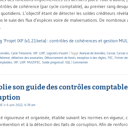
ntrôles de cohérence (par cycle comptable), au premier rang desque
 quotidiens. L’objectif étant de détecter les soldes créditeurs révél
s le suivi des flux d’espèces voire de malversations. De nombreux 
…
g ‘Projet IXP (v1.21beta) : contrôles de cohérences et gestion MUL
données
,
Cycle Trésorerie
,
IXP
,
LIXP
,
Logiciels d'audit
|
Taggé
Analyse de données
,
Caisse
,
Caisse c
ohérence
,
détection des anomalies
,
Détournement de fonds
,
exception à des règles
,
FEC
,
Fichier d
omptables
,
IXP
,
LIXP
,
MULTIFEC
,
Solde progressif
,
SQL
|
Commenter
blie son guide des contrôles comptable
uption
RE
le
6 juin 2022, 6:39 am
é rigoureuse et organisée, établie suivant les normes en vigueur, 
révention et à la détection des faits de corruption. Afin de renforc