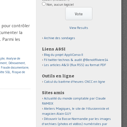
Non, aucun logiciel
, pour contrôler
View Results
ocumenter la
Archive des sondages
. Parmi les
Liens A&SI
Blog du projet AppliConso II
pte
,
Analyse de
Fil twitter technos & audit @BenoitRiviere14
ement
,
Dénouement
,
Les articles A&SI (flux RSS) au format PDF
,
Fraude documentaire
,
uête SQL
,
Risque de
Outils en ligne
Calcul du barème d'heures CNCC en ligne
Sites amis
Actualité du monde comptable par Claude
RAMEIX
Ateliers Magiques, le site de l'illusionniste et
magicien Alain GUY
Découvrir la Basse-Normandie par les images
d'archives (photos et vidéos) numérisées par