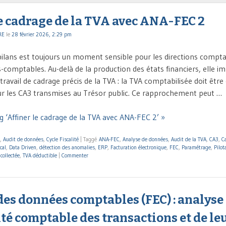
e cadrage de la TVA avec ANA-FEC 2
RE
le
28 février 2026, 2:29 pm
bilans est toujours un moment sensible pour les directions comp
s-comptables. Au-delà de la production des états financiers, elle i
avail de cadrage précis de la TVA : la TVA comptabilisée doit êtr
sur les CA3 transmises au Trésor public. Ce rapprochement peut …
g ‘Affiner le cadrage de la TVA avec ANA-FEC 2’ »
,
Audit de données
,
Cycle Fiscalité
|
Taggé
ANA-FEC
,
Analyse de données
,
Audit de la TVA
,
CA3
,
C
cal
,
Data Driven
,
détection des anomalies
,
ERP
,
Facturation électronique
,
FEC
,
Paramétrage
,
Pilot
collectée
,
TVA déductible
|
Commenter
es données comptables (FEC) : analyse 
é comptable des transactions et de le