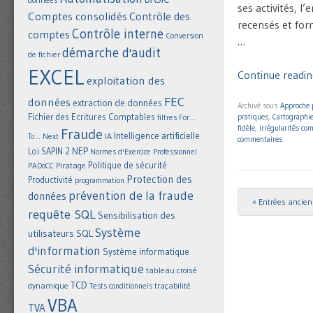
ses activités, l
Comptes consolidés
Contrôle des
recensés et form
Contrôle interne
comptes
Conversion
…
démarche d'audit
de fichier
EXCEL
Continue readin
exploitation des
FEC
données
extraction de données
Archivé sous
Approche 
Fichier des Ecritures Comptables
pratiques
,
Cartographie
filtres
For...
fidèle
,
irrégularités co
Fraude
Intelligence artificielle
IA
To... Next
commentaires
NEP
Loi SAPIN 2
Normes d'Exercice Professionnel
Politique de sécurité
Piratage
PADoCC
Protection des
Productivité
programmation
prévention de la fraude
données
« Entrées ancie
Post navigat
requête SQL
Sensibilisation des
Système
utilisateurs
SQL
d'information
Système informatique
Sécurité informatique
tableau croisé
TCD
dynamique
Tests conditionnels
traçabilité
VBA
TVA