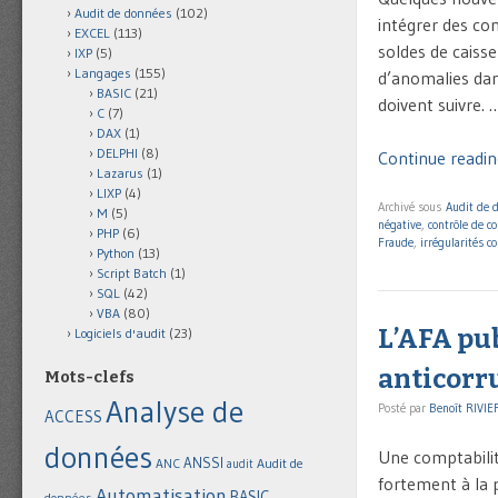
Audit de données
(102)
intégrer des co
EXCEL
(113)
soldes de caisse
IXP
(5)
Langages
(155)
d’anomalies dan
BASIC
(21)
doivent suivre. 
C
(7)
DAX
(1)
DELPHI
(8)
Continue readin
Lazarus
(1)
LIXP
(4)
Archivé sous
Audit de 
M
(5)
négative
,
contrôle de c
PHP
(6)
Fraude
,
irrégularités c
Python
(13)
Script Batch
(1)
SQL
(42)
VBA
(80)
L’AFA pu
Logiciels d'audit
(23)
anticorr
Mots-clefs
Analyse de
Posté par
Benoît RIVIE
ACCESS
données
Une comptabilit
ANSSI
Audit de
ANC
audit
fortement à la p
Automatisation
BASIC
données