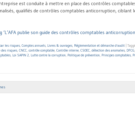
’entreprise est conduite à mettre en place des contrôles comptable
alisés, qualifiés de contrôles comptables anticorruption, ciblant l
g ‘L’AFA publie son guide des contrôles comptables anticorruption
par les risques
,
Comptes annuels
,
Livres & ouvrages
,
Réglementation et démarche d'audit
|
Tagg
 des risques
,
CNCC
,
contrôle comptable
,
Contrôle interne
,
CSOEC
,
détection des anomalies
,
DFCG
mptables
,
Loi SAPIN 2
,
Lutte contre la corruption
,
Politique de prévention
,
Principes comptables
,
P
nnes
ion