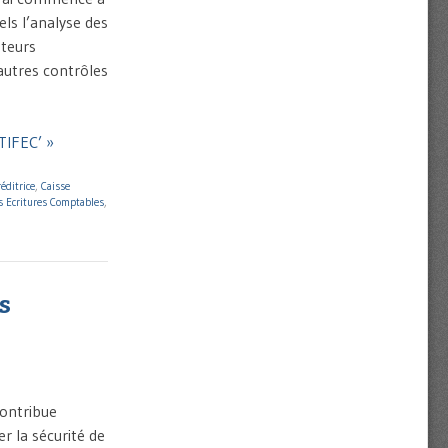
ls l’analyse des
ateurs
autres contrôles
TIFEC’ »
réditrice
,
Caisse
es Ecritures Comptables
,
s
contribue
er la sécurité de