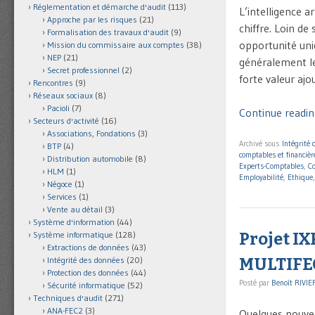
Réglementation et démarche d'audit
(113)
L’intelligence a
Approche par les risques
(21)
chiffre. Loin de
Formalisation des travaux d'audit
(9)
opportunité uni
Mission du commissaire aux comptes
(38)
NEP
(21)
généralement les
Secret professionnel
(2)
forte valeur ajo
Rencontres
(9)
Réseaux sociaux
(8)
Pacioli
(7)
Continue reading
Secteurs d'activité
(16)
Associations, Fondations
(3)
Archivé sous
Intégrité
BTP
(4)
comptables et financièr
Distribution automobile
(8)
Experts-Comptables
,
Co
HLM
(1)
Employabilité
,
Ethique
Négoce
(1)
Services
(1)
Vente au détail
(3)
Système d'information
(44)
Projet IX
Système informatique
(128)
Extractions de données
(43)
MULTIFE
Intégrité des données
(20)
Protection des données
(44)
Posté par
Benoît RIVIE
Sécurité informatique
(52)
Techniques d'audit
(271)
ANA-FEC2
(3)
Quelques nouvel