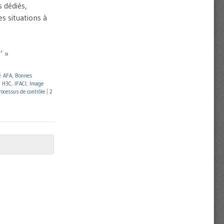
s dédiés,
es situations à
’ »
é
AFA
,
Bonnes
,
H3C
,
IFACI
,
Image
rocessus de contrôle
|
2