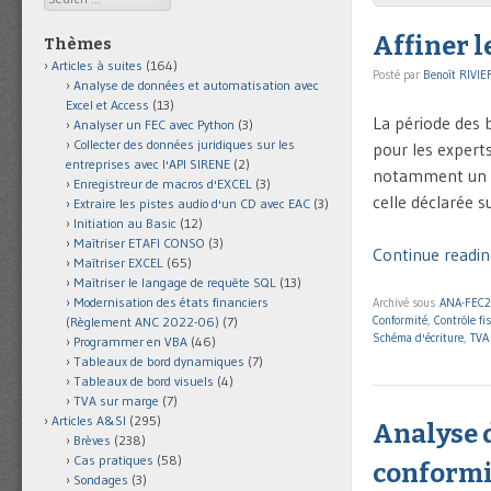
Affiner l
Thèmes
Articles à suites
(164)
Posté par
Benoît RIVIE
Analyse de données et automatisation avec
Excel et Access
(13)
La période des 
Analyser un FEC avec Python
(3)
Collecter des données juridiques sur les
pour les expert
entreprises avec l'API SIRENE
(2)
notamment un tr
Enregistreur de macros d'EXCEL
(3)
celle déclarée 
Extraire les pistes audio d'un CD avec EAC
(3)
Initiation au Basic
(12)
Maîtriser ETAFI CONSO
(3)
Continue readin
Maîtriser EXCEL
(65)
Maîtriser le langage de requête SQL
(13)
Modernisation des états financiers
Archivé sous
ANA-FEC2
Conformité
,
Contrôle fis
(Règlement ANC 2022-06)
(7)
Schéma d'écriture
,
TVA 
Programmer en VBA
(46)
Tableaux de bord dynamiques
(7)
Tableaux de bord visuels
(4)
TVA sur marge
(7)
Articles A&SI
(295)
Analyse d
Brèves
(238)
Cas pratiques
(58)
conformit
Sondages
(3)