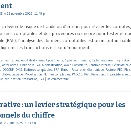
ent
RE
le
23 novembre 2025, 11:49 pm
 prévenir le risque de fraude ou d’erreur, pour réviser les comptes
normes comptables et des procédures ou encore pour tester et d
able (PAF), l’analyse des données comptables est un incontournable
 figurent les transactions et leur dénouement.
par les risques
,
Audit de données
,
Cycle Clients
,
Cycle Fournisseurs
,
Cycle Trésorerie
|
Taggé
Acom
6
,
Antériorités
,
Audit de la TVA
,
Automatisation
,
Avoir
,
Conformité
,
Contrôle interne
,
Délais de pai
s
,
DGCCRF
,
DMS
,
Ecritures comptables
,
ERP
,
Erreur
,
Facturation électronique
,
Facture
,
FEC
,
Flux
omptable
,
Lettrage
,
Modélisation
,
Normes comptables
,
PADoCC
,
PAF
,
Piste d'audit
,
procédure
,
req
ure
,
sécurisation
,
transaction
,
TVA
|
Un commentaire
rative : un levier stratégique pour les
nnels du chiffre
RE
le
2 juin 2025, 6:23 am