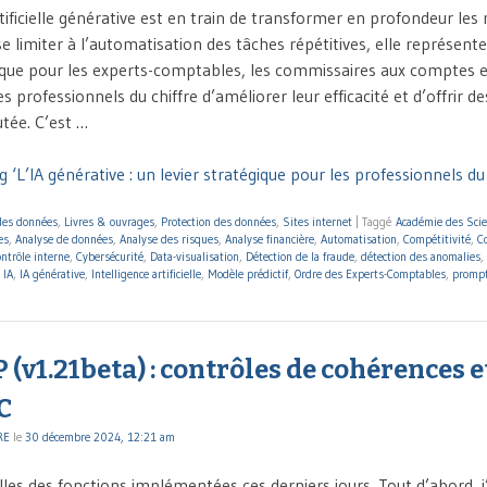
rtificielle générative est en train de transformer en profondeur les
 se limiter à l’automatisation des tâches répétitives, elle représent
que pour les experts-comptables, les commissaires aux comptes e
 professionnels du chiffre d’améliorer leur efficacité et d’offrir de
utée. C’est …
 ‘L’IA générative : un levier stratégique pour les professionnels du 
 des données
,
Livres & ouvrages
,
Protection des données
,
Sites internet
|
Taggé
Académie des Scie
es
,
Analyse de données
,
Analyse des risques
,
Analyse financière
,
Automatisation
,
Compétitivité
,
C
ntrôle interne
,
Cybersécurité
,
Data-visualisation
,
Détection de la fraude
,
détection des anomalies
,
,
IA
,
IA générative
,
Intelligence artificielle
,
Modèle prédictif
,
Ordre des Experts-Comptables
,
promp
P (v1.21beta) : contrôles de cohérences e
C
RE
le
30 décembre 2024, 12:21 am
les des fonctions implémentées ces derniers jours. Tout d’abord,