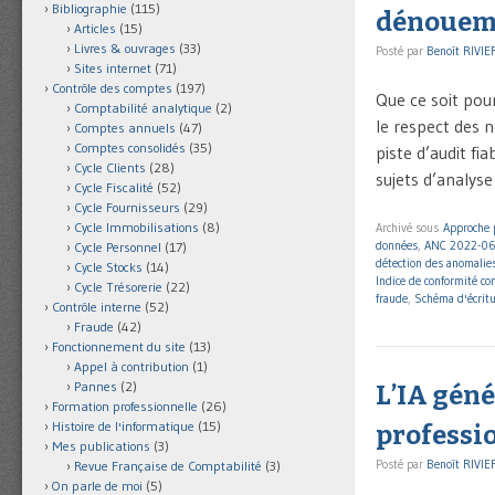
Bibliographie
(115)
dénouem
Articles
(15)
Livres & ouvrages
(33)
Posté par
Benoît RIVIE
Sites internet
(71)
Contrôle des comptes
(197)
Que ce soit pour
Comptabilité analytique
(2)
le respect des 
Comptes annuels
(47)
Comptes consolidés
(35)
piste d’audit fi
Cycle Clients
(28)
sujets d’analyse
Cycle Fiscalité
(52)
Cycle Fournisseurs
(29)
Cycle Immobilisations
(8)
Archivé sous
Approche 
données
,
ANC 2022-0
Cycle Personnel
(17)
détection des anomalie
Cycle Stocks
(14)
Indice de conformité c
Cycle Trésorerie
(22)
fraude
,
Schéma d'écrit
Contrôle interne
(52)
Fraude
(42)
Fonctionnement du site
(13)
Appel à contribution
(1)
Pannes
(2)
L’IA géné
Formation professionnelle
(26)
Histoire de l'informatique
(15)
professio
Mes publications
(3)
Posté par
Benoît RIVIE
Revue Française de Comptabilité
(3)
On parle de moi
(5)