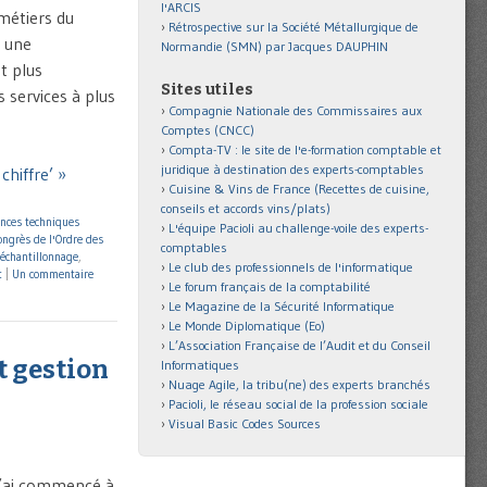
l'ARCIS
 métiers du
Rétrospective sur la Société Métallurgique de
e une
Normandie (SMN) par Jacques DAUPHIN
t plus
Sites utiles
s services à plus
Compagnie Nationale des Commissaires aux
Comptes (CNCC)
Compta-TV : le site de l'e-formation comptable et
juridique à destination des experts-comptables
chiffre’ »
Cuisine & Vins de France (Recettes de cuisine,
conseils et accords vins/plats)
nces techniques
L'équipe Pacioli au challenge-voile des experts-
ongrès de l'Ordre des
comptables
échantillonnage
,
Le club des professionnels de l'informatique
t
|
Un commentaire
Le forum français de la comptabilité
Le Magazine de la Sécurité Informatique
Le Monde Diplomatique (Eo)
L’Association Française de l’Audit et du Conseil
t gestion
Informatiques
Nuage Agile, la tribu(ne) des experts branchés
Pacioli, le réseau social de la profession sociale
Visual Basic Codes Sources
 j’ai commencé à