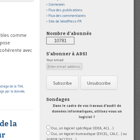
Connexion
Flux des publications
Flux des commentaires
Site de WordPress-FR
Nombre d'abonnés
tables comme
10781
mpose
e cohérente avec
S'abonner à A&SI
Your email:
adrage de la TVA
,
age par la donnée
,
Sondages
Dans le cadre de vos travaux d'audit de
données informatiques, utilisez-vous un
logiciel ?
de la
Oui, un logiciel spécifique (IDEA, ACL...)
ur
Oui, un logiciel bureautique (EXCEL, CALC...) ou
SGBDR (ACCESS...)