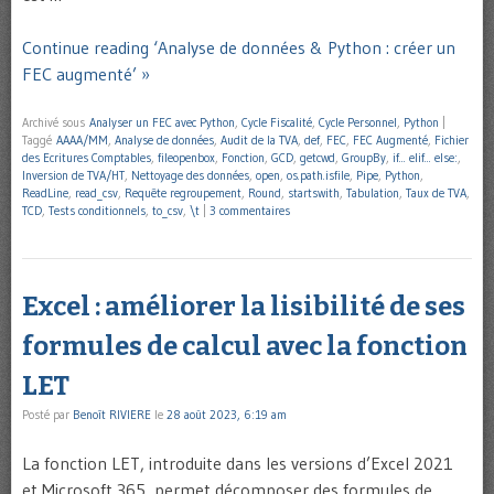
Continue reading ‘Analyse de données & Python : créer un
FEC augmenté’ »
Archivé sous
Analyser un FEC avec Python
,
Cycle Fiscalité
,
Cycle Personnel
,
Python
|
Taggé
AAAA/MM
,
Analyse de données
,
Audit de la TVA
,
def
,
FEC
,
FEC Augmenté
,
Fichier
des Ecritures Comptables
,
fileopenbox
,
Fonction
,
GCD
,
getcwd
,
GroupBy
,
if... elif... else:
,
Inversion de TVA/HT
,
Nettoyage des données
,
open
,
os.path.isfile
,
Pipe
,
Python
,
ReadLine
,
read_csv
,
Requête regroupement
,
Round
,
startswith
,
Tabulation
,
Taux de TVA
,
TCD
,
Tests conditionnels
,
to_csv
,
\t
|
3 commentaires
Excel : améliorer la lisibilité de ses
formules de calcul avec la fonction
LET
Posté par
Benoît RIVIERE
le
28 août 2023, 6:19 am
La fonction LET, introduite dans les versions d’Excel 2021
et Microsoft 365, permet décomposer des formules de