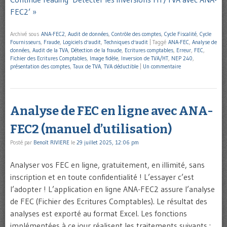
FEC2’ »
Archivé sous
ANA-FEC2
,
Audit de données
,
Contrôle des comptes
,
Cycle Fiscalité
,
Cycle
Fournisseurs
,
Fraude
,
Logiciels d'audit
,
Techniques d'audit
|
Taggé
ANA-FEC
,
Analyse de
données
,
Audit de la TVA
,
Détection de la fraude
,
Ecritures comptables
,
Erreur
,
FEC
,
Fichier des Ecritures Comptables
,
Image fidèle
,
Inversion de TVA/HT
,
NEP 240
,
présentation des comptes
,
Taux de TVA
,
TVA déductible
|
Un commentaire
Analyse de FEC en ligne avec ANA-
FEC2 (manuel d’utilisation)
Posté par
Benoît RIVIERE
le
29 juillet 2025, 12:06 pm
Analyser vos FEC en ligne, gratuitement, en illimité, sans
inscription et en toute confidentialité ! L’essayer c’est
l’adopter ! L’application en ligne ANA-FEC2 assure l’analyse
de FEC (Fichier des Ecritures Comptables). Le résultat des
analyses est exporté au format Excel. Les fonctions
implémentées à ce jour réalisent les traitements suivants :