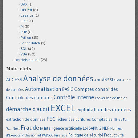
DAX
(1)
DELPHI
(8)
Lazarus
(1)
LIXP
(4)
M
(5)
PHP
(6)
Python
(13)
Script Batch
(1)
SQL
(42)
VBA
(80)
Logiciels d'audit
(23)
Mots-clefs
Analyse de données
ACCESS
ANSSI
Audit
ANC
audit
Automatisation
Comptes consolidés
BASIC
de données
Contrôle interne
Contrôle des comptes
Conversion de fichier
EXCEL
démarche d'audit
exploitation des données
FEC
extraction de données
Fichier des Ecritures Comptables
filtres
For...
Fraude
Intelligence artificielle
NEP
IA
Loi SAPIN 2
To... Next
Normes
Politique de sécurité
Piratage
Productivité
d'Exercice Professionnel
PADoCC