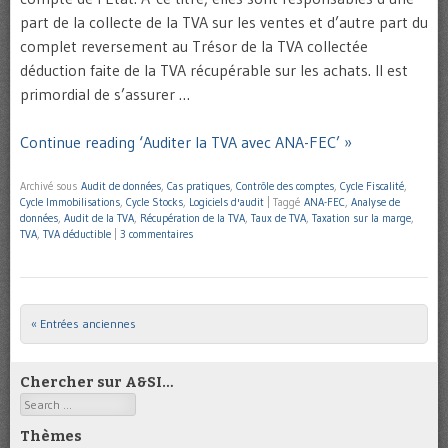
part de la collecte de la TVA sur les ventes et d’autre part du
complet reversement au Trésor de la TVA collectée
déduction faite de la TVA récupérable sur les achats. Il est
primordial de s’assurer …
Continue reading ‘Auditer la TVA avec ANA-FEC’ »
Archivé sous
Audit de données
,
Cas pratiques
,
Contrôle des comptes
,
Cycle Fiscalité
,
Cycle Immobilisations
,
Cycle Stocks
,
Logiciels d'audit
|
Taggé
ANA-FEC
,
Analyse de
données
,
Audit de la TVA
,
Récupération de la TVA
,
Taux de TVA
,
Taxation sur la marge
,
TVA
,
TVA déductible
|
3 commentaires
« Entrées anciennes
Post navigation
Chercher sur A&SI…
Search
Thèmes