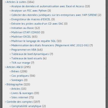
Articles à suites
(164)
Analyse de données et automatisation avec Excel et Access
(13)
Analyser un FEC avec Python
(3)
Collecter des données juridiques sur les entreprises avec l'API SIRENE
(2)
Enregistreur de macros d'EXCEL
(3)
Extraire les pistes audio d'un CD avec EAC
(3)
Initiation au Basic
(12)
Maîtriser ETAFI CONSO
(3)
Maîtriser EXCEL
(65)
Maîtriser le langage de requête SQL
(13)
Modernisation des états financiers (Règlement ANC 2022-06)
(7)
Programmer en VBA
(46)
Tableaux de bord dynamiques
(7)
Tableaux de bord visuels
(4)
TVA sur marge
(7)
Articles A&SI
(295)
Brèves
(238)
Cas pratiques
(58)
Sondages
(3)
Bibliographie
(115)
Articles
(15)
Livres & ouvrages
(33)
Sites internet
(71)
Contrôle des comptes
(197)
Comptabilité analytique
(2)