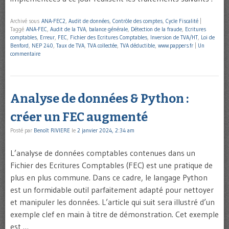
Archivé sous
ANA-FEC2
,
Audit de données
,
Contrôle des comptes
,
Cycle Fiscalité
|
Taggé
ANA-FEC
,
Audit de la TVA
,
balance générale
,
Détection de la fraude
,
Ecritures
comptables
,
Erreur
,
FEC
,
Fichier des Ecritures Comptables
,
Inversion de TVA/HT
,
Loi de
Benford
,
NEP 240
,
Taux de TVA
,
TVA collectée
,
TVA déductible
,
www.pappers.fr
|
Un
commentaire
Analyse de données & Python :
créer un FEC augmenté
Posté par
Benoît RIVIERE
le
2 janvier 2024, 2:34 am
L’analyse de données comptables contenues dans un
Fichier des Ecritures Comptables (FEC) est une pratique de
plus en plus commune. Dans ce cadre, le langage Python
est un formidable outil parfaitement adapté pour nettoyer
et manipuler les données. L’article qui suit sera illustré d’un
exemple clef en main à titre de démonstration. Cet exemple
est …