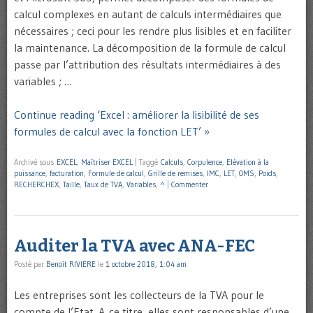
calcul complexes en autant de calculs intermédiaires que
nécessaires ; ceci pour les rendre plus lisibles et en faciliter
la maintenance. La décomposition de la formule de calcul
passe par l’attribution des résultats intermédiaires à des
variables ; …
Continue reading ‘Excel : améliorer la lisibilité de ses
formules de calcul avec la fonction LET’ »
Archivé sous
EXCEL
,
Maîtriser EXCEL
|
Taggé
Calculs
,
Corpulence
,
Elévation à la
puissance
,
facturation
,
Formule de calcul
,
Grille de remises
,
IMC
,
LET
,
OMS
,
Poids
,
RECHERCHEX
,
Taille
,
Taux de TVA
,
Variables
,
^
|
Commenter
Auditer la TVA avec ANA-FEC
Posté par
Benoît RIVIERE
le
1 octobre 2018, 1:04 am
Les entreprises sont les collecteurs de la TVA pour le
compte de l’Etat. A ce titre, elles sont responsables d’une