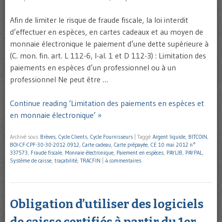
Afin de limiter le risque de fraude fiscale, la loi interdit
d’effectuer en espèces, en cartes cadeaux et au moyen de
monnaie électronique le paiement d’une dette supérieure à
(C. mon. fin. art. L 112-6, I-al. 1 et D 112-3) : Limitation des
paiements en espèces d’un professionnel ou à un
professionnel Ne peut être …
Continue reading ‘Limitation des paiements en espèces et
en monnaie électronique’ »
Archivé sous
Brèves
,
Cycle Clients
,
Cycle Fournisseurs
|
Taggé
Argent liquide
,
BITCOIN
,
BOI-CF-CPF-30-30-2012 0912
,
Carte cadeau
,
Carte prépayée
,
CE 10 mai 2012 n°
337573
,
Fraude fiscale
,
Monnaie électronique
,
Paiement en espèces
,
PAYLIB
,
PAYPAL
,
Système de caisse
,
traçabilité
,
TRACFIN
|
4 commentaires
Obligation d’utiliser des logiciels