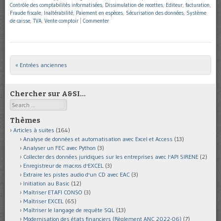
Contrôle des comptabilités informatisées
,
Dissimulation de recettes
,
Editeur
,
facturation
,
Fraude fiscale
,
Inaltérabilité
,
Paiement en espèces
,
Sécurisation des données
,
Système
de caisse
,
TVA
,
Vente comptoir
|
Commenter
« Entrées anciennes
Post navigation
Chercher sur A&SI…
Search
Thèmes
Articles à suites
(164)
Analyse de données et automatisation avec Excel et Access
(13)
Analyser un FEC avec Python
(3)
Collecter des données juridiques sur les entreprises avec l'API SIRENE
(2)
Enregistreur de macros d'EXCEL
(3)
Extraire les pistes audio d'un CD avec EAC
(3)
Initiation au Basic
(12)
Maîtriser ETAFI CONSO
(3)
Maîtriser EXCEL
(65)
Maîtriser le langage de requête SQL
(13)
Modernisation des états financiers (Règlement ANC 2022-06)
(7)