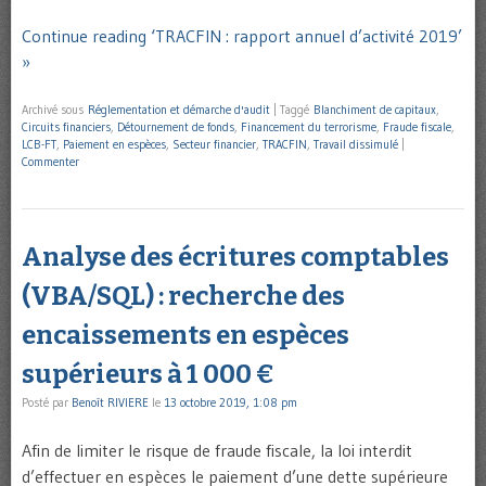
Continue reading ‘TRACFIN : rapport annuel d’activité 2019’
»
Archivé sous
Réglementation et démarche d'audit
|
Taggé
Blanchiment de capitaux
,
Circuits financiers
,
Détournement de fonds
,
Financement du terrorisme
,
Fraude fiscale
,
LCB-FT
,
Paiement en espèces
,
Secteur financier
,
TRACFIN
,
Travail dissimulé
|
Commenter
Analyse des écritures comptables
(VBA/SQL) : recherche des
encaissements en espèces
supérieurs à 1 000 €
Posté par
Benoît RIVIERE
le
13 octobre 2019, 1:08 pm
Afin de limiter le risque de fraude fiscale, la loi interdit
d’effectuer en espèces le paiement d’une dette supérieure