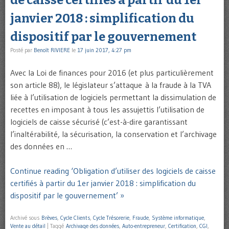
de caisse certifiés à partir du 1er
janvier 2018 : simplification du
dispositif par le gouvernement
Posté par
Benoît RIVIERE
le
17 juin 2017, 4:27 pm
Avec la Loi de finances pour 2016 (et plus particulièrement
son article 88), le législateur s’attaque à la fraude à la TVA
liée à l’utilisation de logiciels permettant la dissimulation de
recettes en imposant à tous les assujettis l’utilisation de
logiciels de caisse sécurisé (c’est-à-dire garantissant
l’inaltérabilité, la sécurisation, la conservation et l’archivage
des données en …
Continue reading ‘Obligation d’utiliser des logiciels de caisse
certifiés à partir du 1er janvier 2018 : simplification du
dispositif par le gouvernement’ »
Archivé sous
Brèves
,
Cycle Clients
,
Cycle Trésorerie
,
Fraude
,
Système informatique
,
Vente au détail
|
Taggé
Archivage des données
,
Auto-entrepreneur
,
Certification
,
CGI
,