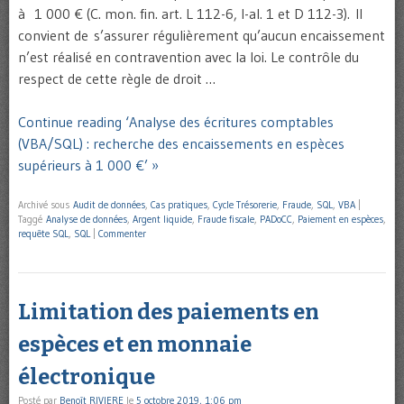
à 1 000 € (C. mon. fin. art. L 112-6, I-al. 1 et D 112-3). Il
convient de s’assurer régulièrement qu’aucun encaissement
n’est réalisé en contravention avec la loi. Le contrôle du
respect de cette règle de droit …
Continue reading ‘Analyse des écritures comptables
(VBA/SQL) : recherche des encaissements en espèces
supérieurs à 1 000 €’ »
Archivé sous
Audit de données
,
Cas pratiques
,
Cycle Trésorerie
,
Fraude
,
SQL
,
VBA
|
Taggé
Analyse de données
,
Argent liquide
,
Fraude fiscale
,
PADoCC
,
Paiement en espèces
,
requête SQL
,
SQL
|
Commenter
Limitation des paiements en
espèces et en monnaie
électronique
Posté par
Benoît RIVIERE
le
5 octobre 2019, 1:06 pm