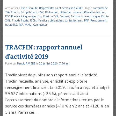
Archivé sous
Cycle Fiscalité
,
Réglementation et démarche d'audit
|
Taggé
Carrousel de
TVA
,
Chorus
,
Compétitivité
,
CSV
,
Déclaration
,
Délais de paiement
,
Dématérialisation
,
DGFiP
,
e-invoicing
,
e-reporting
,
Ecart de TVA
,
Factur-X
,
Facturation électronique
,
Fichier
XML
,
Fraude fiscale
,
JSON
,
Mentions obligatoires sur les factures
,
PAF
,
Recoupement
,
traçabilité
,
TVA
,
YAML
|
Commenter
TRACFIN : rapport annuel
d’activité 2019
Posté par
Benoît RIVIERE
le
20 juillet 2020, 7:50 am
Tracfin vient de publier son rapport annuel d’activité.
Tracfin recueille, analyse, enrichit et exploite le
renseignement financier. En 2019, Tracfin a reçu et analysé
99 527 informations (+25 %), pérennisant ainsi
l’accroissement du nombre d’informations reçues par le
service ces dernières années (+40 % en 2 ans et +120 % en
5 ans). Parmi ces …