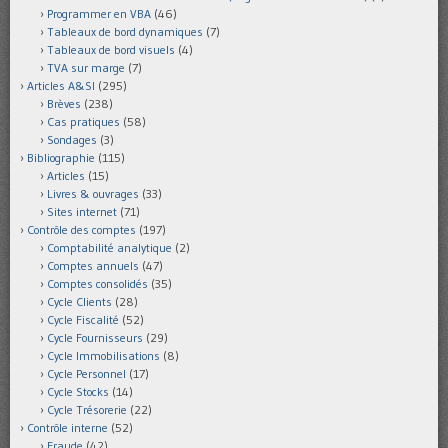
Programmer en VBA
(46)
Tableaux de bord dynamiques
(7)
Tableaux de bord visuels
(4)
TVA sur marge
(7)
Articles A&SI
(295)
Brèves
(238)
Cas pratiques
(58)
Sondages
(3)
Bibliographie
(115)
Articles
(15)
Livres & ouvrages
(33)
Sites internet
(71)
Contrôle des comptes
(197)
Comptabilité analytique
(2)
Comptes annuels
(47)
Comptes consolidés
(35)
Cycle Clients
(28)
Cycle Fiscalité
(52)
Cycle Fournisseurs
(29)
Cycle Immobilisations
(8)
Cycle Personnel
(17)
Cycle Stocks
(14)
Cycle Trésorerie
(22)
Contrôle interne
(52)
Fraude
(42)