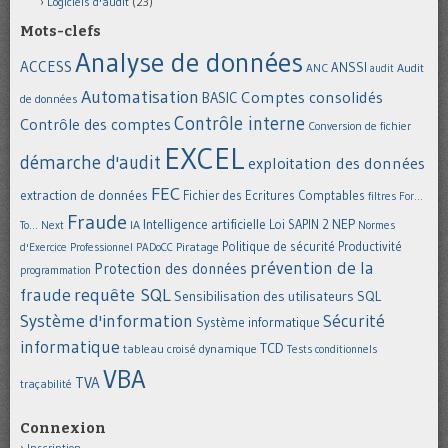
Logiciels d'audit
(23)
Mots-clefs
Analyse de données
ACCESS
ANSSI
Audit
ANC
audit
Automatisation
Comptes consolidés
BASIC
de données
Contrôle interne
Contrôle des comptes
Conversion de fichier
EXCEL
démarche d'audit
exploitation des données
FEC
extraction de données
Fichier des Ecritures Comptables
filtres
For...
Fraude
Intelligence artificielle
NEP
IA
Loi SAPIN 2
To... Next
Normes
Politique de sécurité
Piratage
Productivité
d'Exercice Professionnel
PADoCC
prévention de la
Protection des données
programmation
requête SQL
fraude
Sensibilisation des utilisateurs
SQL
Système d'information
Sécurité
Système informatique
informatique
TCD
tableau croisé dynamique
Tests conditionnels
VBA
TVA
traçabilité
Connexion
Inscription