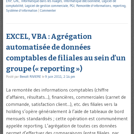
ERP
,
GRC
,
Informatique dans les nuages
,
Informatique décisionnelle
,
Logiciel de
comptabilité
,
Logiciel de gestion commerciale
,
PGI
,
Remontée d'informations
,
reporting
,
Système d'information
|
Commenter
EXCEL, VBA : Agrégation
automatisée de données
comptables de filiales au sein d’un
groupe (« reporting »)
Posté par
Benoît RIVIERE
le
9 juin 2011, 2:14 pm
La remontée des informations comptables (chiffre
d’affaires, résultats…), financières, commerciales (carnet de
commande, satisfaction client…), etc. des filiales vers la
holding s’opère généralement à l’aide de tableaux de bord
mensuels standardisés ; cette opération est communément
appelée reporting. L’agrégation de toutes ces données
permet d’effectuer des comparaisons (entre filiales, par