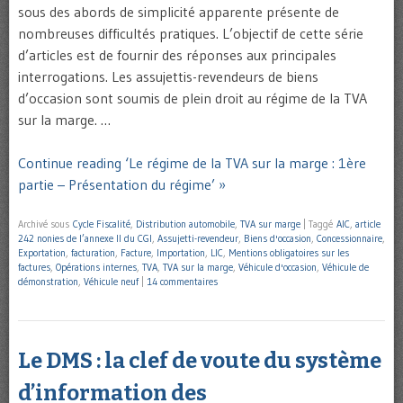
sous des abords de simplicité apparente présente de
nombreuses difficultés pratiques. L’objectif de cette série
d’articles est de fournir des réponses aux principales
interrogations. Les assujettis-revendeurs de biens
d’occasion sont soumis de plein droit au régime de la TVA
sur la marge. …
Continue reading ‘Le régime de la TVA sur la marge : 1ère
partie – Présentation du régime’ »
Archivé sous
Cycle Fiscalité
,
Distribution automobile
,
TVA sur marge
|
Taggé
AIC
,
article
242 nonies de l’annexe II du CGI
,
Assujetti-revendeur
,
Biens d'occasion
,
Concessionnaire
,
Exportation
,
facturation
,
Facture
,
Importation
,
LIC
,
Mentions obligatoires sur les
factures
,
Opérations internes
,
TVA
,
TVA sur la marge
,
Véhicule d'occasion
,
Véhicule de
démonstration
,
Véhicule neuf
|
14 commentaires
Le DMS : la clef de voute du système
d’information des