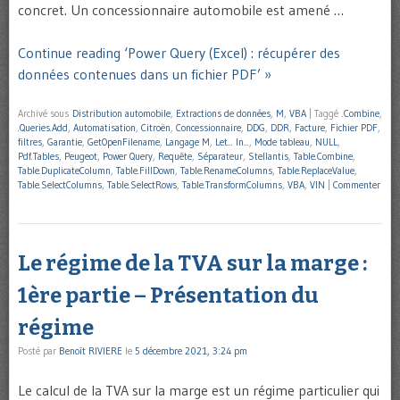
concret. Un concessionnaire automobile est amené …
Continue reading ‘Power Query (Excel) : récupérer des
données contenues dans un fichier PDF’ »
Archivé sous
Distribution automobile
,
Extractions de données
,
M
,
VBA
|
Taggé
.Combine
,
.Queries.Add
,
Automatisation
,
Citroën
,
Concessionnaire
,
DDG
,
DDR
,
Facture
,
Fichier PDF
,
filtres
,
Garantie
,
GetOpenFilename
,
Langage M
,
Let... In...
,
Mode tableau
,
NULL
,
Pdf.Tables
,
Peugeot
,
Power Query
,
Requête
,
Séparateur
,
Stellantis
,
Table.Combine
,
Table.DuplicateColumn
,
Table.FillDown
,
Table.RenameColumns
,
Table.ReplaceValue
,
Table.SelectColumns
,
Table.SelectRows
,
Table.TransformColumns
,
VBA
,
VIN
|
Commenter
Le régime de la TVA sur la marge :
1ère partie – Présentation du
régime
Posté par
Benoît RIVIERE
le
5 décembre 2021, 3:24 pm
Le calcul de la TVA sur la marge est un régime particulier qui