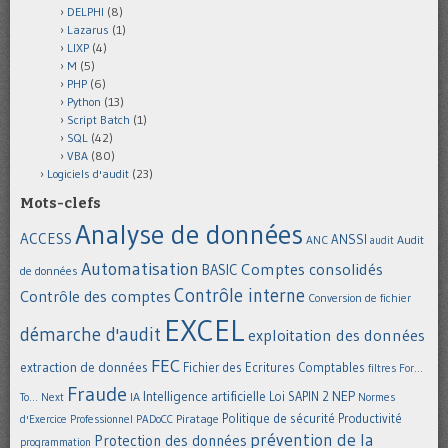
DELPHI
(8)
Lazarus
(1)
LIXP
(4)
M
(5)
PHP
(6)
Python
(13)
Script Batch
(1)
SQL
(42)
VBA
(80)
Logiciels d'audit
(23)
Mots-clefs
Analyse de données
ACCESS
ANSSI
Audit
ANC
audit
Automatisation
Comptes consolidés
BASIC
de données
Contrôle interne
Contrôle des comptes
Conversion de fichier
EXCEL
démarche d'audit
exploitation des données
FEC
extraction de données
Fichier des Ecritures Comptables
filtres
For...
Fraude
Intelligence artificielle
NEP
IA
Loi SAPIN 2
To... Next
Normes
Politique de sécurité
Piratage
Productivité
d'Exercice Professionnel
PADoCC
prévention de la
Protection des données
programmation