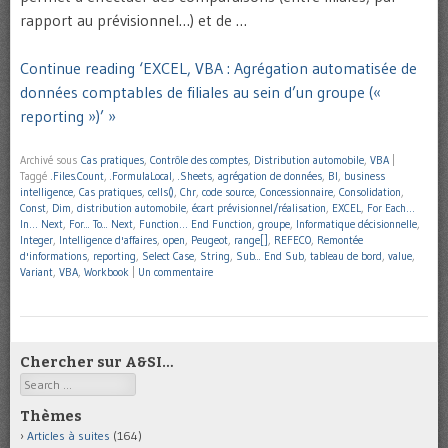
rapport au prévisionnel…) et de …
Continue reading ‘EXCEL, VBA : Agrégation automatisée de
données comptables de filiales au sein d’un groupe («
reporting »)’ »
Archivé sous
Cas pratiques
,
Contrôle des comptes
,
Distribution automobile
,
VBA
|
Taggé
.Files.Count
,
.FormulaLocal
,
.Sheets
,
agrégation de données
,
BI
,
business
intelligence
,
Cas pratiques
,
cells()
,
Chr
,
code source
,
Concessionnaire
,
Consolidation
,
Const
,
Dim
,
distribution automobile
,
écart prévisionnel/réalisation
,
EXCEL
,
For Each…
In… Next
,
For... To... Next
,
Function… End Function
,
groupe
,
Informatique décisionnelle
,
Integer
,
Intelligence d'affaires
,
open
,
Peugeot
,
range[]
,
REFECO
,
Remontée
d'informations
,
reporting
,
Select Case
,
String
,
Sub... End Sub
,
tableau de bord
,
value
,
Variant
,
VBA
,
Workbook
|
Un commentaire
Chercher sur A&SI…
Search
Thèmes
Articles à suites
(164)