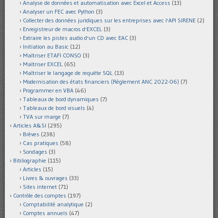
Analyse de données et automatisation avec Excel et Access
(13)
Analyser un FEC avec Python
(3)
Collecter des données juridiques sur les entreprises avec l'API SIRENE
(2)
Enregistreur de macros d'EXCEL
(3)
Extraire les pistes audio d'un CD avec EAC
(3)
Initiation au Basic
(12)
Maîtriser ETAFI CONSO
(3)
Maîtriser EXCEL
(65)
Maîtriser le langage de requête SQL
(13)
Modernisation des états financiers (Règlement ANC 2022-06)
(7)
Programmer en VBA
(46)
Tableaux de bord dynamiques
(7)
Tableaux de bord visuels
(4)
TVA sur marge
(7)
Articles A&SI
(295)
Brèves
(238)
Cas pratiques
(58)
Sondages
(3)
Bibliographie
(115)
Articles
(15)
Livres & ouvrages
(33)
Sites internet
(71)
Contrôle des comptes
(197)
Comptabilité analytique
(2)
Comptes annuels
(47)