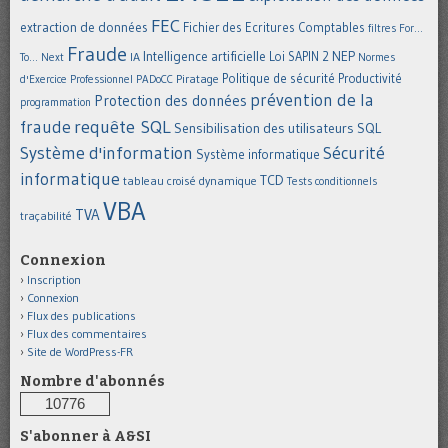
FEC
extraction de données
Fichier des Ecritures Comptables
filtres
For...
Fraude
Intelligence artificielle
NEP
IA
Loi SAPIN 2
To... Next
Normes
Politique de sécurité
Piratage
Productivité
d'Exercice Professionnel
PADoCC
prévention de la
Protection des données
programmation
requête SQL
fraude
Sensibilisation des utilisateurs
SQL
Système d'information
Sécurité
Système informatique
informatique
TCD
tableau croisé dynamique
Tests conditionnels
VBA
TVA
traçabilité
Connexion
Inscription
Connexion
Flux des publications
Flux des commentaires
Site de WordPress-FR
Nombre d'abonnés
10776
S'abonner à A&SI