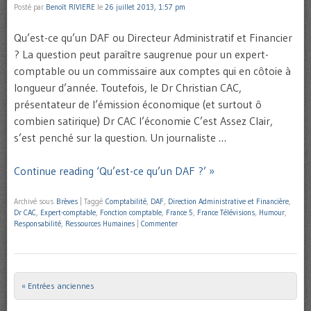
Posté par
Benoît RIVIERE
le
26 juillet 2013, 1:57 pm
Qu’est-ce qu’un DAF ou Directeur Administratif et Financier
? La question peut paraître saugrenue pour un expert-
comptable ou un commissaire aux comptes qui en côtoie à
longueur d’année. Toutefois, le Dr Christian CAC,
présentateur de l’émission économique (et surtout ô
combien satirique) Dr CAC l’économie C’est Assez Clair,
s’est penché sur la question. Un journaliste …
Continue reading ‘Qu’est-ce qu’un DAF ?’ »
Archivé sous
Brèves
|
Taggé
Comptabilité
,
DAF
,
Direction Administrative et Financière
,
Dr CAC
,
Expert-comptable
,
Fonction comptable
,
France 5
,
France Télévisions
,
Humour
,
Responsabilité
,
Ressources Humaines
|
Commenter
« Entrées anciennes
Post navigation