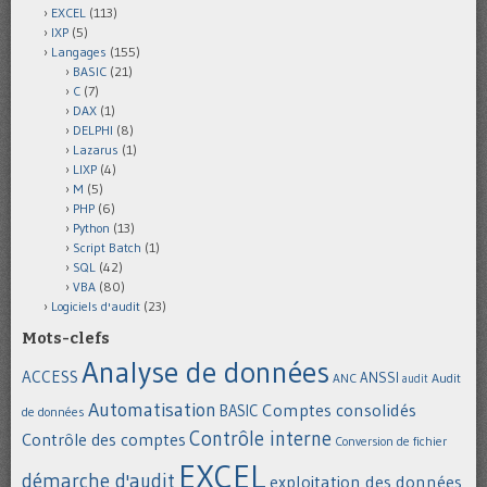
EXCEL
(113)
IXP
(5)
Langages
(155)
BASIC
(21)
C
(7)
DAX
(1)
DELPHI
(8)
Lazarus
(1)
LIXP
(4)
M
(5)
PHP
(6)
Python
(13)
Script Batch
(1)
SQL
(42)
VBA
(80)
Logiciels d'audit
(23)
Mots-clefs
Analyse de données
ACCESS
ANSSI
Audit
ANC
audit
Automatisation
Comptes consolidés
BASIC
de données
Contrôle interne
Contrôle des comptes
Conversion de fichier
EXCEL
démarche d'audit
exploitation des données