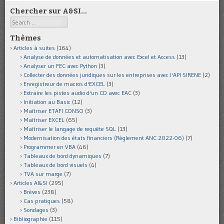
Chercher sur A&SI…
Search
Thèmes
Articles à suites
(164)
Analyse de données et automatisation avec Excel et Access
(13)
Analyser un FEC avec Python
(3)
Collecter des données juridiques sur les entreprises avec l'API SIRENE
(2)
Enregistreur de macros d'EXCEL
(3)
Extraire les pistes audio d'un CD avec EAC
(3)
Initiation au Basic
(12)
Maîtriser ETAFI CONSO
(3)
Maîtriser EXCEL
(65)
Maîtriser le langage de requête SQL
(13)
Modernisation des états financiers (Règlement ANC 2022-06)
(7)
Programmer en VBA
(46)
Tableaux de bord dynamiques
(7)
Tableaux de bord visuels
(4)
TVA sur marge
(7)
Articles A&SI
(295)
Brèves
(238)
Cas pratiques
(58)
Sondages
(3)
Bibliographie
(115)