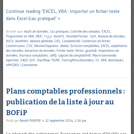
Continue reading ‘EXCEL, VBA : importer un fichier texte
dans Excel (cas pratique)’ »
Archivé sous
Audit de données
,
Cas pratiques
,
Contrôle des comptes
,
EXCEL
,
Programmer en VBA
,
VBA
|
Taggé
.AutoFit
,
.NumberFormat
,
.Sort
,
Analyse de données
,
ASCII
,
Autofilter
,
balance générale
,
CIEL
,
Comptabilité
,
Conversion de fichier
,
Convertisseur
,
CSV
,
DecimalSeparator
,
delete
,
Ecritures comptables
,
EXCEL
,
exploitation
des données
,
extraction de données
,
Fichier texte
,
filtres
,
gauche()
,
Importation de
données
,
Journaux comptables
,
Left()
,
Logiciel de comptabilité
,
Macro-commande
,
OpenText
,
SAGE 100
,
StartRow
,
TIGRE
,
TrailingMinusNumbers
,
Tri
,
VBA
,
Workbooks
,
xlMSDOS
|
Commenter
Plans comptables professionnels :
publication de la liste à jour au
BOFiP
Posté par
Benoît RIVIERE
le
12 septembre 2014, 2:26 pm
La plupart des entreprises françaises est tenue d’établir ses