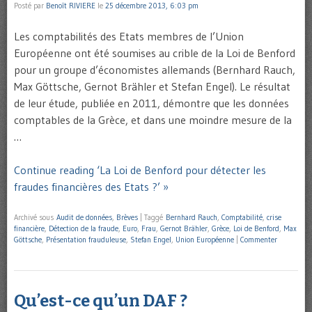
Posté par
Benoît RIVIERE
le
25 décembre 2013, 6:03 pm
Les comptabilités des Etats membres de l’Union
Européenne ont été soumises au crible de la Loi de Benford
pour un groupe d’économistes allemands (Bernhard Rauch,
Max Göttsche, Gernot Brähler et Stefan Engel). Le résultat
de leur étude, publiée en 2011, démontre que les données
comptables de la Grèce, et dans une moindre mesure de la
…
Continue reading ‘La Loi de Benford pour détecter les
fraudes financières des Etats ?’ »
Archivé sous
Audit de données
,
Brèves
|
Taggé
Bernhard Rauch
,
Comptabilité
,
crise
financière
,
Détection de la fraude
,
Euro
,
Frau
,
Gernot Brähler
,
Grèce
,
Loi de Benford
,
Max
Göttsche
,
Présentation frauduleuse
,
Stefan Engel
,
Union Européenne
|
Commenter
Qu’est-ce qu’un DAF ?