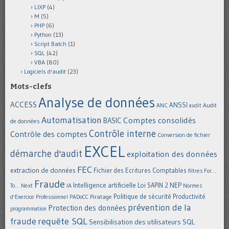
LIXP
(4)
M
(5)
PHP
(6)
Python
(13)
Script Batch
(1)
SQL
(42)
VBA
(80)
Logiciels d'audit
(23)
Mots-clefs
Analyse de données
ACCESS
ANSSI
Audit
ANC
audit
Automatisation
Comptes consolidés
BASIC
de données
Contrôle interne
Contrôle des comptes
Conversion de fichier
EXCEL
démarche d'audit
exploitation des données
FEC
extraction de données
Fichier des Ecritures Comptables
filtres
For...
Fraude
Intelligence artificielle
NEP
IA
Loi SAPIN 2
To... Next
Normes
Politique de sécurité
Piratage
Productivité
d'Exercice Professionnel
PADoCC
prévention de la
Protection des données
programmation
requête SQL
fraude
Sensibilisation des utilisateurs
SQL