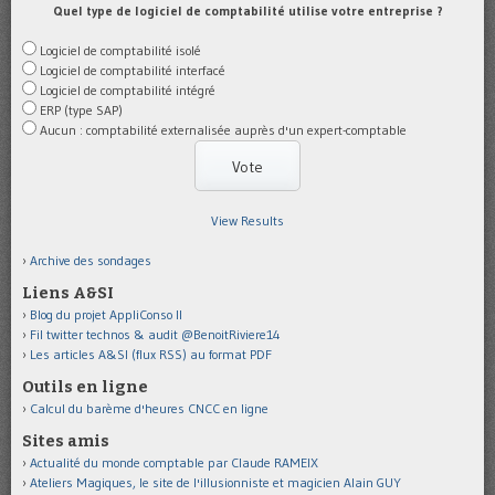
Quel type de logiciel de comptabilité utilise votre entreprise ?
Logiciel de comptabilité isolé
Logiciel de comptabilité interfacé
Logiciel de comptabilité intégré
ERP (type SAP)
Aucun : comptabilité externalisée auprès d'un expert-comptable
View Results
Archive des sondages
Liens A&SI
Blog du projet AppliConso II
Fil twitter technos & audit @BenoitRiviere14
Les articles A&SI (flux RSS) au format PDF
Outils en ligne
Calcul du barème d'heures CNCC en ligne
Sites amis
Actualité du monde comptable par Claude RAMEIX
Ateliers Magiques, le site de l'illusionniste et magicien Alain GUY