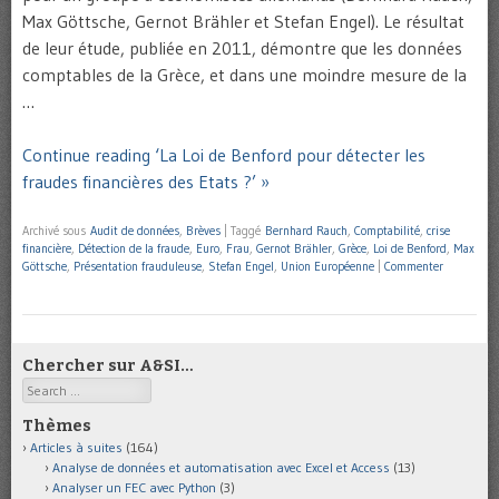
Max Göttsche, Gernot Brähler et Stefan Engel). Le résultat
de leur étude, publiée en 2011, démontre que les données
comptables de la Grèce, et dans une moindre mesure de la
…
Continue reading ‘La Loi de Benford pour détecter les
fraudes financières des Etats ?’ »
Archivé sous
Audit de données
,
Brèves
|
Taggé
Bernhard Rauch
,
Comptabilité
,
crise
financière
,
Détection de la fraude
,
Euro
,
Frau
,
Gernot Brähler
,
Grèce
,
Loi de Benford
,
Max
Göttsche
,
Présentation frauduleuse
,
Stefan Engel
,
Union Européenne
|
Commenter
Chercher sur A&SI…
Search
Thèmes
Articles à suites
(164)
Analyse de données et automatisation avec Excel et Access
(13)
Analyser un FEC avec Python
(3)