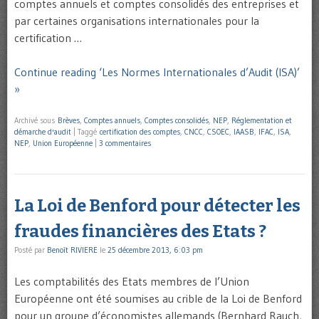
comptes annuels et comptes consolidés des entreprises et
par certaines organisations internationales pour la
certification …
Continue reading ‘Les Normes Internationales d’Audit (ISA)’
»
Archivé sous
Brèves
,
Comptes annuels
,
Comptes consolidés
,
NEP
,
Réglementation et
démarche d'audit
|
Taggé
certification des comptes
,
CNCC
,
CSOEC
,
IAASB
,
IFAC
,
ISA
,
NEP
,
Union Européenne
|
3 commentaires
La Loi de Benford pour détecter les
fraudes financières des Etats ?
Posté par
Benoît RIVIERE
le
25 décembre 2013, 6:03 pm
Les comptabilités des Etats membres de l’Union
Européenne ont été soumises au crible de la Loi de Benford
pour un groupe d’économistes allemands (Bernhard Rauch,