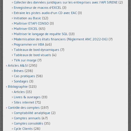
Collecter des données juridiques sur les entreprises avec l'API SIRENE
(2)
Enregistreur de macros d'EXCEL
(3)
Extraire les pistes audio d'un CD avec EAC
(3)
Initiation au Basic
(12)
Maîtriser ETAFI CONSO
(3)
Maîtriser EXCEL
(65)
Maîtriser le langage de requête SQL
(13)
Modernisation des états financiers (Règlement ANC 2022-06)
(7)
Programmer en VBA
(46)
Tableaux de bord dynamiques
(7)
Tableaux de bord visuels
(4)
TVA sur marge
(7)
Articles A&SI
(295)
Brèves
(238)
Cas pratiques
(58)
Sondages
(3)
Bibliographie
(115)
Articles
(15)
Livres & ouvrages
(33)
Sites internet
(71)
Contrôle des comptes
(197)
Comptabilité analytique
(2)
Comptes annuels
(47)
Comptes consolidés
(35)
Cycle Clients
(28)