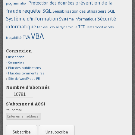
prévention de la
Protection des données
programmation
requête SQL
fraude
Sensibilisation des utilisateurs
SQL
Système d'information
Sécurité
Système informatique
informatique
TCD
tableau croisé dynamique
Tests conditionnels
VBA
TVA
traçabilité
Connexion
Inscription
Connexion
Flux des publications
Flux des commentaires
Site de WordPress-FR
Nombre d'abonnés
10781
S'abonner à A&SI
Your email: