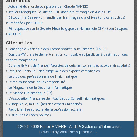
Sites amis
Actualité du monde comptable par Claude RAMEIX
Ateliers Magiques, le site de l'illusionniste et magicien Alain GUY
Découvrir la Basse-Normandie par les images d'archives (photos et vidéos)
numérisées par l'ARCIS
Rétrospective sur la Société Métallurgique de Normandie (SMN) par Jacques
DAUPHIN
Sites utiles
Compagnie Nationale des Commissaires aux Comptes (CNCC)
Compta-TV : le site de l'e-formation comptable et juridique à destination des
experts-comptables
Cuisine & Vins de France (Recettes de cuisine, conseils et accords vins/plats)
L'équipe Pacioli au challenge-voile des experts-comptables
Le club des professionnels de l'informatique
Le forum français de la comptabilité
Le Magazine de la Sécurité Informatique
Le Monde Diplomatique (Eo)
L’Association Française de l’Audit et du Conseil Informatiques
Nuage Agile, la tribu(ne) des experts branchés
Pacioli, le réseau social de la profession sociale
Visual Basic Codes Sources
© 2026, 2008 Benoît RIVIERE - Audit & Systèmes d'Information
Powered by WordPress
|
Theme F2.