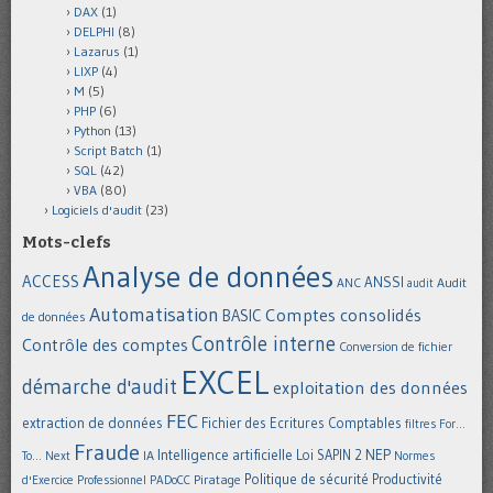
DAX
(1)
DELPHI
(8)
Lazarus
(1)
LIXP
(4)
M
(5)
PHP
(6)
Python
(13)
Script Batch
(1)
SQL
(42)
VBA
(80)
Logiciels d'audit
(23)
Mots-clefs
Analyse de données
ACCESS
ANSSI
Audit
ANC
audit
Automatisation
Comptes consolidés
BASIC
de données
Contrôle interne
Contrôle des comptes
Conversion de fichier
EXCEL
démarche d'audit
exploitation des données
FEC
extraction de données
Fichier des Ecritures Comptables
filtres
For...
Fraude
Intelligence artificielle
NEP
IA
Loi SAPIN 2
To... Next
Normes
Politique de sécurité
Piratage
Productivité
d'Exercice Professionnel
PADoCC