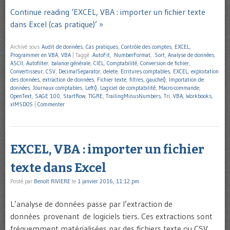
Continue reading ‘EXCEL, VBA : importer un fichier texte
dans Excel (cas pratique)’ »
Archivé sous
Audit de données
,
Cas pratiques
,
Contrôle des comptes
,
EXCEL
,
Programmer en VBA
,
VBA
|
Taggé
.AutoFit
,
.NumberFormat
,
.Sort
,
Analyse de données
,
ASCII
,
Autofilter
,
balance générale
,
CIEL
,
Comptabilité
,
Conversion de fichier
,
Convertisseur
,
CSV
,
DecimalSeparator
,
delete
,
Ecritures comptables
,
EXCEL
,
exploitation
des données
,
extraction de données
,
Fichier texte
,
filtres
,
gauche()
,
Importation de
données
,
Journaux comptables
,
Left()
,
Logiciel de comptabilité
,
Macro-commande
,
OpenText
,
SAGE 100
,
StartRow
,
TIGRE
,
TrailingMinusNumbers
,
Tri
,
VBA
,
Workbooks
,
xlMSDOS
|
Commenter
EXCEL, VBA : importer un fichier
texte dans Excel
Posté par
Benoît RIVIERE
le
1 janvier 2016, 11:12 pm
L’analyse de données passe par l’extraction de
données provenant de logiciels tiers. Ces extractions sont
fréquemment matérialisées par des fichiers texte ou CSV.