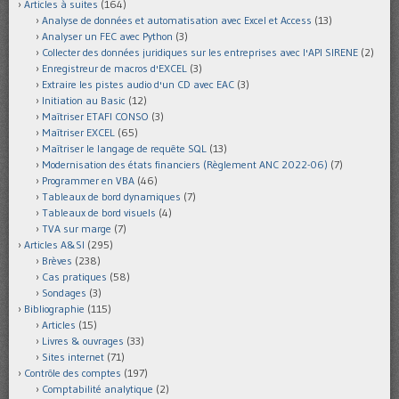
Articles à suites
(164)
Analyse de données et automatisation avec Excel et Access
(13)
Analyser un FEC avec Python
(3)
Collecter des données juridiques sur les entreprises avec l'API SIRENE
(2)
Enregistreur de macros d'EXCEL
(3)
Extraire les pistes audio d'un CD avec EAC
(3)
Initiation au Basic
(12)
Maîtriser ETAFI CONSO
(3)
Maîtriser EXCEL
(65)
Maîtriser le langage de requête SQL
(13)
Modernisation des états financiers (Règlement ANC 2022-06)
(7)
Programmer en VBA
(46)
Tableaux de bord dynamiques
(7)
Tableaux de bord visuels
(4)
TVA sur marge
(7)
Articles A&SI
(295)
Brèves
(238)
Cas pratiques
(58)
Sondages
(3)
Bibliographie
(115)
Articles
(15)
Livres & ouvrages
(33)
Sites internet
(71)
Contrôle des comptes
(197)
Comptabilité analytique
(2)