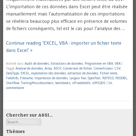
L’importation de ces données dans Excel peut être réalisée
manuellement mais l’automatisation de ces importations
se révélera beaucoup plus efficace en présence de volumes
de fichiers conséquents, tel est le cas pour l’analyse des …
Continue reading ‘EXCEL, VBA : importer un fichier texte
dans Excel’ »
Archivé sous
Audit de données
,
Extractions de données
,
Programmer en VBA
,
VBA
|
Taggé
Analyse de données
,
Array
,
ASCII
,
Conversion de fichier
,
Convertisseur
,
CSV
,
DataType
,
EXCEL
,
exploitation des données
,
extraction de données
,
Fichier texte
,
FieldInfo
,
Filename
,
Importation de données
,
Largeur fixe
,
OpenText
,
REFECO
,
REODBL
,
StartRow
,
TrailingMinusNumbers
,
Workbooks
,
xlFixedWidth
,
xlMSDOS
|
Un
commentaire
Chercher sur A&SI…
Search
Thèmes