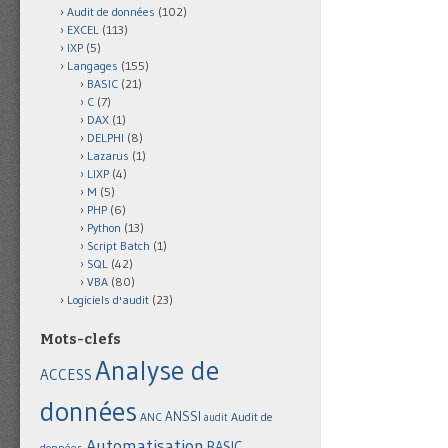
Audit de données
(102)
EXCEL
(113)
IXP
(5)
Langages
(155)
BASIC
(21)
C
(7)
DAX
(1)
DELPHI
(8)
Lazarus
(1)
LIXP
(4)
M
(5)
PHP
(6)
Python
(13)
Script Batch
(1)
SQL
(42)
VBA
(80)
Logiciels d'audit
(23)
Mots-clefs
Analyse de
ACCESS
données
ANSSI
Audit de
ANC
audit
Automatisation
BASIC
données