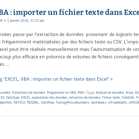
A : importer un fichier texte dans Exc
RE
le
1 janvier 2016, 11:12 pm
nnées passe par l’extraction de données provenant de logiciels tie
t fréquemment matérialisées par des fichiers texte ou CSV. L’impo
cel peut être réalisée manuellement mais l’automatisation de ce
coup plus efficace en présence de volumes de fichiers conséquents,
des …
 ‘EXCEL, VBA : importer un fichier texte dans Excel’ »
données
,
Extractions de données
,
Programmer en VBA
,
VBA
|
Taggé
Analyse de données
,
Array
,
AS
CSV
,
DataType
,
EXCEL
,
exploitation des données
,
extraction de données
,
Fichier texte
,
FieldInfo
,
F
OpenText
,
REFECO
,
REODBL
,
StartRow
,
TrailingMinusNumbers
,
Workbooks
,
xlFixedWidth
,
xlMSD