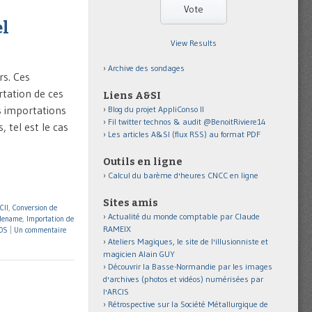
el
View Results
Archive des sondages
rs. Ces
rtation de ces
Liens A&SI
s importations
Blog du projet AppliConso II
Fil twitter technos & audit @BenoitRiviere14
 tel est le cas
Les articles A&SI (flux RSS) au format PDF
Outils en ligne
Calcul du barème d'heures CNCC en ligne
Sites amis
CII
,
Conversion de
Actualité du monde comptable par Claude
ilename
,
Importation de
RAMEIX
OS
|
Un commentaire
Ateliers Magiques, le site de l'illusionniste et
magicien Alain GUY
Découvrir la Basse-Normandie par les images
d'archives (photos et vidéos) numérisées par
l'ARCIS
Rétrospective sur la Société Métallurgique de