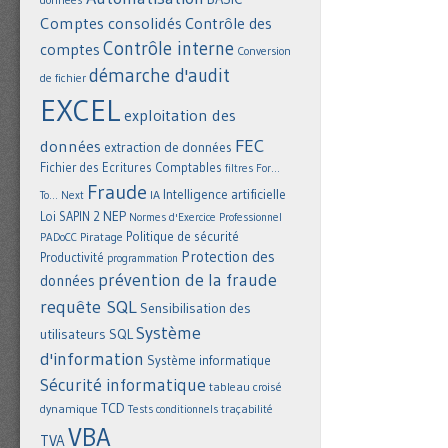
Comptes consolidés
Contrôle des
Contrôle interne
comptes
Conversion
démarche d'audit
de fichier
EXCEL
exploitation des
FEC
données
extraction de données
Fichier des Ecritures Comptables
filtres
For...
Fraude
Intelligence artificielle
IA
To... Next
NEP
Loi SAPIN 2
Normes d'Exercice Professionnel
Politique de sécurité
Piratage
PADoCC
Protection des
Productivité
programmation
prévention de la fraude
données
requête SQL
Sensibilisation des
Système
utilisateurs
SQL
d'information
Système informatique
Sécurité informatique
tableau croisé
TCD
dynamique
Tests conditionnels
traçabilité
VBA
TVA