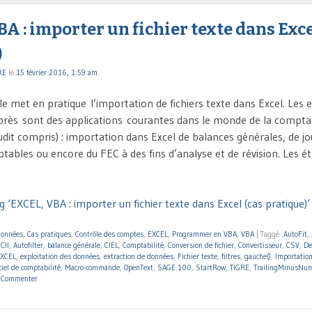
A : importer un fichier texte dans Exce
)
RE
le
15 février 2016, 1:59 am
le met en pratique l’importation de fichiers texte dans Excel. Les
près sont des applications courantes dans le monde de la comptabi
dit compris) : importation dans Excel de balances générales, de j
tables ou encore du FEC à des fins d’analyse et de révision. Les ét
 ‘EXCEL, VBA : importer un fichier texte dans Excel (cas pratique)’
données
,
Cas pratiques
,
Contrôle des comptes
,
EXCEL
,
Programmer en VBA
,
VBA
|
Taggé
.AutoFit
,
CII
,
Autofilter
,
balance générale
,
CIEL
,
Comptabilité
,
Conversion de fichier
,
Convertisseur
,
CSV
,
De
XCEL
,
exploitation des données
,
extraction de données
,
Fichier texte
,
filtres
,
gauche()
,
Importatio
ciel de comptabilité
,
Macro-commande
,
OpenText
,
SAGE 100
,
StartRow
,
TIGRE
,
TrailingMinusNu
|
Commenter