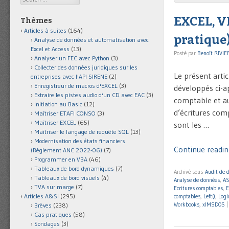
EXCEL, VB
Thèmes
Articles à suites
(164)
pratique
Analyse de données et automatisation avec
Excel et Access
(13)
Posté par
Benoît RIVIE
Analyser un FEC avec Python
(3)
Collecter des données juridiques sur les
Le présent artic
entreprises avec l'API SIRENE
(2)
Enregistreur de macros d'EXCEL
(3)
développés ci-a
Extraire les pistes audio d'un CD avec EAC
(3)
comptable et au
Initiation au Basic
(12)
d’écritures comp
Maîtriser ETAFI CONSO
(3)
Maîtriser EXCEL
(65)
sont les …
Maîtriser le langage de requête SQL
(13)
Modernisation des états financiers
Continue reading
(Règlement ANC 2022-06)
(7)
Programmer en VBA
(46)
Tableaux de bord dynamiques
(7)
Archivé sous
Audit de 
Tableaux de bord visuels
(4)
Analyse de données
,
AS
TVA sur marge
(7)
Ecritures comptables
,
E
Articles A&SI
(295)
comptables
,
Left()
,
Logi
Workbooks
,
xlMSDOS
Brèves
(238)
Cas pratiques
(58)
Sondages
(3)