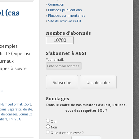
Connexion
Flux des publications
l (cas
Flux des commentaires
Site de WordPress-FR
Nombre d'abonnés
10780
 exemples
lité (expertise-
S'abonner à A&SI
Your email:
ournaux
apes à suivre
 »
Sondages
.NumberFormat
,
.Sort
,
Dans le cadre de vos missions d'audit, utilisez-
cimalSeparator
,
delete
,
vous des requêtes SQL ?
n de données
,
Journaux
mbers
,
Tri
,
VBA
,
Oui
Non
Qu'est-ce que c'est ?