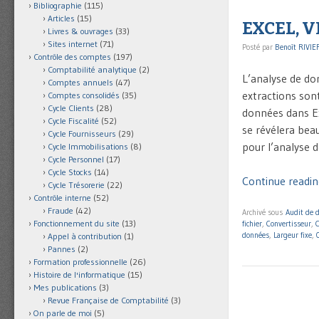
Bibliographie
(115)
Articles
(15)
EXCEL, VB
Livres & ouvrages
(33)
Sites internet
(71)
Posté par
Benoît RIVIE
Contrôle des comptes
(197)
Comptabilité analytique
(2)
L’analyse de do
Comptes annuels
(47)
extractions son
Comptes consolidés
(35)
Cycle Clients
(28)
données dans Ex
Cycle Fiscalité
(52)
se révélera beau
Cycle Fournisseurs
(29)
pour l’analyse 
Cycle Immobilisations
(8)
Cycle Personnel
(17)
Cycle Stocks
(14)
Continue reading
Cycle Trésorerie
(22)
Contrôle interne
(52)
Fraude
(42)
Archivé sous
Audit de 
Fonctionnement du site
(13)
fichier
,
Convertisseur
,
données
,
Largeur fixe
,
Appel à contribution
(1)
Pannes
(2)
Formation professionnelle
(26)
Histoire de l'informatique
(15)
Mes publications
(3)
Revue Française de Comptabilité
(3)
On parle de moi
(5)