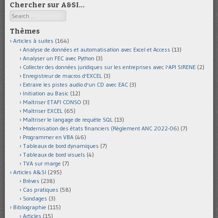
Chercher sur A&SI…
Search
Thèmes
Articles à suites
(164)
Analyse de données et automatisation avec Excel et Access
(13)
Analyser un FEC avec Python
(3)
Collecter des données juridiques sur les entreprises avec l'API SIRENE
(2)
Enregistreur de macros d'EXCEL
(3)
Extraire les pistes audio d'un CD avec EAC
(3)
Initiation au Basic
(12)
Maîtriser ETAFI CONSO
(3)
Maîtriser EXCEL
(65)
Maîtriser le langage de requête SQL
(13)
Modernisation des états financiers (Règlement ANC 2022-06)
(7)
Programmer en VBA
(46)
Tableaux de bord dynamiques
(7)
Tableaux de bord visuels
(4)
TVA sur marge
(7)
Articles A&SI
(295)
Brèves
(238)
Cas pratiques
(58)
Sondages
(3)
Bibliographie
(115)
Articles
(15)