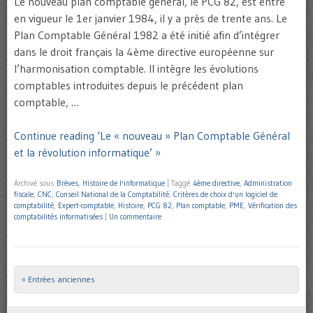
Le nouveau plan comptable général, le PCG 82, est entré
en vigueur le 1er janvier 1984, il y a près de trente ans. Le
Plan Comptable Général 1982 a été initié afin d’intégrer
dans le droit français la 4ème directive européenne sur
l’harmonisation comptable. Il intègre les évolutions
comptables introduites depuis le précédent plan
comptable, …
Continue reading ‘Le « nouveau » Plan Comptable Général
et la révolution informatique’ »
Archivé sous
Brèves
,
Histoire de l'informatique
|
Taggé
4ème directive
,
Administration
fiscale
,
CNC
,
Conseil National de la Comptabilité
,
Critères de choix d'un logiciel de
comptabilité
,
Expert-comptable
,
Histoire
,
PCG 82
,
Plan comptable
,
PME
,
Vérification des
comptabilités informatisées
|
Un commentaire
« Entrées anciennes
Post navigation