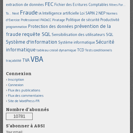
FEC
extraction de données
Fichier des Ecritures Comptables
filtres
For...
Fraude
Intelligence artificielle
NEP
IA
Loi SAPIN 2
To... Next
Normes
Politique de sécurité
Piratage
Productivité
d'Exercice Professionnel
PADoCC
prévention de la
Protection des données
programmation
requête SQL
fraude
Sensibilisation des utilisateurs
SQL
Système d'information
Sécurité
Système informatique
informatique
TCD
tableau croisé dynamique
Tests conditionnels
VBA
TVA
traçabilité
Connexion
Inscription
Connexion
Flux des publications
Flux des commentaires
Site de WordPress-FR
Nombre d'abonnés
10781
S'abonner à A&SI
Your email: