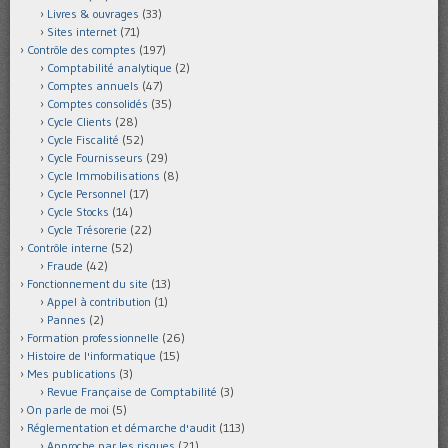
Livres & ouvrages
(33)
Sites internet
(71)
Contrôle des comptes
(197)
Comptabilité analytique
(2)
Comptes annuels
(47)
Comptes consolidés
(35)
Cycle Clients
(28)
Cycle Fiscalité
(52)
Cycle Fournisseurs
(29)
Cycle Immobilisations
(8)
Cycle Personnel
(17)
Cycle Stocks
(14)
Cycle Trésorerie
(22)
Contrôle interne
(52)
Fraude
(42)
Fonctionnement du site
(13)
Appel à contribution
(1)
Pannes
(2)
Formation professionnelle
(26)
Histoire de l'informatique
(15)
Mes publications
(3)
Revue Française de Comptabilité
(3)
On parle de moi
(5)
Réglementation et démarche d'audit
(113)
Approche par les risques
(21)