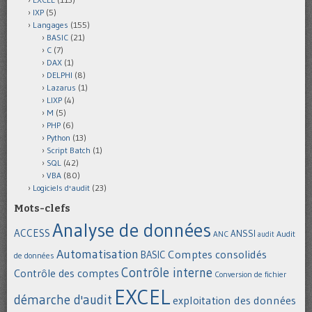
IXP
(5)
Langages
(155)
BASIC
(21)
C
(7)
DAX
(1)
DELPHI
(8)
Lazarus
(1)
LIXP
(4)
M
(5)
PHP
(6)
Python
(13)
Script Batch
(1)
SQL
(42)
VBA
(80)
Logiciels d'audit
(23)
Mots-clefs
Analyse de données
ACCESS
ANSSI
Audit
ANC
audit
Automatisation
Comptes consolidés
BASIC
de données
Contrôle interne
Contrôle des comptes
Conversion de fichier
EXCEL
démarche d'audit
exploitation des données