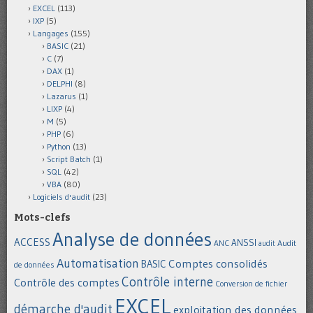
EXCEL
(113)
IXP
(5)
Langages
(155)
BASIC
(21)
C
(7)
DAX
(1)
DELPHI
(8)
Lazarus
(1)
LIXP
(4)
M
(5)
PHP
(6)
Python
(13)
Script Batch
(1)
SQL
(42)
VBA
(80)
Logiciels d'audit
(23)
Mots-clefs
Analyse de données
ACCESS
ANSSI
Audit
ANC
audit
Automatisation
Comptes consolidés
BASIC
de données
Contrôle interne
Contrôle des comptes
Conversion de fichier
EXCEL
démarche d'audit
exploitation des données