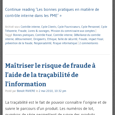
Continue reading ‘Les bonnes pratiques en matière de
contrôle interne dans les PME’ »
Archivé sous
Contrôle interne
,
Cycle Clients
,
Cycle Fournisseurs
,
Cycle Personnel
,
Cycle
Trésorerie
,
Fraude
,
Livres & ouvrages
,
Mission du commissaire aux comptes
|
Taggé
Bonnes pratiques
,
Contrôle fiscal
,
Contrôle interne
,
Défaillance du contrôle
interne
,
détournement
,
Dirigeants
,
Ethique
,
faille de sécurité
,
Fraude
,
impact fiscal
,
prévention de la fraude
,
Responsabilité
,
Risque informatique
|
2 commentaires
Maîtriser le risque de fraude à
l’aide de la traçabilité de
l’information
Posté par
Benoît RIVIERE
le
2 mai 2010, 10:32 pm
La traçabilité est le fait de pouvoir connaître l’origine et de
suivre le parcours d’un produit. Les numéros de lot,
numéros de série permettent de suivre des produits