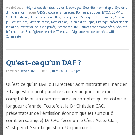
Archivé sous
Intégrité des données
,
Livres & ouvrages
,
Sécurité informatique
,
Système
d'information
|
Taggé
ANSSI
,
Appareils nomades
,
Bonnes pratiques
,
BYOD
,
CGPME
,
Contrôle interne
,
données personnelles
,
Escroquerie
,
Messagerie électronique
,
Mise à
jour de sécurité
,
Mots de passe
,
Nomadisme
,
Paiement en ligne
,
Piratage
,
prévention de
la fraude
,
Protection de la vie privée
,
Responsabilité
,
Sauvegarde des données
,
Sécurité
informatique
,
Stratégie de sécurité
,
Télétravail
,
Vigilance
,
vol de données
,
Wifi
|
Commenter
Qu’est-ce qu’un DAF ?
Posté par
Benoît RIVIERE
le
26 juillet 2013, 1:57 pm
Qu’est-ce qu’un DAF ou Directeur Administratif et Financier
? La question peut paraître saugrenue pour un expert-
comptable ou un commissaire aux comptes qui en côtoie à
longueur d’année. Toutefois, le Dr Christian CAC,
présentateur de l’émission économique (et surtout ô
combien satirique) Dr CAC l’économie C’est Assez Clair,
s’est penché sur la question. Un journaliste …