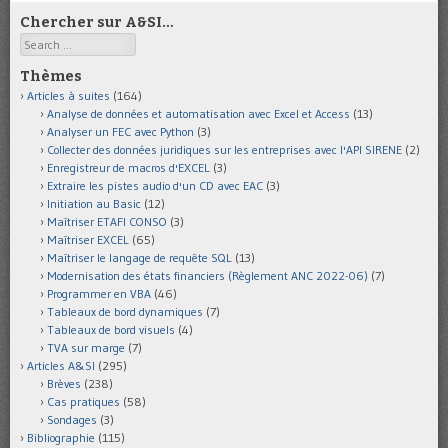
Chercher sur A&SI…
Search
Thèmes
Articles à suites
(164)
Analyse de données et automatisation avec Excel et Access
(13)
Analyser un FEC avec Python
(3)
Collecter des données juridiques sur les entreprises avec l'API SIRENE
(2)
Enregistreur de macros d'EXCEL
(3)
Extraire les pistes audio d'un CD avec EAC
(3)
Initiation au Basic
(12)
Maîtriser ETAFI CONSO
(3)
Maîtriser EXCEL
(65)
Maîtriser le langage de requête SQL
(13)
Modernisation des états financiers (Règlement ANC 2022-06)
(7)
Programmer en VBA
(46)
Tableaux de bord dynamiques
(7)
Tableaux de bord visuels
(4)
TVA sur marge
(7)
Articles A&SI
(295)
Brèves
(238)
Cas pratiques
(58)
Sondages
(3)
Bibliographie
(115)