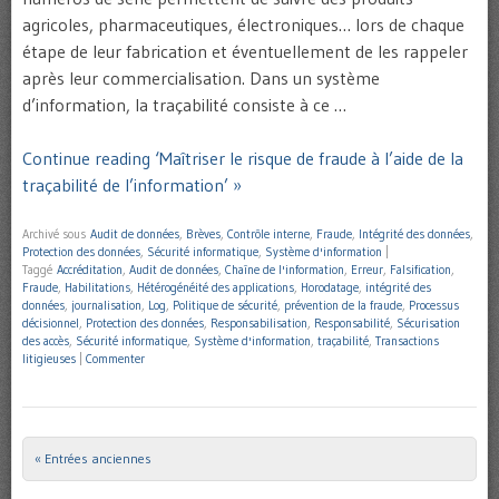
agricoles, pharmaceutiques, électroniques… lors de chaque
étape de leur fabrication et éventuellement de les rappeler
après leur commercialisation. Dans un système
d’information, la traçabilité consiste à ce …
Continue reading ‘Maîtriser le risque de fraude à l’aide de la
traçabilité de l’information’ »
Archivé sous
Audit de données
,
Brèves
,
Contrôle interne
,
Fraude
,
Intégrité des données
,
Protection des données
,
Sécurité informatique
,
Système d'information
|
Taggé
Accréditation
,
Audit de données
,
Chaîne de l'information
,
Erreur
,
Falsification
,
Fraude
,
Habilitations
,
Hétérogénéité des applications
,
Horodatage
,
intégrité des
données
,
journalisation
,
Log
,
Politique de sécurité
,
prévention de la fraude
,
Processus
décisionnel
,
Protection des données
,
Responsabilisation
,
Responsabilité
,
Sécurisation
des accès
,
Sécurité informatique
,
Système d'information
,
traçabilité
,
Transactions
litigieuses
|
Commenter
« Entrées anciennes
Post navigation