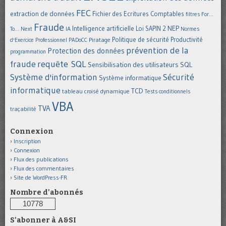
FEC
extraction de données
Fichier des Ecritures Comptables
filtres
For...
Fraude
Intelligence artificielle
NEP
IA
Loi SAPIN 2
To... Next
Normes
Politique de sécurité
Piratage
Productivité
d'Exercice Professionnel
PADoCC
prévention de la
Protection des données
programmation
requête SQL
fraude
Sensibilisation des utilisateurs
SQL
Système d'information
Sécurité
Système informatique
informatique
TCD
tableau croisé dynamique
Tests conditionnels
VBA
TVA
traçabilité
Connexion
Inscription
Connexion
Flux des publications
Flux des commentaires
Site de WordPress-FR
Nombre d'abonnés
10778
S'abonner à A&SI