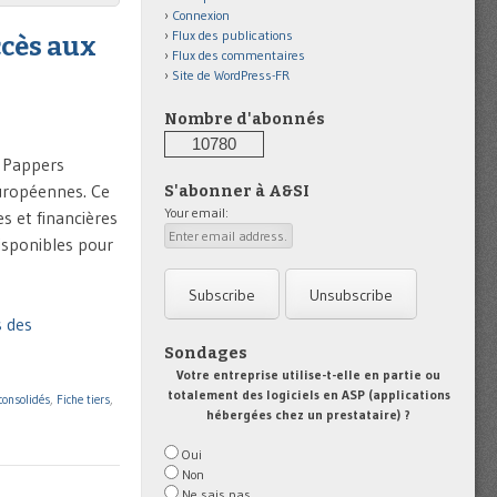
Connexion
Flux des publications
ccès aux
Flux des commentaires
Site de WordPress-FR
Nombre d'abonnés
10780
c Pappers
européennes. Ce
S'abonner à A&SI
Your email:
s et financières
isponibles pour
s des
Sondages
Votre entreprise utilise-t-elle en partie ou
totalement des logiciels en ASP (applications
onsolidés
,
Fiche tiers
,
hébergées chez un prestataire) ?
Oui
Non
Ne sais pas