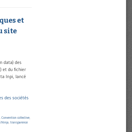
ques et
u site
en data) des
 et du fichier
ta Inpi, lancé
es des sociétés
,
Convention collective
,
é.Ninja
,
transparence