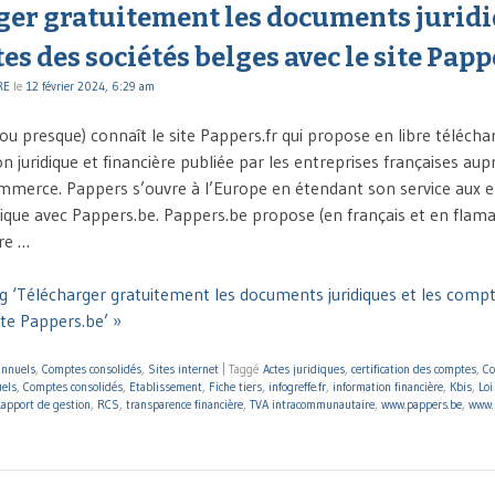
ger gratuitement les documents juridi
es des sociétés belges avec le site Papp
RE
le
12 février 2024, 6:29 am
ou presque) connaît le site Pappers.fr qui propose en libre téléch
 juridique et financière publiée par les entreprises françaises aup
mmerce. Pappers s’ouvre à l’Europe en étendant son service aux e
gique avec Pappers.be. Pappers.be propose (en français et en flam
ire …
g ‘Télécharger gratuitement les documents juridiques et les compt
ite Pappers.be’ »
annuels
,
Comptes consolidés
,
Sites internet
|
Taggé
Actes juridiques
,
certification des comptes
,
Co
els
,
Comptes consolidés
,
Etablissement
,
Fiche tiers
,
infogreffe.fr
,
information financière
,
Kbis
,
Loi
apport de gestion
,
RCS
,
transparence financière
,
TVA intracommunautaire
,
www.pappers.be
,
www.