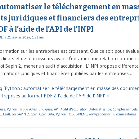
 automatiser le téléchargement en mas
 juridiques et financiers des entrepr
 à l’aide de l’API de l’INPI
RE
le
21 janvier 2024, 1:21 am
ormation sur les entreprises est croissant. Que ce soit pour évaluer
de clients et de fournisseurs avant d’entamer une relation commerci
oi Sapin 2, mener un audit d’acquisition.. L’INPI propose différent
rmations juridiques et financières publiées par les entreprises …
g ‘Python : automatiser le téléchargement en masse des document
ntreprises au format PDF à l’aide de l’API de l’INPI’ »
ques
,
Python
|
Taggé
Actes juridiques
,
API
,
Audit d'acquisition
,
Automatisation
,
Comptes annuels
E
,
Len()
,
Loi SAPIN 2
,
open
,
Open Data
,
Python
,
RCS
,
SIRENE
,
www.pappers.fr
|
6 commentaires