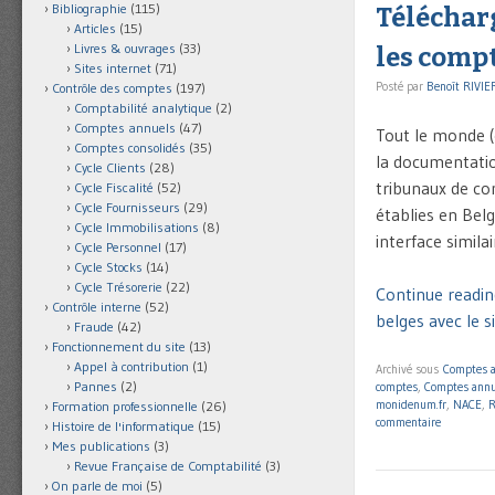
Bibliographie
(115)
Téléchar
Articles
(15)
Livres & ouvrages
(33)
les compt
Sites internet
(71)
Posté par
Benoît RIVIE
Contrôle des comptes
(197)
Comptabilité analytique
(2)
Comptes annuels
(47)
Tout le monde (
Comptes consolidés
(35)
la documentation
Cycle Clients
(28)
tribunaux de co
Cycle Fiscalité
(52)
Cycle Fournisseurs
(29)
établies en Bel
Cycle Immobilisations
(8)
interface simila
Cycle Personnel
(17)
Cycle Stocks
(14)
Cycle Trésorerie
(22)
Continue readin
Contrôle interne
(52)
belges avec le s
Fraude
(42)
Fonctionnement du site
(13)
Appel à contribution
(1)
Archivé sous
Comptes 
Pannes
(2)
comptes
,
Comptes annu
monidenum.fr
,
NACE
,
R
Formation professionnelle
(26)
commentaire
Histoire de l'informatique
(15)
Mes publications
(3)
Revue Française de Comptabilité
(3)
On parle de moi
(5)