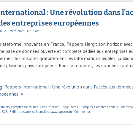
nternational : Une révolution dans l’a
des entreprises européennes
RE
le
9 mars 2025, 11:13 am
lateforme innovante en France, Pappers élargit son horizon ave
une base de données ouverte et complète dédiée aux entreprises 
ermet de consulter gratuitement les informations légales, juridique
 de plusieurs pays européens. Pour le moment, les données sont d
g ‘Pappers International : Une révolution dans l’accès aux donnée
opéennes’ »
annuels
,
Comptes consolidés
,
Sites internet
|
Taggé
Actes juridiques
,
Comptes annuels
,
Comptes c
,
RCS
,
RNE
,
transparence financière
,
www.pappers.in
|
Commenter