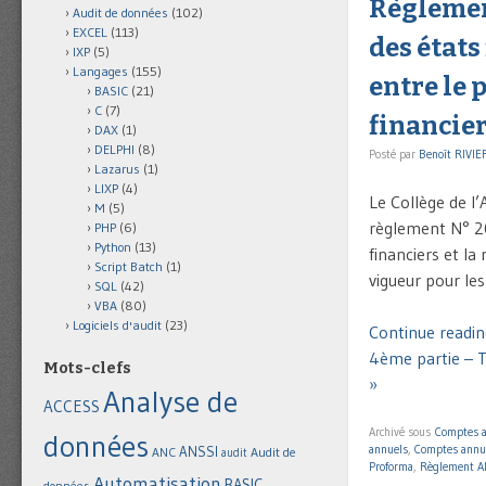
Règlemen
Audit de données
(102)
EXCEL
(113)
des états
IXP
(5)
Langages
(155)
entre le 
BASIC
(21)
C
(7)
financie
DAX
(1)
DELPHI
(8)
Posté par
Benoît RIVIE
Lazarus
(1)
LIXP
(4)
Le Collège de l
M
(5)
règlement N° 20
PHP
(6)
Python
(13)
financiers et l
Script Batch
(1)
vigueur pour le
SQL
(42)
VBA
(80)
Logiciels d'audit
(23)
Continue readin
4ème partie – T
Mots-clefs
»
Analyse de
ACCESS
Archivé sous
Comptes 
données
annuels
,
Comptes annu
ANSSI
Audit de
ANC
audit
Proforma
,
Règlement A
Automatisation
BASIC
données