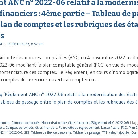
t ANC n° 2022-06 relatif à la moderni
 financiers : 4ème partie – Tableau de 
plan de comptes et les rubriques des ét
rs
RE
le
13 février 2023, 6:57 am
’Autorité des normes comptables (ANC) du 4 novembre 2022 a adop
22-06 modifiant le plan comptable général (PCG) en vue de moder
a nomenclature des comptes. Le Règlement, en cours d’homologati
s comptes des exercices ouverts à compter du …
g ‘Règlement ANC n° 2022-06 relatif à la modernisation des états f
ableau de passage entre le plan de comptes et les rubriques des ét
annuels
,
Comptes consolidés
,
Modernisation des états financiers (Règlement ANC 2022-06)
|
Tag
els
,
Comptes consolidés
,
états financiers
,
Fourchette de regroupement
,
Liasse fiscale
,
PCG
,
Plan C
NC n° 2022-06
,
SIG
,
Tableau de flux de trésorerie
,
Tableau de passage
,
TFT
,
valeur ajoutée
|
Com