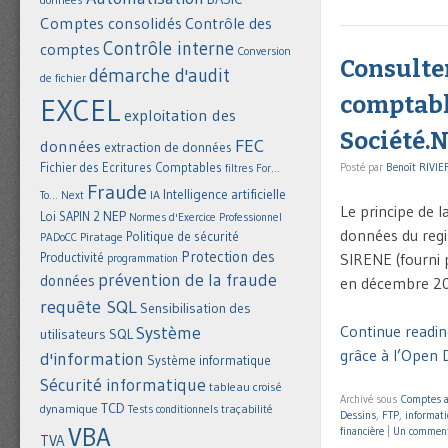
Comptes consolidés
Contrôle des
Contrôle interne
comptes
Conversion
Consulte
démarche d'audit
de fichier
comptable
EXCEL
exploitation des
Société.N
FEC
données
extraction de données
Fichier des Ecritures Comptables
Posté par
Benoît RIVIE
filtres
For...
Fraude
Intelligence artificielle
IA
To... Next
Le principe de l
NEP
Loi SAPIN 2
Normes d'Exercice Professionnel
données du regis
Politique de sécurité
Piratage
PADoCC
Protection des
SIRENE (fourni p
Productivité
programmation
prévention de la fraude
données
en décembre 2
requête SQL
Sensibilisation des
Continue readin
Système
utilisateurs
SQL
grâce à l’Open D
d'information
Système informatique
Sécurité informatique
tableau croisé
Archivé sous
Comptes 
TCD
dynamique
Tests conditionnels
traçabilité
Dessins
,
FTP
,
informati
VBA
financière
|
Un comment
TVA