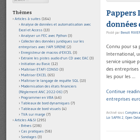
Pappers I
Thèmes
Articles à suites
(164)
données 
Analyse de données et automatisation avec
Excel et Access
(13)
Posté par
Benoît RIVIE
Analyser un FEC avec Python
(3)
Collecter des données juridiques sur les
Connu pour sa p
entreprises avec l'API SIRENE
(2)
Enregistreur de macros d'EXCEL
(3)
International, 
Extraire les pistes audio d'un CD avec EAC
(3)
service unique p
Initiation au Basic
(12)
des entreprises
Maîtriser ETAFI CONSO
(3)
Maîtriser EXCEL
(65)
les pour les …
Maîtriser le langage de requête SQL
(13)
Modernisation des états financiers
Continue readin
(Règlement ANC 2022-06)
(7)
Programmer en VBA
(46)
entreprises eur
Tableaux de bord dynamiques
(7)
Tableaux de bord visuels
(4)
Archivé sous
Comptes 
TVA sur marge
(7)
Loi SAPIN 2
,
Open Data
Articles A&SI
(295)
Brèves
(238)
Cas pratiques
(58)
Sondages
(3)