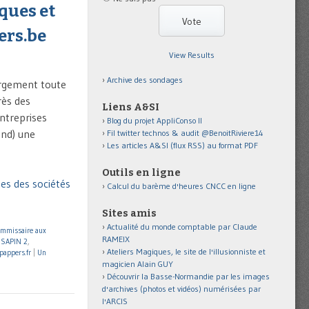
ques et
ers.be
View Results
Archive des sondages
argement toute
rès des
Liens A&SI
ntreprises
Blog du projet AppliConso II
and) une
Fil twitter technos & audit @BenoitRiviere14
Les articles A&SI (flux RSS) au format PDF
Outils en ligne
es des sociétés
Calcul du barème d'heures CNCC en ligne
Sites amis
Actualité du monde comptable par Claude
mmissaire aux
RAMEIX
 SAPIN 2
,
Ateliers Magiques, le site de l'illusionniste et
pappers.fr
|
Un
magicien Alain GUY
Découvrir la Basse-Normandie par les images
d'archives (photos et vidéos) numérisées par
l'ARCIS