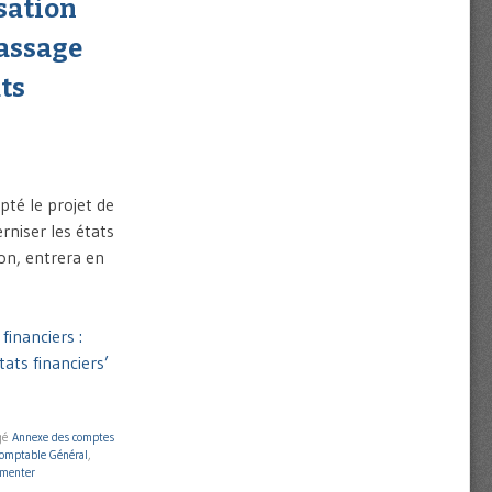
sation
passage
ats
té le projet de
niser les états
on, entrera en
inanciers :
ats financiers’
gé
Annexe des comptes
omptable Général
,
menter