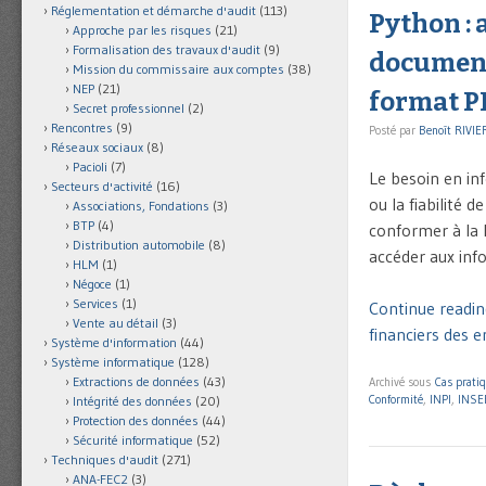
Réglementation et démarche d'audit
(113)
Python :
Approche par les risques
(21)
Formalisation des travaux d'audit
(9)
documents
Mission du commissaire aux comptes
(38)
NEP
(21)
format PDF
Secret professionnel
(2)
Rencontres
(9)
Posté par
Benoît RIVIE
Réseaux sociaux
(8)
Pacioli
(7)
Le besoin en inf
Secteurs d'activité
(16)
ou la fiabilité 
Associations, Fondations
(3)
BTP
(4)
conformer à la l
Distribution automobile
(8)
accéder aux info
HLM
(1)
Négoce
(1)
Services
(1)
Continue readin
Vente au détail
(3)
financiers des e
Système d'information
(44)
Système informatique
(128)
Extractions de données
(43)
Archivé sous
Cas prati
Conformité
,
INPI
,
INSE
Intégrité des données
(20)
Protection des données
(44)
Sécurité informatique
(52)
Techniques d'audit
(271)
ANA-FEC2
(3)