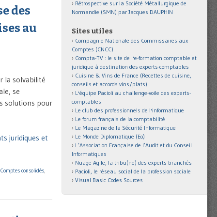
Rétrospective sur la Société Métallurgique de
se des
Normandie (SMN) par Jacques DAUPHIN
ises au
Sites utiles
Compagnie Nationale des Commissaires aux
Comptes (CNCC)
Compta-TV : le site de l'e-formation comptable et
juridique à destination des experts-comptables
Cuisine & Vins de France (Recettes de cuisine,
 la solvabilité
conseils et accords vins/plats)
ale, se
L'équipe Pacioli au challenge-voile des experts-
comptables
es solutions pour
Le club des professionnels de l'informatique
Le forum français de la comptabilité
Le Magazine de la Sécurité Informatique
Le Monde Diplomatique (Eo)
s juridiques et
L’Association Française de l’Audit et du Conseil
Informatiques
Nuage Agile, la tribu(ne) des experts branchés
,
Comptes consolidés
,
Pacioli, le réseau social de la profession sociale
Visual Basic Codes Sources