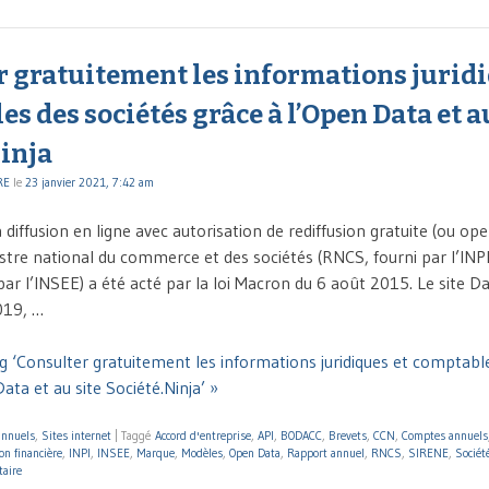
r gratuitement les informations juridi
s des sociétés grâce à l’Open Data et a
inja
RE
le
23 janvier 2021, 7:42 am
a diffusion en ligne avec autorisation de rediffusion gratuite (ou op
tre national du commerce et des sociétés (RNCS, fourni par l’INPI)
ar l’INSEE) a été acté par la loi Macron du 6 août 2015. Le site Da
019, …
g ‘Consulter gratuitement les informations juridiques et comptabl
ata et au site Société.Ninja’ »
annuels
,
Sites internet
|
Taggé
Accord d'entreprise
,
API
,
BODACC
,
Brevets
,
CCN
,
Comptes annuels
on financière
,
INPI
,
INSEE
,
Marque
,
Modèles
,
Open Data
,
Rapport annuel
,
RNCS
,
SIRENE
,
Sociét
aire