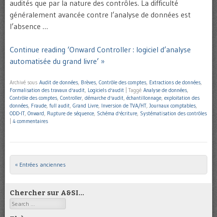
audités que par la nature des contrôles. La difficulté
généralement avancée contre l’analyse de données est
l’absence …
Continue reading ‘Onward Controller : logiciel d’analyse
automatisée du grand livre’ »
Archivé sous
Audit de données
,
Brèves
,
Contrôle des comptes
,
Extractions de données
,
Formalisation des travaux d'audit
,
Logiciels d'audit
|
Taggé
Analyse de données
,
Contrôle des comptes
,
Controller
,
démarche d'audit
,
échantillonnage
,
exploitation des
données
,
Fraude
,
full audit
,
Grand Livre
,
Inversion de TVA/HT
,
Journaux comptables
,
ODD-IT
,
Onward
,
Rupture de séquence
,
Schéma d'écriture
,
Systématisation des contrôles
|
4 commentaires
« Entrées anciennes
Post navigation
Chercher sur A&SI…
Search