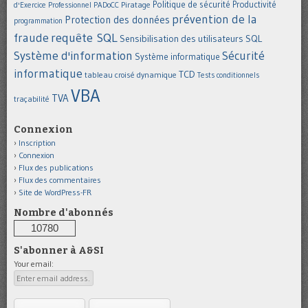
Politique de sécurité
Piratage
Productivité
d'Exercice Professionnel
PADoCC
prévention de la
Protection des données
programmation
requête SQL
fraude
Sensibilisation des utilisateurs
SQL
Système d'information
Sécurité
Système informatique
informatique
TCD
tableau croisé dynamique
Tests conditionnels
VBA
TVA
traçabilité
Connexion
Inscription
Connexion
Flux des publications
Flux des commentaires
Site de WordPress-FR
Nombre d'abonnés
10780
S'abonner à A&SI
Your email: