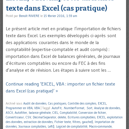
texte dans Excel (cas pratique)
Posté par
Benoît RIVIERE
le
15 février 2016, 1:59 am
Le présent article met en pratique l’importation de fichiers
texte dans Excel. Les exemples développés ci-après sont
des applications courantes dans le monde de la
comptabilité (expertise-comptable et audit compris) :
importation dans Excel de balances générales, de journaux
d’écritures comptables ou encore du FEC à des fins
d’analyse et de révision. Les étapes à suivre sont les …
Continue reading ‘EXCEL, VBA : importer un fichier texte
dans Excel (cas pratique)’ »
Archivé sous
Audit de données
,
Cas pratiques
,
Contrôle des comptes
,
EXCEL
,
Programmer en VBA
,
VBA
|
Taggé
.AutoFit
,
.NumberFormat
,
.Sort
,
Analyse de données
,
ASCII
,
Autofilter
,
balance générale
,
CIEL
,
Comptabilité
,
Conversion de fichier
,
Convertisseur
,
CSV
,
DecimalSeparator
,
delete
,
Ecritures comptables
,
EXCEL
,
exploitation
des données
,
extraction de données
,
Fichier texte
,
filtres
,
gauche()
,
Importation de
données
,
Journaux comptables
,
Left()
,
Logiciel de comptabilité
,
Macro-commande
,