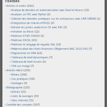
Thèmes
Articles à suites
(164)
Analyse de données et automatisation avec Excel et Access
(13)
Analyser un FEC avec Python
(3)
Collecter des données juridiques sur les entreprises avec l'API SIRENE
(2)
Enregistreur de macros d'EXCEL
(3)
Extraire les pistes audio d'un CD avec EAC
(3)
Initiation au Basic
(12)
Maîtriser ETAFI CONSO
(3)
Maîtriser EXCEL
(65)
Maîtriser le langage de requête SQL
(13)
Modernisation des états financiers (Règlement ANC 2022-06)
(7)
Programmer en VBA
(46)
Tableaux de bord dynamiques
(7)
Tableaux de bord visuels
(4)
TVA sur marge
(7)
Articles A&SI
(295)
Brèves
(238)
Cas pratiques
(58)
Sondages
(3)
Bibliographie
(115)
Articles
(15)
Livres & ouvrages
(33)
Sites internet
(71)
Contrôle des comptes
(197)