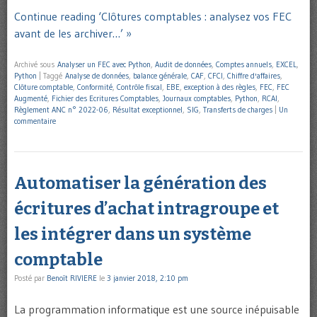
Continue reading ‘Clôtures comptables : analysez vos FEC
avant de les archiver…’ »
Archivé sous
Analyser un FEC avec Python
,
Audit de données
,
Comptes annuels
,
EXCEL
,
Python
|
Taggé
Analyse de données
,
balance générale
,
CAF
,
CFCI
,
Chiffre d'affaires
,
Clôture comptable
,
Conformité
,
Contrôle fiscal
,
EBE
,
exception à des règles
,
FEC
,
FEC
Augmenté
,
Fichier des Ecritures Comptables
,
Journaux comptables
,
Python
,
RCAI
,
Règlement ANC n° 2022-06
,
Résultat exceptionnel
,
SIG
,
Transferts de charges
|
Un
commentaire
Automatiser la génération des
écritures d’achat intragroupe et
les intégrer dans un système
comptable
Posté par
Benoît RIVIERE
le
3 janvier 2018, 2:10 pm
La programmation informatique est une source inépuisable