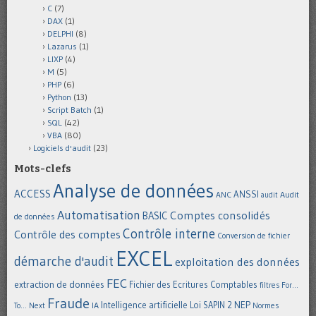
C
(7)
DAX
(1)
DELPHI
(8)
Lazarus
(1)
LIXP
(4)
M
(5)
PHP
(6)
Python
(13)
Script Batch
(1)
SQL
(42)
VBA
(80)
Logiciels d'audit
(23)
Mots-clefs
Analyse de données
ACCESS
ANSSI
Audit
ANC
audit
Automatisation
Comptes consolidés
BASIC
de données
Contrôle interne
Contrôle des comptes
Conversion de fichier
EXCEL
démarche d'audit
exploitation des données
FEC
extraction de données
Fichier des Ecritures Comptables
filtres
For...
Fraude
Intelligence artificielle
NEP
IA
Loi SAPIN 2
To... Next
Normes