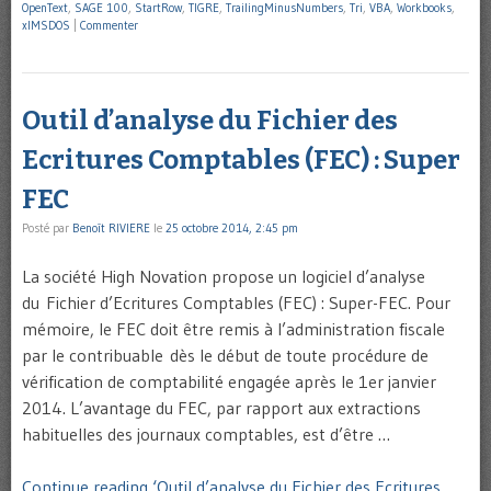
OpenText
,
SAGE 100
,
StartRow
,
TIGRE
,
TrailingMinusNumbers
,
Tri
,
VBA
,
Workbooks
,
xlMSDOS
|
Commenter
Outil d’analyse du Fichier des
Ecritures Comptables (FEC) : Super
FEC
Posté par
Benoît RIVIERE
le
25 octobre 2014, 2:45 pm
La société High Novation propose un logiciel d’analyse
du Fichier d’Ecritures Comptables (FEC) : Super-FEC. Pour
mémoire, le FEC doit être remis à l’administration fiscale
par le contribuable dès le début de toute procédure de
vérification de comptabilité engagée après le 1er janvier
2014. L’avantage du FEC, par rapport aux extractions
habituelles des journaux comptables, est d’être …
Continue reading ‘Outil d’analyse du Fichier des Ecritures