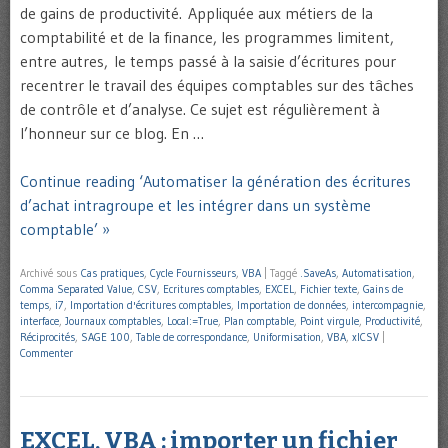
de gains de productivité. Appliquée aux métiers de la
comptabilité et de la finance, les programmes limitent,
entre autres, le temps passé à la saisie d’écritures pour
recentrer le travail des équipes comptables sur des tâches
de contrôle et d’analyse. Ce sujet est régulièrement à
l’honneur sur ce blog. En …
Continue reading ‘Automatiser la génération des écritures
d’achat intragroupe et les intégrer dans un système
comptable’ »
Archivé sous
Cas pratiques
,
Cycle Fournisseurs
,
VBA
|
Taggé
.SaveAs
,
Automatisation
,
Comma Separated Value
,
CSV
,
Ecritures comptables
,
EXCEL
,
Fichier texte
,
Gains de
temps
,
i7
,
Importation d'écritures comptables
,
Importation de données
,
intercompagnie
,
interface
,
Journaux comptables
,
Local:=True
,
Plan comptable
,
Point virgule
,
Productivité
,
Réciprocités
,
SAGE 100
,
Table de correspondance
,
Uniformisation
,
VBA
,
xlCSV
|
Commenter
EXCEL, VBA : importer un fichier