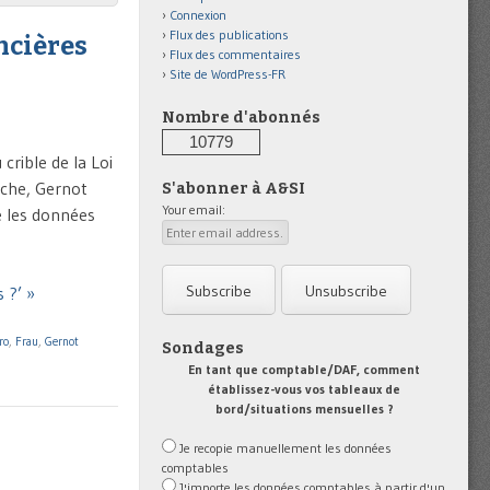
Connexion
Flux des publications
ncières
Flux des commentaires
Site de WordPress-FR
Nombre d'abonnés
10779
rible de la Loi
che, Gernot
S'abonner à A&SI
Your email:
e les données
 ?’ »
ro
,
Frau
,
Gernot
Sondages
En tant que comptable/DAF, comment
établissez-vous vos tableaux de
bord/situations mensuelles ?
Je recopie manuellement les données
comptables
J'importe les données comptables à partir d'un