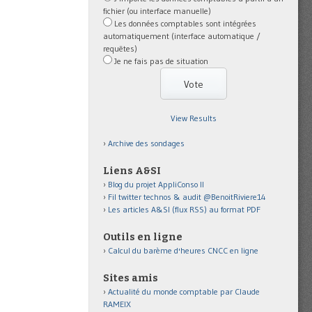
fichier (ou interface manuelle)
Les données comptables sont intégrées
automatiquement (interface automatique /
requêtes)
Je ne fais pas de situation
View Results
Archive des sondages
Liens A&SI
Blog du projet AppliConso II
Fil twitter technos & audit @BenoitRiviere14
Les articles A&SI (flux RSS) au format PDF
Outils en ligne
Calcul du barème d'heures CNCC en ligne
Sites amis
Actualité du monde comptable par Claude
RAMEIX