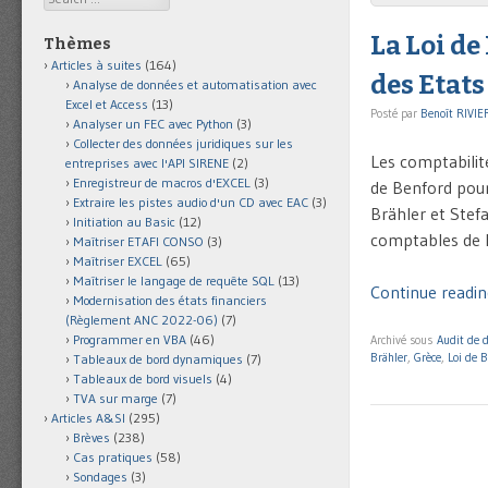
La Loi de
Thèmes
Articles à suites
(164)
des Etats
Analyse de données et automatisation avec
Excel et Access
(13)
Posté par
Benoît RIVIE
Analyser un FEC avec Python
(3)
Collecter des données juridiques sur les
Les comptabilit
entreprises avec l'API SIRENE
(2)
Enregistreur de macros d'EXCEL
(3)
de Benford pou
Extraire les pistes audio d'un CD avec EAC
(3)
Brähler et Stef
Initiation au Basic
(12)
comptables de l
Maîtriser ETAFI CONSO
(3)
Maîtriser EXCEL
(65)
Maîtriser le langage de requête SQL
(13)
Continue reading
Modernisation des états financiers
(Règlement ANC 2022-06)
(7)
Programmer en VBA
(46)
Archivé sous
Audit de 
Brähler
,
Grèce
,
Loi de 
Tableaux de bord dynamiques
(7)
Tableaux de bord visuels
(4)
TVA sur marge
(7)
Articles A&SI
(295)
Brèves
(238)
Cas pratiques
(58)
Sondages
(3)