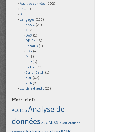
Audit de données
(102)
EXCEL
(113)
IXP
(5)
Langages
(155)
BASIC
(21)
C
(7)
DAX
(1)
DELPHI
(8)
Lazarus
(1)
LIXP
(4)
M
(5)
PHP
(6)
Python
(13)
Script Batch
(1)
SQL
(42)
VBA
(80)
Logiciels d'audit
(23)
Mots-clefs
Analyse de
ACCESS
données
ANSSI
Audit de
ANC
audit
Automatisation
BASIC
données