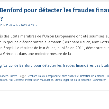
 Benford pour détecter les fraudes fina
 ?
RE
le
25 décembre 2013, 6:03 pm
és des Etats membres de l’Union Européenne ont été soumises au c
r un groupe d’économistes allemands (Bernhard Rauch, Max Götts
an Engel). Le résultat de leur étude, publiée en 2011, démontre qu
a Grèce, et dans une moindre mesure de la …
 ‘La Loi de Benford pour détecter les fraudes financières des Etats
données
,
Brèves
|
Taggé
Bernhard Rauch
,
Comptabilité
,
crise financière
,
Détection de la fraude
,
Eu
Benford
,
Max Göttsche
,
Présentation frauduleuse
,
Stefan Engel
,
Union Européenne
|
Commenter