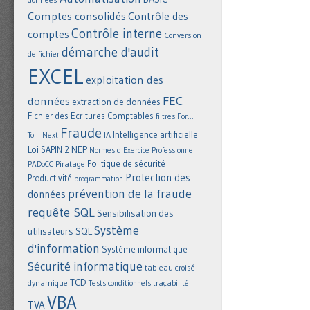
Comptes consolidés
Contrôle des
Contrôle interne
comptes
Conversion
démarche d'audit
de fichier
EXCEL
exploitation des
FEC
données
extraction de données
Fichier des Ecritures Comptables
filtres
For...
Fraude
Intelligence artificielle
IA
To... Next
NEP
Loi SAPIN 2
Normes d'Exercice Professionnel
Politique de sécurité
Piratage
PADoCC
Protection des
Productivité
programmation
prévention de la fraude
données
requête SQL
Sensibilisation des
Système
utilisateurs
SQL
d'information
Système informatique
Sécurité informatique
tableau croisé
TCD
dynamique
Tests conditionnels
traçabilité
VBA
TVA