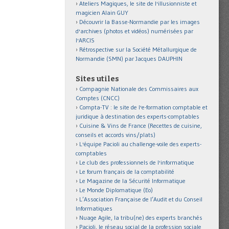
Ateliers Magiques, le site de l'illusionniste et
magicien Alain GUY
Découvrir la Basse-Normandie par les images
d'archives (photos et vidéos) numérisées par
l'ARCIS
Rétrospective sur la Société Métallurgique de
Normandie (SMN) par Jacques DAUPHIN
Sites utiles
Compagnie Nationale des Commissaires aux
Comptes (CNCC)
Compta-TV : le site de l'e-formation comptable et
juridique à destination des experts-comptables
Cuisine & Vins de France (Recettes de cuisine,
conseils et accords vins/plats)
L'équipe Pacioli au challenge-voile des experts-
comptables
Le club des professionnels de l'informatique
Le forum français de la comptabilité
Le Magazine de la Sécurité Informatique
Le Monde Diplomatique (Eo)
L’Association Française de l’Audit et du Conseil
Informatiques
Nuage Agile, la tribu(ne) des experts branchés
Pacioli, le réseau social de la profession sociale