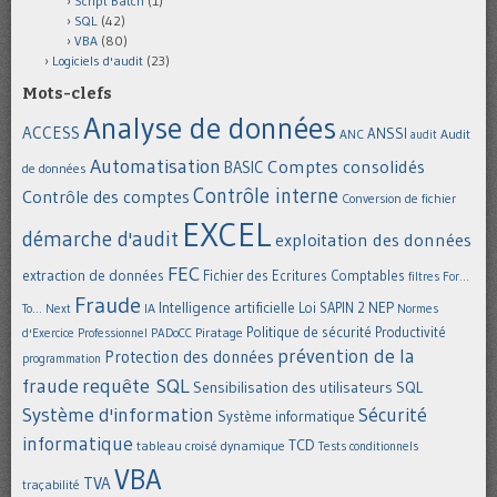
Script Batch
(1)
SQL
(42)
VBA
(80)
Logiciels d'audit
(23)
Mots-clefs
Analyse de données
ACCESS
ANSSI
Audit
ANC
audit
Automatisation
Comptes consolidés
BASIC
de données
Contrôle interne
Contrôle des comptes
Conversion de fichier
EXCEL
démarche d'audit
exploitation des données
FEC
extraction de données
Fichier des Ecritures Comptables
filtres
For...
Fraude
Intelligence artificielle
NEP
IA
Loi SAPIN 2
To... Next
Normes
Politique de sécurité
Piratage
Productivité
d'Exercice Professionnel
PADoCC
prévention de la
Protection des données
programmation
requête SQL
fraude
Sensibilisation des utilisateurs
SQL
Système d'information
Sécurité
Système informatique
informatique
TCD
tableau croisé dynamique
Tests conditionnels
VBA
TVA
traçabilité