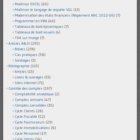
Maîtriser EXCEL
(65)
Maîtriser le langage de requête SQL
(13)
Modernisation des états financiers (Règlement ANC 2022-06)
(7)
Programmer en VBA
(46)
Tableaux de bord dynamiques
(7)
Tableaux de bord visuels
(4)
TVA sur marge
(7)
Articles A&SI
(295)
Brèves
(238)
Cas pratiques
(58)
Sondages
(3)
Bibliographie
(115)
Articles
(15)
Livres & ouvrages
(33)
Sites internet
(71)
Contrôle des comptes
(197)
Comptabilité analytique
(2)
Comptes annuels
(47)
Comptes consolidés
(35)
Cycle Clients
(28)
Cycle Fiscalité
(52)
Cycle Fournisseurs
(29)
Cycle Immobilisations
(8)
Cycle Personnel
(17)
Cycle Stocks
(14)