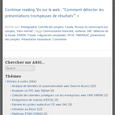
Continue reading ‘Vu sur le web : “Comment détecter les
présentations trompeuses de résultats”’ »
Archivé sous
Bibliographie
,
Contrôle des comptes
,
Fraude
,
Mission du commissaire aux
comptes
,
Sites internet
|
Taggé
Communication financière
,
confiance
,
DAF
,
Détection de
la fraude
,
ENRON
,
Fraude
,
irrégularités comptables
,
NYSE
,
PARMALAT
,
présentation
des comptes
,
Présentation frauduleuse
|
Commenter
Chercher sur A&SI…
Search
Thèmes
Articles à suites
(164)
Analyse de données et automatisation avec Excel et Access
(13)
Analyser un FEC avec Python
(3)
Collecter des données juridiques sur les entreprises avec l'API SIRENE
(2)
Enregistreur de macros d'EXCEL
(3)
Extraire les pistes audio d'un CD avec EAC
(3)
Initiation au Basic
(12)
Maîtriser ETAFI CONSO
(3)