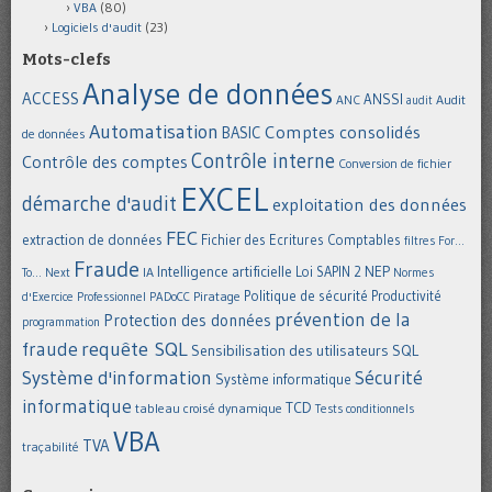
VBA
(80)
Logiciels d'audit
(23)
Mots-clefs
Analyse de données
ACCESS
ANSSI
Audit
ANC
audit
Automatisation
Comptes consolidés
BASIC
de données
Contrôle interne
Contrôle des comptes
Conversion de fichier
EXCEL
démarche d'audit
exploitation des données
FEC
extraction de données
Fichier des Ecritures Comptables
filtres
For...
Fraude
Intelligence artificielle
NEP
IA
Loi SAPIN 2
To... Next
Normes
Politique de sécurité
Piratage
Productivité
d'Exercice Professionnel
PADoCC
prévention de la
Protection des données
programmation
requête SQL
fraude
Sensibilisation des utilisateurs
SQL
Système d'information
Sécurité
Système informatique
informatique
TCD
tableau croisé dynamique
Tests conditionnels
VBA
TVA
traçabilité