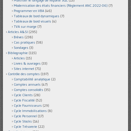
Maîtriser le langage de requête SQL
(13)
Modernisation des états financiers (Règlement ANC 2022-06)
(7)
Programmer en VBA
(46)
Tableaux de bord dynamiques
(7)
Tableaux de bord visuels
(4)
TVA sur marge
(7)
Articles A&SI
(295)
Brèves
(238)
Cas pratiques
(58)
Sondages
(3)
Bibliographie
(115)
Articles
(15)
Livres & ouvrages
(33)
Sites internet
(71)
Contrôle des comptes
(197)
Comptabilité analytique
(2)
Comptes annuels
(47)
Comptes consolidés
(35)
Cycle Clients
(28)
Cycle Fiscalité
(52)
Cycle Fournisseurs
(29)
Cycle Immobilisations
(8)
Cycle Personnel
(17)
Cycle Stocks
(14)
Cycle Trésorerie
(22)