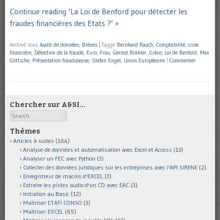
Continue reading ‘La Loi de Benford pour détecter les
fraudes financières des Etats ?’ »
Archivé sous
Audit de données
,
Brèves
|
Taggé
Bernhard Rauch
,
Comptabilité
,
crise
financière
,
Détection de la fraude
,
Euro
,
Frau
,
Gernot Brähler
,
Grèce
,
Loi de Benford
,
Max
Göttsche
,
Présentation frauduleuse
,
Stefan Engel
,
Union Européenne
|
Commenter
Chercher sur A&SI…
Search
Thèmes
Articles à suites
(164)
Analyse de données et automatisation avec Excel et Access
(13)
Analyser un FEC avec Python
(3)
Collecter des données juridiques sur les entreprises avec l'API SIRENE
(2)
Enregistreur de macros d'EXCEL
(3)
Extraire les pistes audio d'un CD avec EAC
(3)
Initiation au Basic
(12)
Maîtriser ETAFI CONSO
(3)
Maîtriser EXCEL
(65)