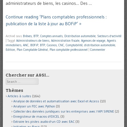
administrateurs de biens, les casinos… Des …
Continue reading ‘Plans comptables professionnels :
publication de la liste à jour au BOFiP’ »
Archivé sous
Brèves
,
BTP
,
Comptes annuels
,
Distribution automobile
,
Secteurs d'activité
|
Taggé
Administrateurs de biens
,
Administration fiscale
,
Agences de voyage
,
Agents
immobiliers
,
ANC
,
BOFiP
,
BTP
,
Casinos
,
CNC
,
Comptabilité
,
distribution automobile
,
Edition
,
Plan Comptable Général
,
Plan comptable professionnel
|
Commenter
Chercher sur A&SI…
Search
Thèmes
Articles à suites
(164)
Analyse de données et automatisation avec Excel et Access
(13)
Analyser un FEC avec Python
(3)
Collecter des données juridiques sur les entreprises avec l'API SIRENE
(2)
Enregistreur de macros d'EXCEL
(3)
Extraire les pistes audio d'un CD avec EAC
(3)
Initiation au Basic
(12)