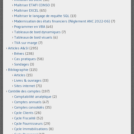
Maîtriser ETAFI CONSO
(3)
Maîtriser EXCEL
(65)
Maîtriser le langage de requête SQL
(13)
Modernisation des états financiers (Règlement ANC 2022-06)
(7)
Programmer en VBA
(46)
Tableaux de bord dynamiques
(7)
Tableaux de bord visuels
(4)
TVA sur marge
(7)
Articles A&SI
(295)
Brèves
(238)
Cas pratiques
(58)
Sondages
(3)
Bibliographie
(115)
Articles
(15)
Livres & ouvrages
(33)
Sites internet
(71)
Contrôle des comptes
(197)
Comptabilité analytique
(2)
Comptes annuels
(47)
Comptes consolidés
(35)
Cycle Clients
(28)
Cycle Fiscalité
(52)
Cycle Fournisseurs
(29)
Cycle Immobilisations
(8)