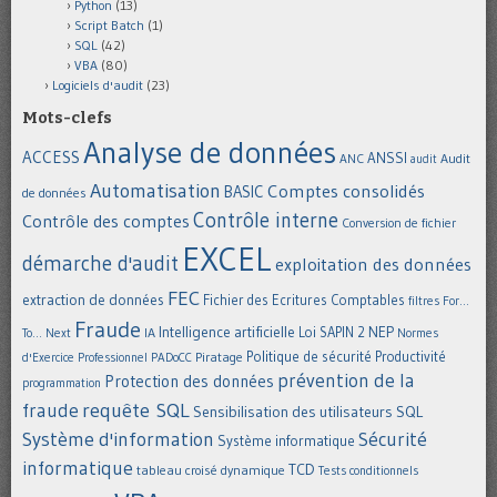
Python
(13)
Script Batch
(1)
SQL
(42)
VBA
(80)
Logiciels d'audit
(23)
Mots-clefs
Analyse de données
ACCESS
ANSSI
Audit
ANC
audit
Automatisation
Comptes consolidés
BASIC
de données
Contrôle interne
Contrôle des comptes
Conversion de fichier
EXCEL
démarche d'audit
exploitation des données
FEC
extraction de données
Fichier des Ecritures Comptables
filtres
For...
Fraude
Intelligence artificielle
NEP
IA
Loi SAPIN 2
To... Next
Normes
Politique de sécurité
Piratage
Productivité
d'Exercice Professionnel
PADoCC
prévention de la
Protection des données
programmation
requête SQL
fraude
Sensibilisation des utilisateurs
SQL
Système d'information
Sécurité
Système informatique
informatique
TCD
tableau croisé dynamique
Tests conditionnels