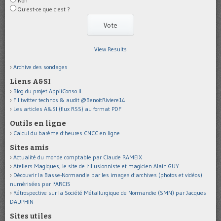
Non
Qu'est-ce que c'est ?
View Results
Archive des sondages
Liens A&SI
Blog du projet AppliConso II
Fil twitter technos & audit @BenoitRiviere14
Les articles A&SI (flux RSS) au format PDF
Outils en ligne
Calcul du barème d'heures CNCC en ligne
Sites amis
Actualité du monde comptable par Claude RAMEIX
Ateliers Magiques, le site de l'illusionniste et magicien Alain GUY
Découvrir la Basse-Normandie par les images d'archives (photos et vidéos)
numérisées par l'ARCIS
Rétrospective sur la Société Métallurgique de Normandie (SMN) par Jacques
DAUPHIN
Sites utiles