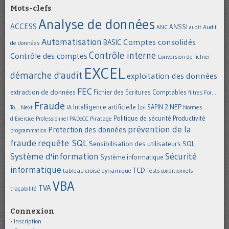
Mots-clefs
Analyse de données
ACCESS
ANSSI
Audit
ANC
audit
Automatisation
Comptes consolidés
BASIC
de données
Contrôle interne
Contrôle des comptes
Conversion de fichier
EXCEL
démarche d'audit
exploitation des données
FEC
extraction de données
Fichier des Ecritures Comptables
filtres
For...
Fraude
Intelligence artificielle
NEP
IA
Loi SAPIN 2
To... Next
Normes
Politique de sécurité
Piratage
Productivité
d'Exercice Professionnel
PADoCC
prévention de la
Protection des données
programmation
requête SQL
fraude
Sensibilisation des utilisateurs
SQL
Système d'information
Sécurité
Système informatique
informatique
TCD
tableau croisé dynamique
Tests conditionnels
VBA
TVA
traçabilité
Connexion
Inscription