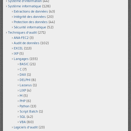
Système d'information
(44)
Système informatique
(128)
Extractions de données
(43)
Intégrité des données
(20)
Protection des données
(44)
Sécurité informatique
(52)
Techniques d'audit
(271)
ANA-FEC2
(3)
Audit de données
(102)
EXCEL
(113)
IXP
(5)
Langages
(155)
BASIC
(21)
C
(7)
DAX
(1)
DELPHI
(8)
Lazarus
(1)
LIXP
(4)
M
(5)
PHP
(6)
Python
(13)
Script Batch
(1)
SQL
(42)
VBA
(80)
Logiciels d'audit
(23)