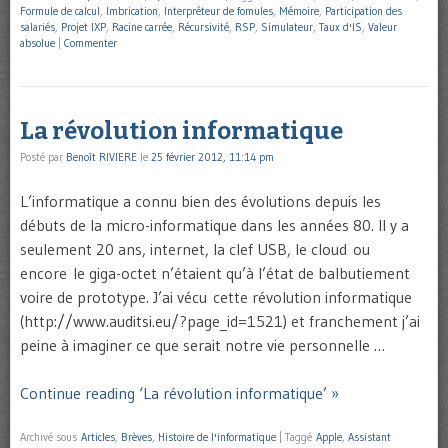
Formule de calcul
,
Imbrication
,
Interpréteur de fomules
,
Mémoire
,
Participation des
salariés
,
Projet IXP
,
Racine carrée
,
Récursivité
,
RSP
,
Simulateur
,
Taux d'IS
,
Valeur
absolue
|
Commenter
La révolution informatique
Posté par
Benoît RIVIERE
le
25 février 2012, 11:14 pm
L’informatique a connu bien des évolutions depuis les
débuts de la micro-informatique dans les années 80. Il y a
seulement 20 ans, internet, la clef USB, le cloud ou
encore le giga-octet n’étaient qu’à l’état de balbutiement
voire de prototype. J’ai vécu cette révolution informatique
(http://www.auditsi.eu/?page_id=1521) et franchement j’ai
peine à imaginer ce que serait notre vie personnelle …
Continue reading ‘La révolution informatique’ »
Archivé sous
Articles
,
Brèves
,
Histoire de l'informatique
|
Taggé
Apple
,
Assistant