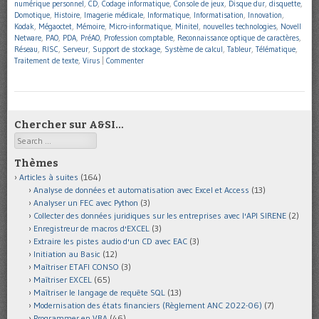
numérique personnel
,
CD
,
Codage informatique
,
Console de jeux
,
Disque dur
,
disquette
,
Domotique
,
Histoire
,
Imagerie médicale
,
Informatique
,
Informatisation
,
Innovation
,
Kodak
,
Mégaoctet
,
Mémoire
,
Micro-informatique
,
Minitel
,
nouvelles technologies
,
Novell
Netware
,
PAO
,
PDA
,
PréAO
,
Profession comptable
,
Reconnaissance optique de caractères
,
Réseau
,
RISC
,
Serveur
,
Support de stockage
,
Système de calcul
,
Tableur
,
Télématique
,
Traitement de texte
,
Virus
|
Commenter
Chercher sur A&SI…
Search
Thèmes
Articles à suites
(164)
Analyse de données et automatisation avec Excel et Access
(13)
Analyser un FEC avec Python
(3)
Collecter des données juridiques sur les entreprises avec l'API SIRENE
(2)
Enregistreur de macros d'EXCEL
(3)
Extraire les pistes audio d'un CD avec EAC
(3)
Initiation au Basic
(12)
Maîtriser ETAFI CONSO
(3)
Maîtriser EXCEL
(65)
Maîtriser le langage de requête SQL
(13)
Modernisation des états financiers (Règlement ANC 2022-06)
(7)
Programmer en VBA
(46)