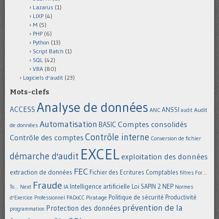
Lazarus
(1)
LIXP
(4)
M
(5)
PHP
(6)
Python
(13)
Script Batch
(1)
SQL
(42)
VBA
(80)
Logiciels d'audit
(23)
Mots-clefs
Analyse de données
ACCESS
ANSSI
Audit
ANC
audit
Automatisation
Comptes consolidés
BASIC
de données
Contrôle interne
Contrôle des comptes
Conversion de fichier
EXCEL
démarche d'audit
exploitation des données
FEC
extraction de données
Fichier des Ecritures Comptables
filtres
For...
Fraude
Intelligence artificielle
NEP
IA
Loi SAPIN 2
To... Next
Normes
Politique de sécurité
Piratage
Productivité
d'Exercice Professionnel
PADoCC
prévention de la
Protection des données
programmation