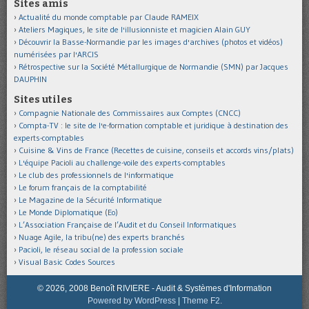
Sites amis
Actualité du monde comptable par Claude RAMEIX
Ateliers Magiques, le site de l'illusionniste et magicien Alain GUY
Découvrir la Basse-Normandie par les images d'archives (photos et vidéos)
numérisées par l'ARCIS
Rétrospective sur la Société Métallurgique de Normandie (SMN) par Jacques
DAUPHIN
Sites utiles
Compagnie Nationale des Commissaires aux Comptes (CNCC)
Compta-TV : le site de l'e-formation comptable et juridique à destination des
experts-comptables
Cuisine & Vins de France (Recettes de cuisine, conseils et accords vins/plats)
L'équipe Pacioli au challenge-voile des experts-comptables
Le club des professionnels de l'informatique
Le forum français de la comptabilité
Le Magazine de la Sécurité Informatique
Le Monde Diplomatique (Eo)
L’Association Française de l’Audit et du Conseil Informatiques
Nuage Agile, la tribu(ne) des experts branchés
Pacioli, le réseau social de la profession sociale
Visual Basic Codes Sources
© 2026, 2008 Benoît RIVIERE - Audit & Systèmes d'Information
Powered by WordPress
|
Theme F2.