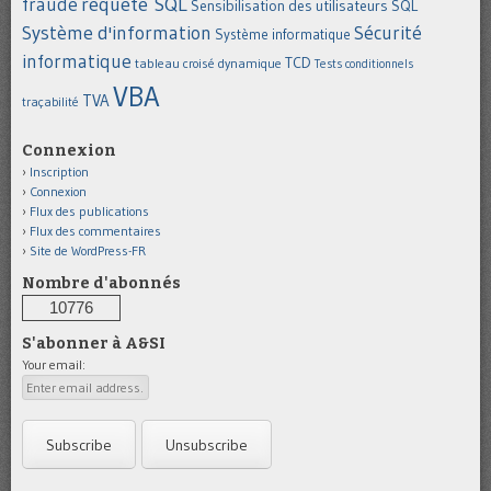
requête SQL
fraude
Sensibilisation des utilisateurs
SQL
Système d'information
Sécurité
Système informatique
informatique
TCD
tableau croisé dynamique
Tests conditionnels
VBA
TVA
traçabilité
Connexion
Inscription
Connexion
Flux des publications
Flux des commentaires
Site de WordPress-FR
Nombre d'abonnés
10776
S'abonner à A&SI
Your email: