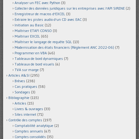
Analyser un FEC avec Python
(3)
Collecter des données juridiques sur les entreprises avec l'API SIRENE
(2)
Enregistreur de macros d'EXCEL
(3)
Extraire les pistes audio d'un CD avec EAC
(3)
Initiation au Basic
(12)
Maîtriser ETAFI CONSO
(3)
Maîtriser EXCEL
(65)
Maîtriser le langage de requête SQL
(13)
Modernisation des états financiers (Règlement ANC 2022-06)
(7)
Programmer en VBA
(46)
Tableaux de bord dynamiques
(7)
Tableaux de bord visuels
(4)
TVA sur marge
(7)
Articles A&SI
(295)
Brèves
(238)
Cas pratiques
(58)
Sondages
(3)
Bibliographie
(115)
Articles
(15)
Livres & ouvrages
(33)
Sites internet
(71)
Contrôle des comptes
(197)
Comptabilité analytique
(2)
Comptes annuels
(47)
Comptes consolidés
(35)