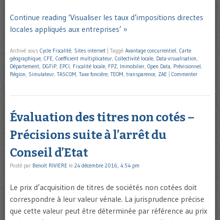
Continue reading ‘Visualiser les taux d’impositions directes
locales appliqués aux entreprises’ »
Archivé sous
Cycle Fiscalité
,
Sites internet
|
Taggé
Avantage concurrentiel
,
Carte
géographique
,
CFE
,
Coefficient multiplicateur
,
Collectivité locale
,
Data-visualisation
,
Département
,
DGFiP
,
EPCI
,
Fiscalité locale
,
FPZ
,
Immobilier
,
Open Data
,
Prévisionnel
,
Région
,
Simulateur
,
TASCOM
,
Taxe foncière
,
TEOM
,
transparence
,
ZAE
|
Commenter
Évaluation des titres non cotés –
Précisions suite à l’arrêt du
Conseil d’Etat
Posté par
Benoît RIVIERE
le
24 décembre 2016, 4:54 pm
Le prix d’acquisition de titres de sociétés non cotées doit
correspondre à leur valeur vénale. La jurisprudence précise
que cette valeur peut être déterminée par référence au prix