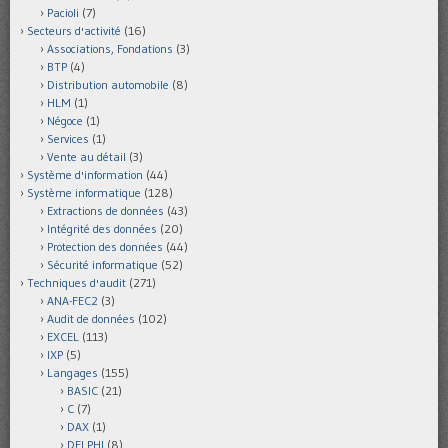
Pacioli
(7)
Secteurs d'activité
(16)
Associations, Fondations
(3)
BTP
(4)
Distribution automobile
(8)
HLM
(1)
Négoce
(1)
Services
(1)
Vente au détail
(3)
Système d'information
(44)
Système informatique
(128)
Extractions de données
(43)
Intégrité des données
(20)
Protection des données
(44)
Sécurité informatique
(52)
Techniques d'audit
(271)
ANA-FEC2
(3)
Audit de données
(102)
EXCEL
(113)
IXP
(5)
Langages
(155)
BASIC
(21)
C
(7)
DAX
(1)
DELPHI
(8)