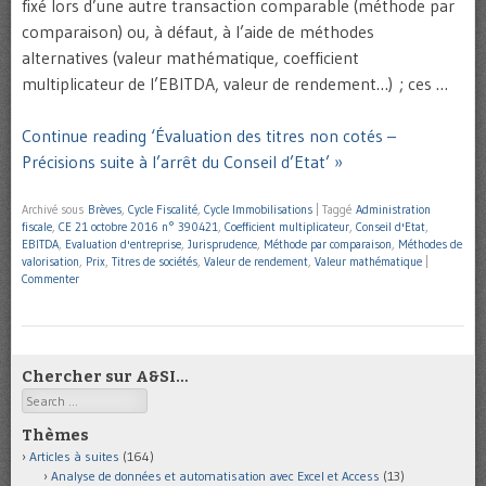
fixé lors d’une autre transaction comparable (méthode par
comparaison) ou, à défaut, à l’aide de méthodes
alternatives (valeur mathématique, coefficient
multiplicateur de l’EBITDA, valeur de rendement…) ; ces …
Continue reading ‘Évaluation des titres non cotés –
Précisions suite à l’arrêt du Conseil d’Etat’ »
Archivé sous
Brèves
,
Cycle Fiscalité
,
Cycle Immobilisations
|
Taggé
Administration
fiscale
,
CE 21 octobre 2016 n° 390421
,
Coefficient multiplicateur
,
Conseil d'Etat
,
EBITDA
,
Evaluation d'entreprise
,
Jurisprudence
,
Méthode par comparaison
,
Méthodes de
valorisation
,
Prix
,
Titres de sociétés
,
Valeur de rendement
,
Valeur mathématique
|
Commenter
Chercher sur A&SI…
Search
Thèmes
Articles à suites
(164)
Analyse de données et automatisation avec Excel et Access
(13)