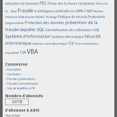
FEC
extraction de données
Fichier des Ecritures Comptables
filtres
For...
Fraude
Intelligence artificielle
NEP
IA
Loi SAPIN 2
To... Next
Normes
Politique de sécurité
Piratage
Productivité
d'Exercice Professionnel
PADoCC
prévention de la
Protection des données
programmation
requête SQL
fraude
Sensibilisation des utilisateurs
SQL
Système d'information
Sécurité
Système informatique
informatique
TCD
tableau croisé dynamique
Tests conditionnels
VBA
TVA
traçabilité
Connexion
Inscription
Connexion
Flux des publications
Flux des commentaires
Site de WordPress-FR
Nombre d'abonnés
10778
S'abonner à A&SI
Your email: