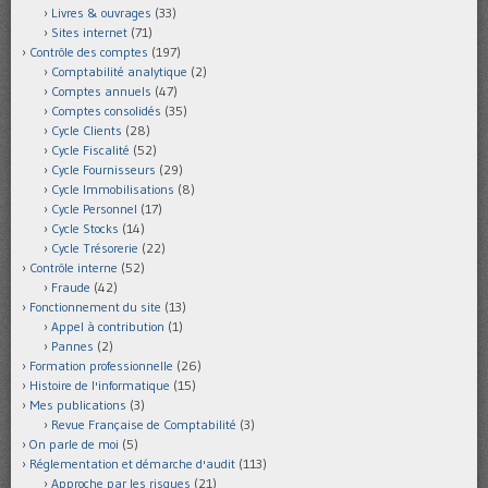
Livres & ouvrages
(33)
Sites internet
(71)
Contrôle des comptes
(197)
Comptabilité analytique
(2)
Comptes annuels
(47)
Comptes consolidés
(35)
Cycle Clients
(28)
Cycle Fiscalité
(52)
Cycle Fournisseurs
(29)
Cycle Immobilisations
(8)
Cycle Personnel
(17)
Cycle Stocks
(14)
Cycle Trésorerie
(22)
Contrôle interne
(52)
Fraude
(42)
Fonctionnement du site
(13)
Appel à contribution
(1)
Pannes
(2)
Formation professionnelle
(26)
Histoire de l'informatique
(15)
Mes publications
(3)
Revue Française de Comptabilité
(3)
On parle de moi
(5)
Réglementation et démarche d'audit
(113)
Approche par les risques
(21)