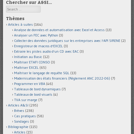
Chercher sur A&SI…
Search
Thèmes
Articles à suites
(164)
Analyse de données et automatisation avec Excel et Access
(13)
Analyser un FEC avec Python
(3)
Collecter des données juridiques sur les entreprises avec l'API SIRENE
(2)
Enregistreur de macros d'EXCEL
(3)
Extraire les pistes audio d'un CD avec EAC
(3)
Initiation au Basic
(12)
Maîtriser ETAFI CONSO
(3)
Maîtriser EXCEL
(65)
Maîtriser le langage de requête SQL
(13)
Modernisation des états financiers (Règlement ANC 2022-06)
(7)
Programmer en VBA
(46)
Tableaux de bord dynamiques
(7)
Tableaux de bord visuels
(4)
TVA sur marge
(7)
Articles A&SI
(295)
Brèves
(238)
Cas pratiques
(58)
Sondages
(3)
Bibliographie
(115)
Articles
(15)