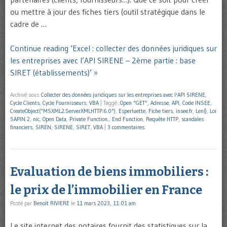
ou mettre à jour des fiches tiers (outil stratégique dans le
cadre de …
Continue reading ‘Excel : collecter des données juridiques sur
les entreprises avec l’API SIRENE – 2ème partie : base
SIRET (établissements)’ »
Archivé sous
Collecter des données juridiques sur les entreprises avec l'API SIRENE
,
Cycle Clients
,
Cycle Fournisseurs
,
VBA
|
Taggé
.Open "GET"
,
Adresse
,
API
,
Code INSEE
,
CreateObject("MSXML2.ServerXMLHTTP.6.0")
,
Esperluette
,
Fiche tiers
,
insee.fr
,
Len()
,
Loi
SAPIN 2
,
nic
,
Open Data
,
Private Function... End Function
,
Requête HTTP
,
scandales
financiers
,
SIREN
,
SIRENE
,
SIRET
,
VBA
|
3 commentaires
Evaluation de biens immobiliers :
le prix de l’immobilier en France
Posté par
Benoît RIVIERE
le
11 mars 2023, 11:01 am
Le site internet des notaires fournit des statistiques sur la