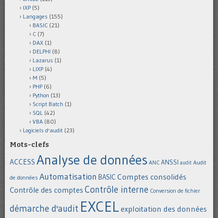
IXP
(5)
Langages
(155)
BASIC
(21)
C
(7)
DAX
(1)
DELPHI
(8)
Lazarus
(1)
LIXP
(4)
M
(5)
PHP
(6)
Python
(13)
Script Batch
(1)
SQL
(42)
VBA
(80)
Logiciels d'audit
(23)
Mots-clefs
Analyse de données
ACCESS
ANSSI
Audit
ANC
audit
Automatisation
Comptes consolidés
BASIC
de données
Contrôle interne
Contrôle des comptes
Conversion de fichier
EXCEL
démarche d'audit
exploitation des données