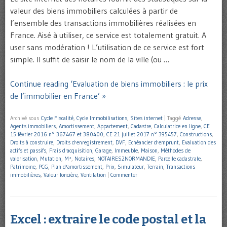
valeur des biens immobiliers calculées à partir de
l’ensemble des transactions immobilières réalisées en
France. Aisé à utiliser, ce service est totalement gratuit. A
user sans modération ! L’utilisation de ce service est fort
simple. Il suffit de saisir le nom de la ville (ou …
Continue reading ‘Evaluation de biens immobiliers : le prix
de l’immobilier en France’ »
Archivé sous
Cycle Fiscalité
,
Cycle Immobilisations
,
Sites internet
|
Taggé
Adresse
,
Agents immobiliers
,
Amortissement
,
Appartement
,
Cadastre
,
Calculatrice en ligne
,
CE
15 février 2016 n° 367467 et 380400
,
CE 21 juillet 2017 n° 395457
,
Constructions
,
Droits à construire
,
Droits d'enregistrement
,
DVF
,
Echéancier d'emprunt
,
Evaluation des
actifs et passifs
,
Frais d'acquisition
,
Garage
,
Immeuble
,
Maison
,
Méthodes de
valorisation
,
Mutation
,
M²
,
Notaires
,
NOTAIRES2NORMANDIE
,
Parcelle cadastrale
,
Patrimoine
,
PCG
,
Plan d'amortissement
,
Prix
,
Simulateur
,
Terrain
,
Transactions
immobilières
,
Valeur foncière
,
Ventilation
|
Commenter
Excel : extraire le code postal et la