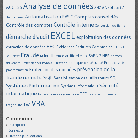
Analyse de données
ACCESS
ANSSI
Audit
ANC
audit
Automatisation
Comptes consolidés
BASIC
de données
Contrôle interne
Contrôle des comptes
Conversion de fichier
EXCEL
démarche d'audit
exploitation des données
FEC
extraction de données
Fichier des Ecritures Comptables
filtres
For...
Fraude
Intelligence artificielle
NEP
IA
Loi SAPIN 2
To... Next
Normes
Politique de sécurité
Piratage
Productivité
d'Exercice Professionnel
PADoCC
prévention de la
Protection des données
programmation
requête SQL
fraude
Sensibilisation des utilisateurs
SQL
Système d'information
Sécurité
Système informatique
informatique
TCD
tableau croisé dynamique
Tests conditionnels
VBA
TVA
traçabilité
Connexion
Inscription
Connexion
Flux des publications