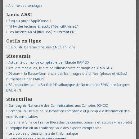
Archive des sondages
Liens A&SI
Blog du projet AppliConso II
Fil twitter technos & audit @BenoitRiviere14
Les articles A&SI (flux RSS) au format PDF
Outils en ligne
Calcul du barème d'heures CNCC en ligne
Sites amis
Actualité du monde comptable par Claude RAMEIX
Ateliers Magiques, le site de l'illusionniste et magicien Alain GUY
Découvrir la Basse-Normandie par les images d'archives (photos et vidéos)
numérisées par l'ARCIS
Rétrospective sur la Société Métallurgique de Normandie (SMN) par Jacques
DAUPHIN
Sites utiles
Compagnie Nationale des Commissaires aux Comptes (CNCC)
Compta-TV : le site de l'e-formation comptable et juridique à destination des
experts-comptables
Cuisine & Vins de France (Recettes de cuisine, conseils et accords vins/plats)
L'équipe Pacioli au challenge-voile des experts-comptables
Le club des professionnels de l'informatique
Le forum français de la comptabilité