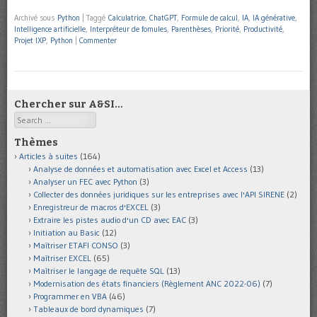
Archivé sous
Python
|
Taggé
Calculatrice
,
ChatGPT
,
Formule de calcul
,
IA
,
IA générative
,
Intelligence artificielle
,
Interpréteur de fomules
,
Parenthèses
,
Priorité
,
Productivité
,
Projet IXP
,
Python
|
Commenter
Chercher sur A&SI…
Search
Thèmes
Articles à suites
(164)
Analyse de données et automatisation avec Excel et Access
(13)
Analyser un FEC avec Python
(3)
Collecter des données juridiques sur les entreprises avec l'API SIRENE
(2)
Enregistreur de macros d'EXCEL
(3)
Extraire les pistes audio d'un CD avec EAC
(3)
Initiation au Basic
(12)
Maîtriser ETAFI CONSO
(3)
Maîtriser EXCEL
(65)
Maîtriser le langage de requête SQL
(13)
Modernisation des états financiers (Règlement ANC 2022-06)
(7)
Programmer en VBA
(46)
Tableaux de bord dynamiques
(7)