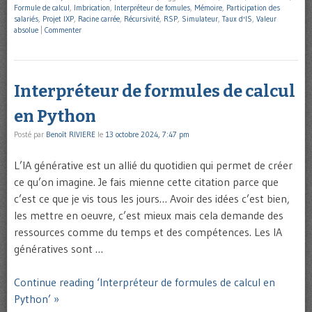
Formule de calcul
,
Imbrication
,
Interpréteur de fomules
,
Mémoire
,
Participation des
salariés
,
Projet IXP
,
Racine carrée
,
Récursivité
,
RSP
,
Simulateur
,
Taux d'IS
,
Valeur
absolue
|
Commenter
Interpréteur de formules de calcul
en Python
Posté par
Benoît RIVIERE
le
13 octobre 2024, 7:47 pm
L’IA générative est un allié du quotidien qui permet de créer
ce qu’on imagine. Je fais mienne cette citation parce que
c’est ce que je vis tous les jours… Avoir des idées c’est bien,
les mettre en oeuvre, c’est mieux mais cela demande des
ressources comme du temps et des compétences. Les IA
génératives sont …
Continue reading ‘Interpréteur de formules de calcul en
Python’ »