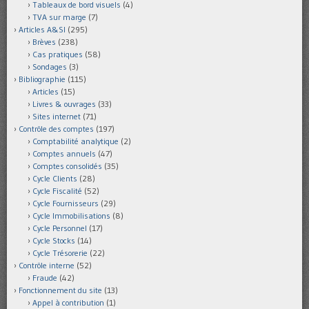
Tableaux de bord visuels
(4)
TVA sur marge
(7)
Articles A&SI
(295)
Brèves
(238)
Cas pratiques
(58)
Sondages
(3)
Bibliographie
(115)
Articles
(15)
Livres & ouvrages
(33)
Sites internet
(71)
Contrôle des comptes
(197)
Comptabilité analytique
(2)
Comptes annuels
(47)
Comptes consolidés
(35)
Cycle Clients
(28)
Cycle Fiscalité
(52)
Cycle Fournisseurs
(29)
Cycle Immobilisations
(8)
Cycle Personnel
(17)
Cycle Stocks
(14)
Cycle Trésorerie
(22)
Contrôle interne
(52)
Fraude
(42)
Fonctionnement du site
(13)
Appel à contribution
(1)