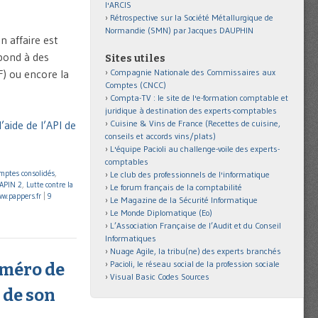
l'ARCIS
Rétrospective sur la Société Métallurgique de
Normandie (SMN) par Jacques DAUPHIN
n affaire est
épond à des
Sites utiles
Compagnie Nationale des Commissaires aux
F) ou encore la
Comptes (CNCC)
Compta-TV : le site de l'e-formation comptable et
juridique à destination des experts-comptables
Cuisine & Vins de France (Recettes de cuisine,
’aide de l’API de
conseils et accords vins/plats)
L'équipe Pacioli au challenge-voile des experts-
comptables
mptes consolidés
,
Le club des professionnels de l'informatique
SAPIN 2
,
Lutte contre la
Le forum français de la comptabilité
w.pappers.fr
|
9
Le Magazine de la Sécurité Informatique
Le Monde Diplomatique (Eo)
L’Association Française de l’Audit et du Conseil
Informatiques
Nuage Agile, la tribu(ne) des experts branchés
Pacioli, le réseau social de la profession sociale
uméro de
Visual Basic Codes Sources
 de son