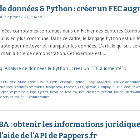
de données & Python : créer un FEC au
RE
le
2 janvier 2024, 2:34 am
nnées comptables contenues dans un Fichier des Ecritures Compta
 plus en plus commune. Dans ce cadre, le langage Python est un fo
pté pour nettoyer et manipuler les données. L’article qui suit sera
 main à titre de démonstration. Cet exemple est …
g ‘Analyse de données & Python : créer un FEC augmenté’ »
un FEC avec Python
,
Cycle Fiscalité
,
Cycle Personnel
,
Python
|
Taggé
AAAA/MM
,
Analyse de donnée
chier des Ecritures Comptables
,
fileopenbox
,
Fonction
,
GCD
,
getcwd
,
GroupBy
,
if... elif... else:
,
Inve
,
open
,
os.path.isfile
,
Pipe
,
Python
,
ReadLine
,
read_csv
,
Requête regroupement
,
Round
,
startswith
onnels
,
to_csv
,
\t
|
3 commentaires
A : obtenir les informations juridique
l’aide de l’API de Pappers.fr