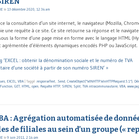
SIREN
RE
le
13 décembre 2020, 12:34 am
ce la consultation d’un site internet, le navigateur (Mozilla, Chrom
e une requête à ce site. Ce site retourne sa réponse et le navigateu
sous la forme d’une page mise en forme avec le langage HTML (H
 agrémentée d’éléments dynamiques encodés PHP ou JavaScript. I
g ‘EXCEL : obtenir la dénomination sociale et le numéro de TVA
ire d’une société à partir de son numéro SIREN’ »
ques
,
EXCEL
,
VBA
|
Taggé
.responseText
,
.Send
,
CreateObject("WINHTTP.WinHTTPRequest.5.1")
,
Dén
Function
,
GET
,
HTML
,
open
,
Requête HTTP
,
SIREN
,
Split
,
TVA intracommunautaire
,
VBA
,
www.pap
BA : Agrégation automatisée de donné
s de filiales au sein d’un groupe (« re
RE
le
9 juin 2011, 2:14 pm