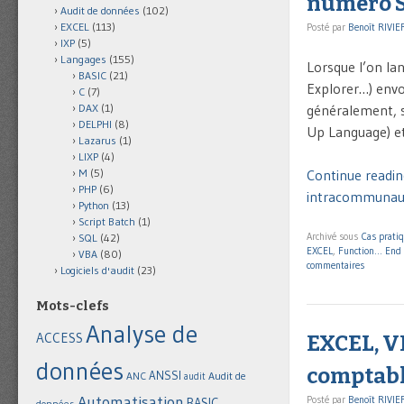
numéro 
Audit de données
(102)
EXCEL
(113)
Posté par
Benoît RIVIE
IXP
(5)
Langages
(155)
Lorsque l’on lan
BASIC
(21)
Explorer…) envoi
C
(7)
généralement, 
DAX
(1)
DELPHI
(8)
Up Language) et
Lazarus
(1)
LIXP
(4)
Continue readin
M
(5)
PHP
(6)
intracommunauta
Python
(13)
Script Batch
(1)
Archivé sous
Cas prati
SQL
(42)
EXCEL
,
Function… End 
VBA
(80)
commentaires
Logiciels d'audit
(23)
Mots-clefs
Analyse de
ACCESS
EXCEL, V
données
comptable
ANSSI
Audit de
ANC
audit
Automatisation
Posté par
Benoît RIVIE
BASIC
données