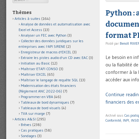
Python :
Thèmes
Articles à suites
(164)
documents
Analyse de données et automatisation avec
Excel et Access
(13)
format PDF
Analyser un FEC avec Python
(3)
Collecter des données juridiques sur les
Posté par
Benoît RIVIE
entreprises avec l'API SIRENE
(2)
Enregistreur de macros d'EXCEL
(3)
Le besoin en inf
Extraire les pistes audio d'un CD avec EAC
(3)
Initiation au Basic
(12)
ou la fiabilité 
Maîtriser ETAFI CONSO
(3)
conformer à la l
Maîtriser EXCEL
(65)
accéder aux info
Maîtriser le langage de requête SQL
(13)
Modernisation des états financiers
(Règlement ANC 2022-06)
(7)
Continue readin
Programmer en VBA
(46)
financiers des e
Tableaux de bord dynamiques
(7)
Tableaux de bord visuels
(4)
TVA sur marge
(7)
Archivé sous
Cas prati
Articles A&SI
(295)
Conformité
,
INPI
,
INSE
Brèves
(238)
Cas pratiques
(58)
Sondages
(3)