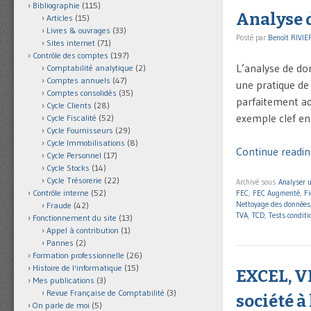
Bibliographie
(115)
Analyse 
Articles
(15)
Livres & ouvrages
(33)
Posté par
Benoît RIVIE
Sites internet
(71)
Contrôle des comptes
(197)
L’analyse de do
Comptabilité analytique
(2)
Comptes annuels
(47)
une pratique de
Comptes consolidés
(35)
parfaitement ada
Cycle Clients
(28)
exemple clef en
Cycle Fiscalité
(52)
Cycle Fournisseurs
(29)
Cycle Immobilisations
(8)
Continue readin
Cycle Personnel
(17)
Cycle Stocks
(14)
Cycle Trésorerie
(22)
Archivé sous
Analyser 
Contrôle interne
(52)
FEC
,
FEC Augmenté
,
Fi
Nettoyage des données
Fraude
(42)
TVA
,
TCD
,
Tests conditi
Fonctionnement du site
(13)
Appel à contribution
(1)
Pannes
(2)
Formation professionnelle
(26)
Histoire de l'informatique
(15)
EXCEL, VB
Mes publications
(3)
Revue Française de Comptabilité
(3)
société à 
On parle de moi
(5)