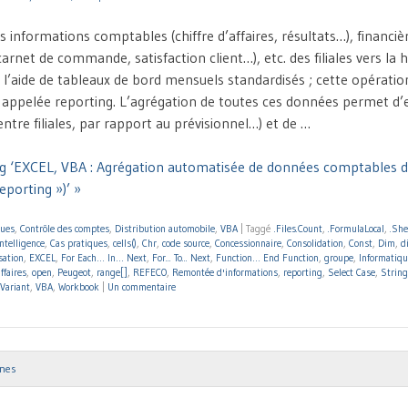
informations comptables (chiffre d’affaires, résultats…), financiè
rnet de commande, satisfaction client…), etc. des filiales vers la 
l’aide de tableaux de bord mensuels standardisés ; cette opératio
pelée reporting. L’agrégation de toutes ces données permet d’e
tre filiales, par rapport au prévisionnel…) et de …
g ‘EXCEL, VBA : Agrégation automatisée de données comptables de 
eporting »)’ »
ques
,
Contrôle des comptes
,
Distribution automobile
,
VBA
|
Taggé
.Files.Count
,
.FormulaLocal
,
.She
ntelligence
,
Cas pratiques
,
cells()
,
Chr
,
code source
,
Concessionnaire
,
Consolidation
,
Const
,
Dim
,
d
sation
,
EXCEL
,
For Each… In… Next
,
For... To... Next
,
Function… End Function
,
groupe
,
Informatiqu
ffaires
,
open
,
Peugeot
,
range[]
,
REFECO
,
Remontée d'informations
,
reporting
,
Select Case
,
String
Variant
,
VBA
,
Workbook
|
Un commentaire
nnes
ion