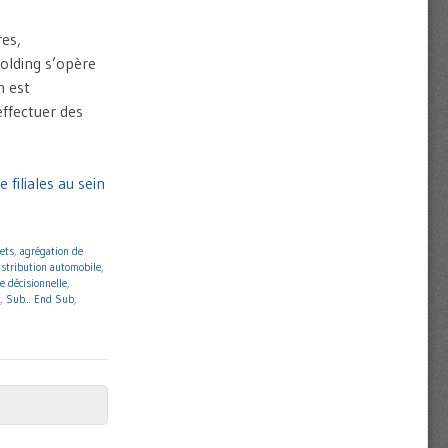
res,
holding s’opère
n est
ffectuer des
filiales au sein
ets
,
agrégation de
istribution automobile
,
e décisionnelle
,
,
Sub... End Sub
,