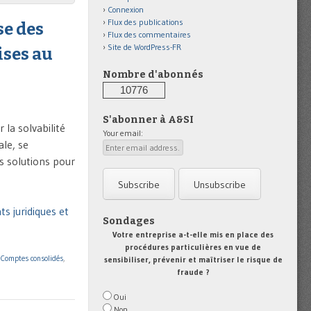
Connexion
Flux des publications
se des
Flux des commentaires
Site de WordPress-FR
ises au
Nombre d'abonnés
10776
S'abonner à A&SI
 la solvabilité
Your email:
ale, se
es solutions pour
s juridiques et
Sondages
Votre entreprise a-t-elle mis en place des
procédures particulières en vue de
,
Comptes consolidés
,
sensibiliser, prévenir et maîtriser le risque de
fraude ?
Oui
Non