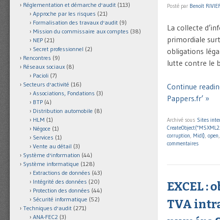
Réglementation et démarche d'audit
(113)
Posté par
Benoît RIVIE
Approche par les risques
(21)
Formalisation des travaux d'audit
(9)
La collecte d’in
Mission du commissaire aux comptes
(38)
primordiale surt
NEP
(21)
Secret professionnel
(2)
obligations léga
Rencontres
(9)
lutte contre le
Réseaux sociaux
(8)
Pacioli
(7)
Secteurs d'activité
(16)
Continue reading
Associations, Fondations
(3)
Pappers.fr’ »
BTP
(4)
Distribution automobile
(8)
HLM
(1)
Archivé sous
Sites inte
CreateObject("MSXML2
Négoce
(1)
corruption
,
Mid()
,
open
Services
(1)
commentaires
Vente au détail
(3)
Système d'information
(44)
Système informatique
(128)
Extractions de données
(43)
Intégrité des données
(20)
EXCEL : o
Protection des données
(44)
Sécurité informatique
(52)
TVA intr
Techniques d'audit
(271)
ANA-FEC2
(3)