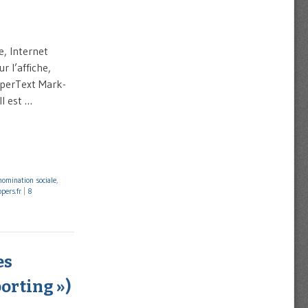
e, Internet
r l’affiche,
yperText Mark-
l est …
omination sociale
,
pers.fr
|
8
es
porting »)