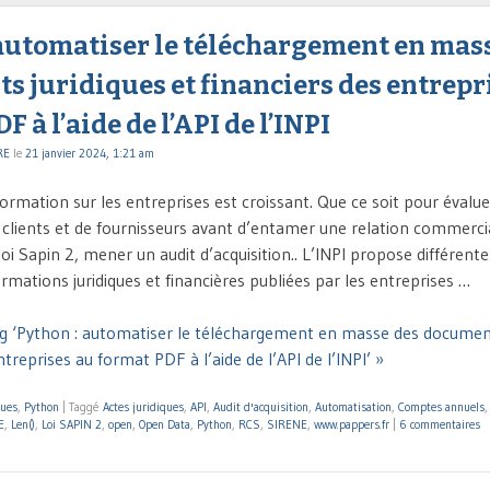
 automatiser le téléchargement en mas
 juridiques et financiers des entrepr
 à l’aide de l’API de l’INPI
RE
le
21 janvier 2024, 1:21 am
ormation sur les entreprises est croissant. Que ce soit pour évaluer
de clients et de fournisseurs avant d’entamer une relation commerci
oi Sapin 2, mener un audit d’acquisition.. L’INPI propose différent
rmations juridiques et financières publiées par les entreprises …
g ‘Python : automatiser le téléchargement en masse des document
ntreprises au format PDF à l’aide de l’API de l’INPI’ »
ques
,
Python
|
Taggé
Actes juridiques
,
API
,
Audit d'acquisition
,
Automatisation
,
Comptes annuels
E
,
Len()
,
Loi SAPIN 2
,
open
,
Open Data
,
Python
,
RCS
,
SIRENE
,
www.pappers.fr
|
6 commentaires