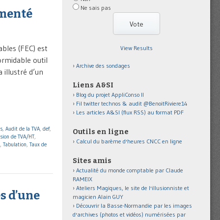
Ne sais pas
gmenté
bles (FEC) est
View Results
rmidable outil
Archive des sondages
 illustré d’un
Liens A&SI
Blog du projet AppliConso II
Fil twitter technos & audit @BenoitRiviere14
Les articles A&SI (flux RSS) au format PDF
s
,
Audit de la TVA
,
def
,
Outils en ligne
rsion de TVA/HT
,
Calcul du barème d'heures CNCC en ligne
,
Tabulation
,
Taux de
Sites amis
Actualité du monde comptable par Claude
RAMEIX
Ateliers Magiques, le site de l'illusionniste et
s d’une
magicien Alain GUY
Découvrir la Basse-Normandie par les images
d'archives (photos et vidéos) numérisées par