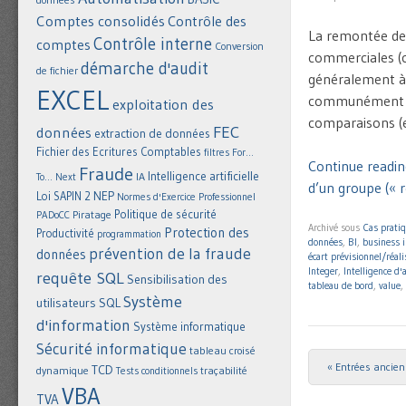
Comptes consolidés
Contrôle des
La remontée des 
Contrôle interne
comptes
Conversion
commerciales (ca
démarche d'audit
de fichier
généralement à 
EXCEL
communément ap
exploitation des
comparaisons (en
FEC
données
extraction de données
Fichier des Ecritures Comptables
filtres
For...
Continue readin
Fraude
Intelligence artificielle
IA
To... Next
d’un groupe (« r
NEP
Loi SAPIN 2
Normes d'Exercice Professionnel
Politique de sécurité
Piratage
PADoCC
Archivé sous
Cas prati
Protection des
Productivité
programmation
données
,
BI
,
business i
prévention de la fraude
données
écart prévisionnel/réali
Integer
,
Intelligence d'a
requête SQL
Sensibilisation des
tableau de bord
,
value
,
Système
utilisateurs
SQL
d'information
Système informatique
Sécurité informatique
tableau croisé
« Entrées ancie
Post navigat
TCD
dynamique
Tests conditionnels
traçabilité
VBA
TVA