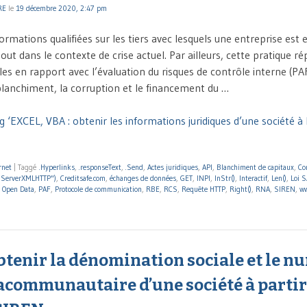
RE
le
19 décembre 2020, 2:47 pm
formations qualifiées sur les tiers avec lesquels une entreprise est e
out dans le contexte de crise actuel. Par ailleurs, cette pratique r
les en rapport avec l’évaluation du risques de contrôle interne (PA
 blanchiment, la corruption et le financement du …
 ‘EXCEL, VBA : obtenir les informations juridiques d’une société à l
rnet
|
Taggé
.Hyperlinks
,
.responseText
,
.Send
,
Actes juridiques
,
API
,
Blanchiment de capitaux
,
Co
.ServerXMLHTTP")
,
Creditsafe.com
,
échanges de données
,
GET
,
INPI
,
InStr()
,
Interactif
,
Len()
,
Loi 
,
Open Data
,
PAF
,
Protocole de communication
,
RBE
,
RCS
,
Requête HTTP
,
Right()
,
RNA
,
SIREN
,
ww
btenir la dénomination sociale et le n
acommunautaire d’une société à partir