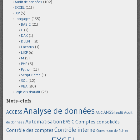
Audit de données
(102)
EXCEL
(113)
IXP
(5)
Langages
(155)
BASIC
(21)
C
(7)
DAX
(1)
DELPHI
(8)
Lazarus
(1)
LIXP
(4)
M
(5)
PHP
(6)
Python
(13)
Script Batch
(1)
SQL
(42)
VBA
(80)
Logiciels d'audit
(23)
Mots-clefs
Analyse de données
ACCESS
ANSSI
Audit
ANC
audit
Automatisation
Comptes consolidés
BASIC
de données
Contrôle interne
Contrôle des comptes
Conversion de fichier