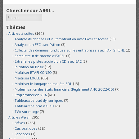
Chercher sur A&SI…
Search
Thèmes
Articles à suites
(164)
Analyse de données et automatisation avec Excel et Access
(13)
Analyser un FEC avec Python
(3)
Collecter des données juridiques sur les entreprises avec l'API SIRENE
(2)
Enregistreur de macros d'EXCEL
(3)
Extraire les pistes audio d'un CD avec EAC
(3)
Initiation au Basic
(12)
Maîtriser ETAFI CONSO
(3)
Maîtriser EXCEL
(65)
Maîtriser le langage de requête SQL
(13)
Modernisation des états financiers (Règlement ANC 2022-06)
(7)
Programmer en VBA
(46)
Tableaux de bord dynamiques
(7)
Tableaux de bord visuels
(4)
TVA sur marge
(7)
Articles A&SI
(295)
Brèves
(238)
Cas pratiques
(58)
Sondages
(3)