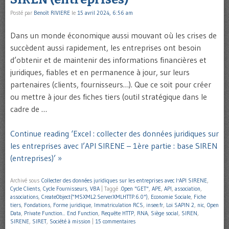
Posté par
Benoît RIVIERE
le
15 avril 2024, 6:56 am
Dans un monde économique aussi mouvant où les crises de
succèdent aussi rapidement, les entreprises ont besoin
d’obtenir et de maintenir des informations financières et
juridiques, fiables et en permanence à jour, sur leurs
partenaires (clients, fournisseurs…). Que ce soit pour créer
ou mettre à jour des fiches tiers (outil stratégique dans le
cadre de …
Continue reading ‘Excel : collecter des données juridiques sur
les entreprises avec l’API SIRENE – 1ère partie : base SIREN
(entreprises)’ »
Archivé sous
Collecter des données juridiques sur les entreprises avec l'API SIRENE
,
Cycle Clients
,
Cycle Fournisseurs
,
VBA
|
Taggé
.Open "GET"
,
APE
,
API
,
association
,
associations
,
CreateObject("MSXML2.ServerXMLHTTP.6.0")
,
Economie Sociale
,
Fiche
tiers
,
Fondations
,
Forme juridique
,
Immatriculation RCS
,
insee.fr
,
Loi SAPIN 2
,
nic
,
Open
Data
,
Private Function... End Function
,
Requête HTTP
,
RNA
,
Siège social
,
SIREN
,
SIRENE
,
SIRET
,
Société à mission
|
15 commentaires