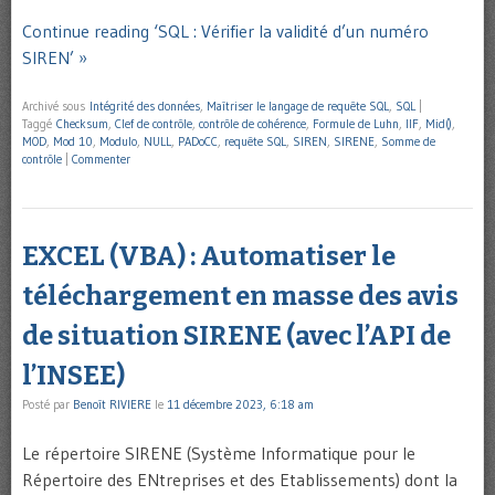
Continue reading ‘SQL : Vérifier la validité d’un numéro
SIREN’ »
Archivé sous
Intégrité des données
,
Maîtriser le langage de requête SQL
,
SQL
|
Taggé
Checksum
,
Clef de contrôle
,
contrôle de cohérence
,
Formule de Luhn
,
IIF
,
Mid()
,
MOD
,
Mod 10
,
Modulo
,
NULL
,
PADoCC
,
requête SQL
,
SIREN
,
SIRENE
,
Somme de
contrôle
|
Commenter
EXCEL (VBA) : Automatiser le
téléchargement en masse des avis
de situation SIRENE (avec l’API de
l’INSEE)
Posté par
Benoît RIVIERE
le
11 décembre 2023, 6:18 am
Le répertoire SIRENE (Système Informatique pour le
Répertoire des ENtreprises et des Etablissements) dont la