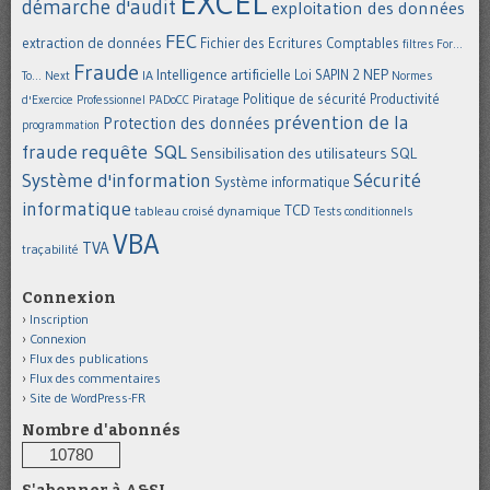
EXCEL
démarche d'audit
exploitation des données
FEC
extraction de données
Fichier des Ecritures Comptables
filtres
For...
Fraude
Intelligence artificielle
NEP
IA
Loi SAPIN 2
To... Next
Normes
Politique de sécurité
Piratage
Productivité
d'Exercice Professionnel
PADoCC
prévention de la
Protection des données
programmation
requête SQL
fraude
Sensibilisation des utilisateurs
SQL
Système d'information
Sécurité
Système informatique
informatique
TCD
tableau croisé dynamique
Tests conditionnels
VBA
TVA
traçabilité
Connexion
Inscription
Connexion
Flux des publications
Flux des commentaires
Site de WordPress-FR
Nombre d'abonnés
10780