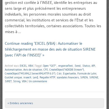
gestion est confiée à l’INSEE, identifie les entreprises au
sens large et plus précisément les entrepreneurs
individuels, les personnes morales soumises au droit
commercial, les institutions et services de l’État et les
collectivités territoriales, certaines associations. Toutes les
mises à …
Continue reading ‘EXCEL (VBA) : Automatiser le
téléchargement en masse des avis de situation SIRENE
(avec l’API de l’INSEE)’ »
Archivé sous
EXCEL
,
VBA
|
Taggé
.Open "GET"
,
.responseText
,
.Send
,
.Status
,
API
,
Automatisation
,
Avis de situation
,
CFE
,
CreateObject("ADODB.Stream")
,
CreateObject("MSXML2.ServerXMLHTTP.6.0")
,
Cstr
,
Esperluette
,
Formule de Luhn
,
Guichet unique
,
insee.fr
,
Len()
,
Requête HTTP
,
scandales financiers
,
SIREN
,
SIRENE
,
SIRET
,
String
,
VBA
|
Un commentaire
« Entrées anciennes
Post navigation