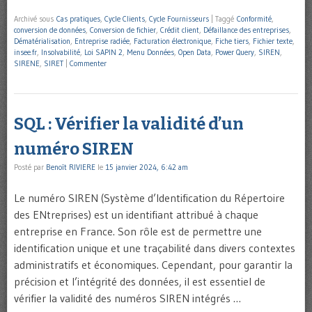
Archivé sous
Cas pratiques
,
Cycle Clients
,
Cycle Fournisseurs
|
Taggé
Conformité
,
conversion de données
,
Conversion de fichier
,
Crédit client
,
Défaillance des entreprises
,
Dématérialisation
,
Entreprise radiée
,
Facturation électronique
,
Fiche tiers
,
Fichier texte
,
insee.fr
,
Insolvabilité
,
Loi SAPIN 2
,
Menu Données
,
Open Data
,
Power Query
,
SIREN
,
SIRENE
,
SIRET
|
Commenter
SQL : Vérifier la validité d’un
numéro SIREN
Posté par
Benoît RIVIERE
le
15 janvier 2024, 6:42 am
Le numéro SIREN (Système d’Identification du Répertoire
des ENtreprises) est un identifiant attribué à chaque
entreprise en France. Son rôle est de permettre une
identification unique et une traçabilité dans divers contextes
administratifs et économiques. Cependant, pour garantir la
précision et l’intégrité des données, il est essentiel de
vérifier la validité des numéros SIREN intégrés …