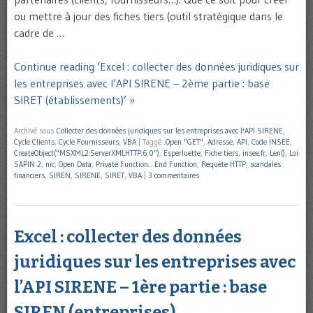
ou mettre à jour des fiches tiers (outil stratégique dans le
cadre de …
Continue reading ‘Excel : collecter des données juridiques sur
les entreprises avec l’API SIRENE – 2ème partie : base
SIRET (établissements)’ »
Archivé sous
Collecter des données juridiques sur les entreprises avec l'API SIRENE
,
Cycle Clients
,
Cycle Fournisseurs
,
VBA
|
Taggé
.Open "GET"
,
Adresse
,
API
,
Code INSEE
,
CreateObject("MSXML2.ServerXMLHTTP.6.0")
,
Esperluette
,
Fiche tiers
,
insee.fr
,
Len()
,
Loi
SAPIN 2
,
nic
,
Open Data
,
Private Function... End Function
,
Requête HTTP
,
scandales
financiers
,
SIREN
,
SIRENE
,
SIRET
,
VBA
|
3 commentaires
Excel : collecter des données
juridiques sur les entreprises avec
l’API SIRENE – 1ère partie : base
SIREN (entreprises)