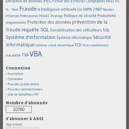
FEC
extraction de données
Fichier des Ecritures Comptables
filtres
For...
Fraude
Intelligence artificielle
NEP
IA
Loi SAPIN 2
To... Next
Normes
Politique de sécurité
Piratage
Productivité
d'Exercice Professionnel
PADoCC
prévention de la
Protection des données
programmation
requête SQL
fraude
Sensibilisation des utilisateurs
SQL
Système d'information
Sécurité
Système informatique
informatique
TCD
tableau croisé dynamique
Tests conditionnels
VBA
TVA
traçabilité
Connexion
Inscription
Connexion
Flux des publications
Flux des commentaires
Site de WordPress-FR
Nombre d'abonnés
10780
S'abonner à A&SI
Your email: