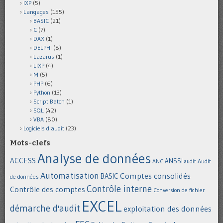
IXP
(5)
Langages
(155)
BASIC
(21)
C
(7)
DAX
(1)
DELPHI
(8)
Lazarus
(1)
LIXP
(4)
M
(5)
PHP
(6)
Python
(13)
Script Batch
(1)
SQL
(42)
VBA
(80)
Logiciels d'audit
(23)
Mots-clefs
Analyse de données
ACCESS
ANSSI
Audit
ANC
audit
Automatisation
Comptes consolidés
BASIC
de données
Contrôle interne
Contrôle des comptes
Conversion de fichier
EXCEL
démarche d'audit
exploitation des données