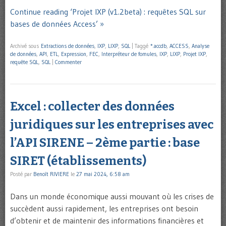
Continue reading ‘Projet IXP (v1.2beta) : requêtes SQL sur
bases de données Access’ »
Archivé sous
Extractions de données
,
IXP
,
LIXP
,
SQL
|
Taggé
*.accdb
,
ACCESS
,
Analyse
de données
,
API
,
ETL
,
Expression
,
FEC
,
Interpréteur de fomules
,
IXP
,
LIXP
,
Projet IXP
,
requête SQL
,
SQL
|
Commenter
Excel : collecter des données
juridiques sur les entreprises avec
l’API SIRENE – 2ème partie : base
SIRET (établissements)
Posté par
Benoît RIVIERE
le
27 mai 2024, 6:58 am
Dans un monde économique aussi mouvant où les crises de
succèdent aussi rapidement, les entreprises ont besoin
d’obtenir et de maintenir des informations financières et