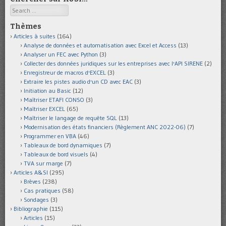
Search
Thèmes
Articles à suites
(164)
Analyse de données et automatisation avec Excel et Access
(13)
Analyser un FEC avec Python
(3)
Collecter des données juridiques sur les entreprises avec l'API SIRENE
(2)
Enregistreur de macros d'EXCEL
(3)
Extraire les pistes audio d'un CD avec EAC
(3)
Initiation au Basic
(12)
Maîtriser ETAFI CONSO
(3)
Maîtriser EXCEL
(65)
Maîtriser le langage de requête SQL
(13)
Modernisation des états financiers (Règlement ANC 2022-06)
(7)
Programmer en VBA
(46)
Tableaux de bord dynamiques
(7)
Tableaux de bord visuels
(4)
TVA sur marge
(7)
Articles A&SI
(295)
Brèves
(238)
Cas pratiques
(58)
Sondages
(3)
Bibliographie
(115)
Articles
(15)