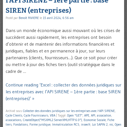
l’API SIRENE – 1ère partie : base
SIREN (entreprises)
Posté par
Benoît RIVIERE
le
15 avril 2024, 6:56 am
Dans un monde économique aussi mouvant où les crises de
succèdent aussi rapidement, les entreprises ont besoin
d’obtenir et de maintenir des informations financières et
juridiques, fiables et en permanence à jour, sur leurs
partenaires (clients, fournisseurs…). Que ce soit pour créer
ou mettre à jour des fiches tiers (outil stratégique dans le
cadre de …
Continue reading ‘Excel : collecter des données juridiques sur
les entreprises avec l’API SIRENE – 1ère partie : base SIREN
(entreprises)’ »
Archivé sous
Collecter des données juridiques sur les entreprises avec l'API SIRENE
,
Cycle Clients
,
Cycle Fournisseurs
,
VBA
|
Taggé
.Open "GET"
,
APE
,
API
,
association
,
associations
,
CreateObject("MSXML2.ServerXMLHTTP.6.0")
,
Economie Sociale
,
Fiche
tiers
,
Fondations
,
Forme juridique
,
Immatriculation RCS
,
insee.fr
,
Loi SAPIN 2
,
nic
,
Open