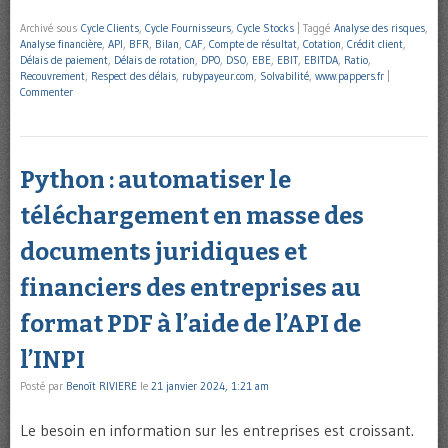
Archivé sous
Cycle Clients
,
Cycle Fournisseurs
,
Cycle Stocks
|
Taggé
Analyse des risques
,
Analyse financière
,
API
,
BFR
,
Bilan
,
CAF
,
Compte de résultat
,
Cotation
,
Crédit client
,
Délais de paiement
,
Délais de rotation
,
DPO
,
DSO
,
EBE
,
EBIT
,
EBITDA
,
Ratio
,
Recouvrement
,
Respect des délais
,
rubypayeur.com
,
Solvabilité
,
www.pappers.fr
|
Commenter
Python : automatiser le
téléchargement en masse des
documents juridiques et
financiers des entreprises au
format PDF à l’aide de l’API de
l’INPI
Posté par
Benoît RIVIERE
le
21 janvier 2024, 1:21 am
Le besoin en information sur les entreprises est croissant.