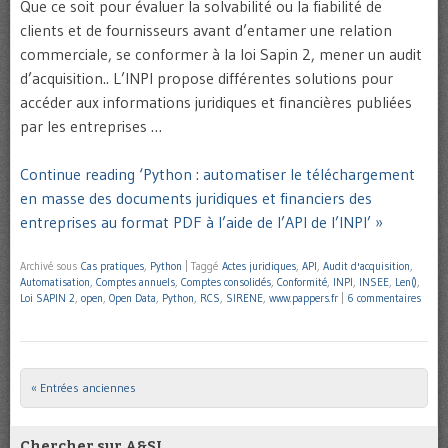
Que ce soit pour évaluer la solvabilité ou la fiabilité de
clients et de fournisseurs avant d’entamer une relation
commerciale, se conformer à la loi Sapin 2, mener un audit
d’acquisition.. L’INPI propose différentes solutions pour
accéder aux informations juridiques et financières publiées
par les entreprises …
Continue reading ‘Python : automatiser le téléchargement
en masse des documents juridiques et financiers des
entreprises au format PDF à l’aide de l’API de l’INPI’ »
Archivé sous
Cas pratiques
,
Python
|
Taggé
Actes juridiques
,
API
,
Audit d'acquisition
,
Automatisation
,
Comptes annuels
,
Comptes consolidés
,
Conformité
,
INPI
,
INSEE
,
Len()
,
Loi SAPIN 2
,
open
,
Open Data
,
Python
,
RCS
,
SIRENE
,
www.pappers.fr
|
6 commentaires
« Entrées anciennes
Post navigation
Chercher sur A&SI…