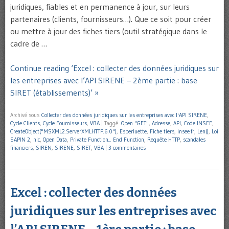
juridiques, fiables et en permanence à jour, sur leurs
partenaires (clients, fournisseurs…). Que ce soit pour créer
ou mettre à jour des fiches tiers (outil stratégique dans le
cadre de …
Continue reading ‘Excel : collecter des données juridiques sur
les entreprises avec l’API SIRENE – 2ème partie : base
SIRET (établissements)’ »
Archivé sous
Collecter des données juridiques sur les entreprises avec l'API SIRENE
,
Cycle Clients
,
Cycle Fournisseurs
,
VBA
|
Taggé
.Open "GET"
,
Adresse
,
API
,
Code INSEE
,
CreateObject("MSXML2.ServerXMLHTTP.6.0")
,
Esperluette
,
Fiche tiers
,
insee.fr
,
Len()
,
Loi
SAPIN 2
,
nic
,
Open Data
,
Private Function... End Function
,
Requête HTTP
,
scandales
financiers
,
SIREN
,
SIRENE
,
SIRET
,
VBA
|
3 commentaires
Excel : collecter des données
juridiques sur les entreprises avec