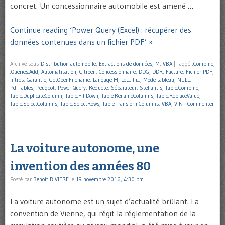
concret. Un concessionnaire automobile est amené …
Continue reading ‘Power Query (Excel) : récupérer des
données contenues dans un fichier PDF’ »
Archivé sous
Distribution automobile
,
Extractions de données
,
M
,
VBA
|
Taggé
.Combine
,
.Queries.Add
,
Automatisation
,
Citroën
,
Concessionnaire
,
DDG
,
DDR
,
Facture
,
Fichier PDF
,
filtres
,
Garantie
,
GetOpenFilename
,
Langage M
,
Let... In...
,
Mode tableau
,
NULL
,
Pdf.Tables
,
Peugeot
,
Power Query
,
Requête
,
Séparateur
,
Stellantis
,
Table.Combine
,
Table.DuplicateColumn
,
Table.FillDown
,
Table.RenameColumns
,
Table.ReplaceValue
,
Table.SelectColumns
,
Table.SelectRows
,
Table.TransformColumns
,
VBA
,
VIN
|
Commenter
La voiture autonome, une
invention des années 80
Posté par
Benoît RIVIERE
le
19 novembre 2016, 4:30 pm
La voiture autonome est un sujet d’actualité brûlant. La
convention de Vienne, qui régit la réglementation de la