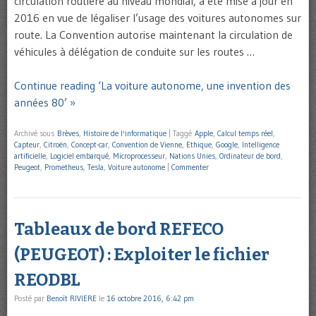
circulation routière au niveau mondial, a été mise à jour en
2016 en vue de légaliser l’usage des voitures autonomes sur
route. La Convention autorise maintenant la circulation de
véhicules à délégation de conduite sur les routes …
Continue reading ‘La voiture autonome, une invention des
années 80’ »
Archivé sous
Brèves
,
Histoire de l'informatique
|
Taggé
Apple
,
Calcul temps réel
,
Capteur
,
Citroën
,
Concept-car
,
Convention de Vienne
,
Ethique
,
Google
,
Intelligence
artificielle
,
Logiciel embarqué
,
Microprocesseur
,
Nations Unies
,
Ordinateur de bord
,
Peugeot
,
Prometheus
,
Tesla
,
Voiture autonome
|
Commenter
Tableaux de bord REFECO
(PEUGEOT) : Exploiter le fichier
REODBL
Posté par
Benoît RIVIERE
le
16 octobre 2016, 6:42 pm