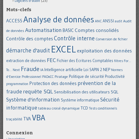
Logiciels d'audit
(23)
Mots-clefs
Analyse de données
ACCESS
ANSSI
Audit
ANC
audit
Automatisation
Comptes consolidés
BASIC
de données
Contrôle interne
Contrôle des comptes
Conversion de fichier
EXCEL
démarche d'audit
exploitation des données
FEC
extraction de données
Fichier des Ecritures Comptables
filtres
For...
Fraude
Intelligence artificielle
NEP
IA
Loi SAPIN 2
To... Next
Normes
Politique de sécurité
Piratage
Productivité
d'Exercice Professionnel
PADoCC
prévention de la
Protection des données
programmation
requête SQL
fraude
Sensibilisation des utilisateurs
SQL
Système d'information
Sécurité
Système informatique
informatique
TCD
tableau croisé dynamique
Tests conditionnels
VBA
TVA
traçabilité
Connexion
Inscription