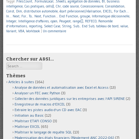
Taggé
.Files.Count
,
.FormulaLocal
,
.Sheets
,
agrégation de données
,
BI
,
business
intelligence
,
Cas pratiques
,
cells()
,
Chr
,
code source
,
Concessionnaire
,
Consolidation
,
Const
,
Dim
,
distribution automobile
,
écart prévisionnel/réalisation
,
EXCEL
,
For Each…
In… Next
,
For... To... Next
,
Function… End Function
,
groupe
,
Informatique décisionnelle
,
Integer
,
Intelligence d'affaires
,
open
,
Peugeot
,
range[]
,
REFECO
,
Remontée
d'informations
,
reporting
,
Select Case
,
String
,
Sub... End Sub
,
tableau de bord
,
value
,
Variant
,
VBA
,
Workbook
|
Un commentaire
Chercher sur A&SI…
Search
Thèmes
Articles à suites
(164)
Analyse de données et automatisation avec Excel et Access
(13)
Analyser un FEC avec Python
(3)
Collecter des données juridiques sur les entreprises avec l'API SIRENE
(2)
Enregistreur de macros d'EXCEL
(3)
Extraire les pistes audio d'un CD avec EAC
(3)
Initiation au Basic
(12)
Maîtriser ETAFI CONSO
(3)
Maîtriser EXCEL
(65)
Maîtriser le langage de requête SQL
(13)
Modernisation des états financiers (Règlement ANC 2022-06)
(7)