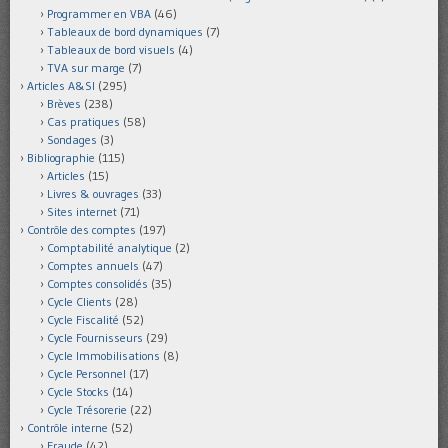
Programmer en VBA
(46)
Tableaux de bord dynamiques
(7)
Tableaux de bord visuels
(4)
TVA sur marge
(7)
Articles A&SI
(295)
Brèves
(238)
Cas pratiques
(58)
Sondages
(3)
Bibliographie
(115)
Articles
(15)
Livres & ouvrages
(33)
Sites internet
(71)
Contrôle des comptes
(197)
Comptabilité analytique
(2)
Comptes annuels
(47)
Comptes consolidés
(35)
Cycle Clients
(28)
Cycle Fiscalité
(52)
Cycle Fournisseurs
(29)
Cycle Immobilisations
(8)
Cycle Personnel
(17)
Cycle Stocks
(14)
Cycle Trésorerie
(22)
Contrôle interne
(52)
Fraude
(42)