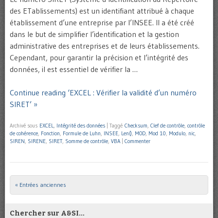
des ETablissements) est un identifiant attribué à chaque
établissement d’une entreprise par l’INSEE. Il a été créé
dans le but de simplifier l’identification et la gestion
administrative des entreprises et de leurs établissements.
Cependant, pour garantir la précision et l’intégrité des
données, il est essentiel de vérifier la …
Continue reading ‘EXCEL : Vérifier la validité d’un numéro
SIRET’ »
Archivé sous
EXCEL
,
Intégrité des données
|
Taggé
Checksum
,
Clef de contrôle
,
contrôle
de cohérence
,
Fonction
,
Formule de Luhn
,
INSEE
,
Len()
,
MOD
,
Mod 10
,
Modulo
,
nic
,
SIREN
,
SIRENE
,
SIRET
,
Somme de contrôle
,
VBA
|
Commenter
« Entrées anciennes
Post navigation
Chercher sur A&SI…