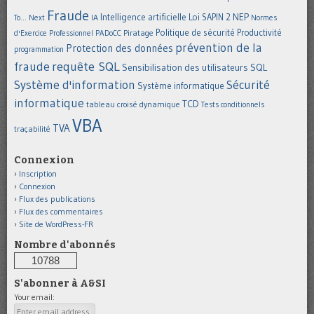
Fraude
Intelligence artificielle
NEP
IA
Loi SAPIN 2
To... Next
Normes
Politique de sécurité
Piratage
Productivité
d'Exercice Professionnel
PADoCC
prévention de la
Protection des données
programmation
requête SQL
fraude
Sensibilisation des utilisateurs
SQL
Système d'information
Sécurité
Système informatique
informatique
TCD
tableau croisé dynamique
Tests conditionnels
VBA
TVA
traçabilité
Connexion
Inscription
Connexion
Flux des publications
Flux des commentaires
Site de WordPress-FR
Nombre d'abonnés
10788
S'abonner à A&SI
Your email: