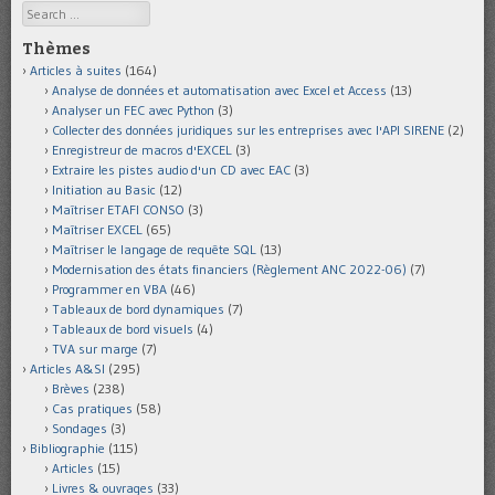
Search
Thèmes
Articles à suites
(164)
Analyse de données et automatisation avec Excel et Access
(13)
Analyser un FEC avec Python
(3)
Collecter des données juridiques sur les entreprises avec l'API SIRENE
(2)
Enregistreur de macros d'EXCEL
(3)
Extraire les pistes audio d'un CD avec EAC
(3)
Initiation au Basic
(12)
Maîtriser ETAFI CONSO
(3)
Maîtriser EXCEL
(65)
Maîtriser le langage de requête SQL
(13)
Modernisation des états financiers (Règlement ANC 2022-06)
(7)
Programmer en VBA
(46)
Tableaux de bord dynamiques
(7)
Tableaux de bord visuels
(4)
TVA sur marge
(7)
Articles A&SI
(295)
Brèves
(238)
Cas pratiques
(58)
Sondages
(3)
Bibliographie
(115)
Articles
(15)
Livres & ouvrages
(33)