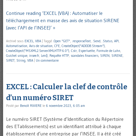
Continue reading ‘EXCEL (VBA) : Automatiser le
téléchargement en masse des avis de situation SIRENE
(avec l’API de l’INSEE)’ »
Archivé sous
EXCEL
,
VBA
|
Taggé
.Open "GET"
,
.responseText
,
.Send
,
.Status
,
API
,
Automatisation
,
Avis de situation
,
CFE
,
CreateObject("ADODB.Stream")
,
CreateObject("MSXML2.ServerXMLHTTP.6.0")
,
Cstr
,
Esperluette
,
Formule de Luhn
,
Guichet unique
,
insee.fr
,
Len()
,
Requête HTTP
,
scandales financiers
,
SIREN
,
SIRENE
,
SIRET
,
String
,
VBA
|
Un commentaire
EXCEL : Calculer la clef de contrôle
d’un numéro SIRET
Posté par
Benoît RIVIERE
le
6 novembre 2023, 6:05 am
Le numéro SIRET (Système d’Identification du Répertoire
des ETablissements) est un identifiant attribué à chaque
établissement d’une entreprise par l’INSEE. Il a été créé