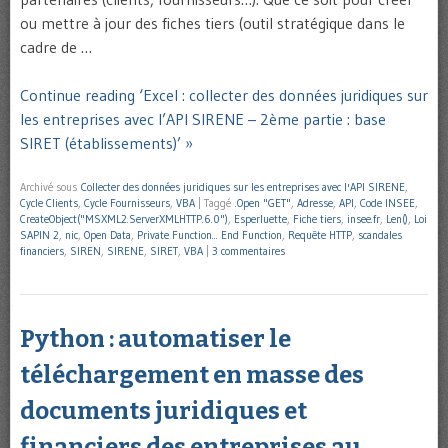
ou mettre à jour des fiches tiers (outil stratégique dans le
cadre de …
Continue reading ‘Excel : collecter des données juridiques sur
les entreprises avec l’API SIRENE – 2ème partie : base
SIRET (établissements)’ »
Archivé sous
Collecter des données juridiques sur les entreprises avec l'API SIRENE
,
Cycle Clients
,
Cycle Fournisseurs
,
VBA
|
Taggé
.Open "GET"
,
Adresse
,
API
,
Code INSEE
,
CreateObject("MSXML2.ServerXMLHTTP.6.0")
,
Esperluette
,
Fiche tiers
,
insee.fr
,
Len()
,
Loi
SAPIN 2
,
nic
,
Open Data
,
Private Function... End Function
,
Requête HTTP
,
scandales
financiers
,
SIREN
,
SIRENE
,
SIRET
,
VBA
|
3 commentaires
Python : automatiser le
téléchargement en masse des
documents juridiques et
financiers des entreprises au