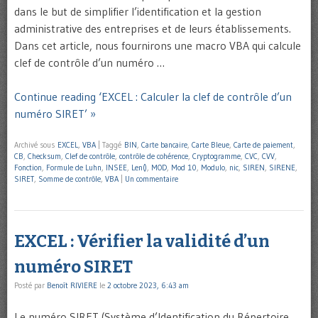
dans le but de simplifier l’identification et la gestion
administrative des entreprises et de leurs établissements.
Dans cet article, nous fournirons une macro VBA qui calcule
clef de contrôle d’un numéro …
Continue reading ‘EXCEL : Calculer la clef de contrôle d’un
numéro SIRET’ »
Archivé sous
EXCEL
,
VBA
|
Taggé
BIN
,
Carte bancaire
,
Carte Bleue
,
Carte de paiement
,
CB
,
Checksum
,
Clef de contrôle
,
contrôle de cohérence
,
Cryptogramme
,
CVC
,
CVV
,
Fonction
,
Formule de Luhn
,
INSEE
,
Len()
,
MOD
,
Mod 10
,
Modulo
,
nic
,
SIREN
,
SIRENE
,
SIRET
,
Somme de contrôle
,
VBA
|
Un commentaire
EXCEL : Vérifier la validité d’un
numéro SIRET
Posté par
Benoît RIVIERE
le
2 octobre 2023, 6:43 am
Le numéro SIRET (Système d’Identification du Répertoire