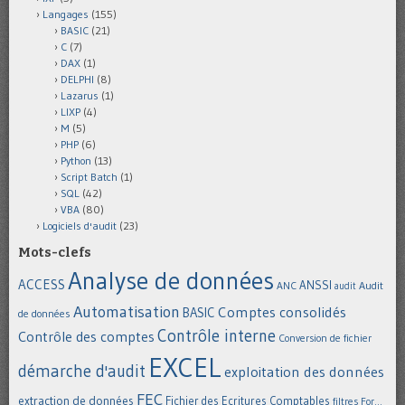
Langages
(155)
BASIC
(21)
C
(7)
DAX
(1)
DELPHI
(8)
Lazarus
(1)
LIXP
(4)
M
(5)
PHP
(6)
Python
(13)
Script Batch
(1)
SQL
(42)
VBA
(80)
Logiciels d'audit
(23)
Mots-clefs
Analyse de données
ACCESS
ANSSI
Audit
ANC
audit
Automatisation
Comptes consolidés
BASIC
de données
Contrôle interne
Contrôle des comptes
Conversion de fichier
EXCEL
démarche d'audit
exploitation des données
FEC
extraction de données
Fichier des Ecritures Comptables
filtres
For...