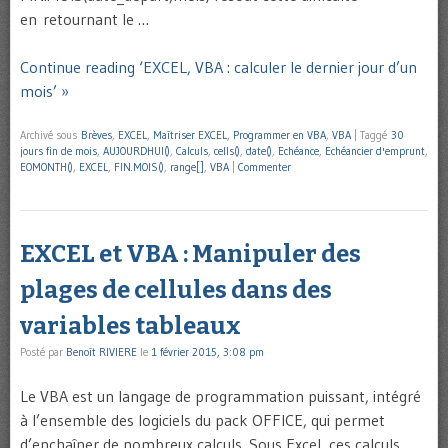
en retournant le …
Continue reading ‘EXCEL, VBA : calculer le dernier jour d’un
mois’ »
Archivé sous
Brèves
,
EXCEL
,
Maîtriser EXCEL
,
Programmer en VBA
,
VBA
|
Taggé
30
jours fin de mois
,
AUJOURDHUI()
,
Calculs
,
cells()
,
date()
,
Echéance
,
Echéancier d'emprunt
,
EOMONTH()
,
EXCEL
,
FIN.MOIS()
,
range[]
,
VBA
|
Commenter
EXCEL et VBA : Manipuler des
plages de cellules dans des
variables tableaux
Posté par
Benoît RIVIERE
le
1 février 2015, 3:08 pm
Le VBA est un langage de programmation puissant, intégré
à l’ensemble des logiciels du pack OFFICE, qui permet
d’enchaîner de nombreux calculs. Sous Excel, ces calculs