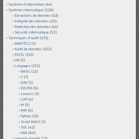
Système d'information
(44)
Système informatique
(128)
Extractions de données
(43)
Intégrité des données
(20)
Protection des données
(44)
Sécurité informatique
(52)
Techniques d'audit
(271)
ANA-FEC2
(3)
Audit de données
(102)
EXCEL
(113)
IXP
(5)
Langages
(155)
BASIC
(21)
C
(7)
DAX
(1)
DELPHI
(8)
Lazarus
(1)
LIXP
(4)
M
(5)
PHP
(6)
Python
(13)
Script Batch
(1)
SQL
(42)
VBA
(80)
Logiciels d'audit
(23)