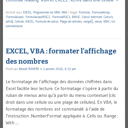
Archivé sous
EXCEL
,
Programmer en VBA
,
VBA
|
Taggé
.Formula
,
.FormulaArray
,
.FormulaLocal
,
.FormulaLocalR1C1
,
.FormulaR1C1
,
BASIC
,
Calcul matriciel
,
Calculs
,
cells()
,
Cellule
,
EXCEL
,
Formule de calcul
,
Plage de cellules
,
range[]
,
value
,
VBA
|
Un
commentaire
EXCEL, VBA : formater l’affichage
des nombres
Posté par
Benoît RIVIERE
le
1 janvier 2016, 6:13 pm
Le formatage de l’affichage des données chiffrées dans
Excel facilite leur lecture. Ce formatage s’opère à partir du
ruban de menus ainsi qu’à partir du menu contextuel (clic
droit dans une cellule ou une plage de cellules). En VBA, le
formatage des nombres est commandé à l’aide de
l’instruction .NumberFormat appliquée à .Cells ou .Range :
With …