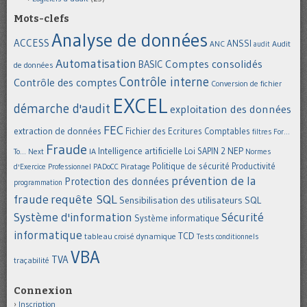
Mots-clefs
Analyse de données
ACCESS
ANSSI
Audit
ANC
audit
Automatisation
Comptes consolidés
BASIC
de données
Contrôle interne
Contrôle des comptes
Conversion de fichier
EXCEL
démarche d'audit
exploitation des données
FEC
extraction de données
Fichier des Ecritures Comptables
filtres
For...
Fraude
Intelligence artificielle
NEP
IA
Loi SAPIN 2
To... Next
Normes
Politique de sécurité
Piratage
Productivité
d'Exercice Professionnel
PADoCC
prévention de la
Protection des données
programmation
requête SQL
fraude
Sensibilisation des utilisateurs
SQL
Système d'information
Sécurité
Système informatique
informatique
TCD
tableau croisé dynamique
Tests conditionnels
VBA
TVA
traçabilité
Connexion
Inscription