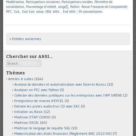
Modélisation
,
Participations circulaires
,
Participations croisées
,
Périmètre de
consolidation
,
Pourcentage d'intérêt
,
range[]
,
ReDim
,
Revue Française de Comptabilité
,
RFC
,
Sub... End Sub
,
value
,
VBA
,
With… End With
|
39 commentaires
« Entrées anciennes
Post navigation
Chercher sur A&SI…
Search
Thèmes
Articles à suites
(164)
Analyse de données et automatisation avec Excel et Access
(13)
Analyser un FEC avec Python
(3)
Collecter des données juridiques sur les entreprises avec l'API SIRENE
(2)
Enregistreur de macros d'EXCEL
(3)
Extraire les pistes audio d'un CD avec EAC
(3)
Initiation au Basic
(12)
Maîtriser ETAFI CONSO
(3)
Maîtriser EXCEL
(65)
Maîtriser le langage de requête SQL
(13)
Modernisation des états financiers (Règlement ANC 2022-06)
(7)