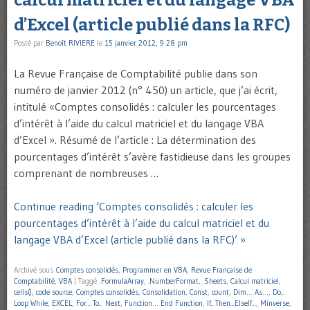
calcul matriciel et du langage VBA
d’Excel (article publié dans la RFC)
Posté par
Benoît RIVIERE
le
15 janvier 2012, 9:28 pm
La Revue Française de Comptabilité publie dans son
numéro de janvier 2012 (n° 450) un article, que j’ai écrit,
intitulé «Comptes consolidés : calculer les pourcentages
d’intérêt à l’aide du calcul matriciel et du langage VBA
d’Excel ». Résumé de l’article : La détermination des
pourcentages d’intérêt s’avère fastidieuse dans les groupes
comprenant de nombreuses …
Continue reading ‘Comptes consolidés : calculer les
pourcentages d’intérêt à l’aide du calcul matriciel et du
langage VBA d’Excel (article publié dans la RFC)’ »
Archivé sous
Comptes consolidés
,
Programmer en VBA
,
Revue Française de
Comptabilité
,
VBA
|
Taggé
.FormulaArray
,
.NumberFormat
,
.Sheets
,
Calcul matriciel
,
cells()
,
code source
,
Comptes consolidés
,
Consolidation
,
Const
,
count
,
Dim… As…
,
Do...
Loop While
,
EXCEL
,
For... To... Next
,
Function… End Function
,
If...Then...ElseIf...
,
Minverse
,