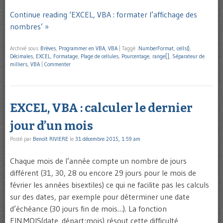
Continue reading ‘EXCEL, VBA : formater l’affichage des
nombres’ »
Archivé sous
Brèves
,
Programmer en VBA
,
VBA
|
Taggé
.NumberFormat
,
cells()
,
Décimales
,
EXCEL
,
Formatage
,
Plage de cellules
,
Pourcentage
,
range[]
,
Séparateur de
milliers
,
VBA
|
Commenter
EXCEL, VBA : calculer le dernier
jour d’un mois
Posté par
Benoît RIVIERE
le
31 décembre 2015, 1:59 am
Chaque mois de l’année compte un nombre de jours
différent (31, 30, 28 ou encore 29 jours pour le mois de
février les années bisextiles) ce qui ne facilite pas les calculs
sur des dates, par exemple pour déterminer une date
d’échéance (30 jours fin de mois…). La fonction
FIN.MOIS(date_départ;mois) résout cette difficulté