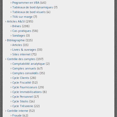
Programmer en VBA
(46)
Tableaux de bord dynamiques
(7)
Tableaux de bord visuels
(4)
TVA sur marge
(7)
Articles A&SI
(295)
Brèves
(238)
Cas pratiques
(58)
Sondages
(3)
Bibliographie
(115)
Articles
(15)
Livres & ouvrages
(33)
Sites internet
(71)
Contrôle des comptes
(197)
Comptabilité analytique
(2)
Comptes annuels
(47)
Comptes consolidés
(35)
Cycle Clients
(28)
Cycle Fiscalité
(52)
Cycle Fournisseurs
(29)
Cycle Immobilisations
(8)
Cycle Personnel
(17)
Cycle Stocks
(14)
Cycle Trésorerie
(22)
Contrôle interne
(52)
Fraude
(42)