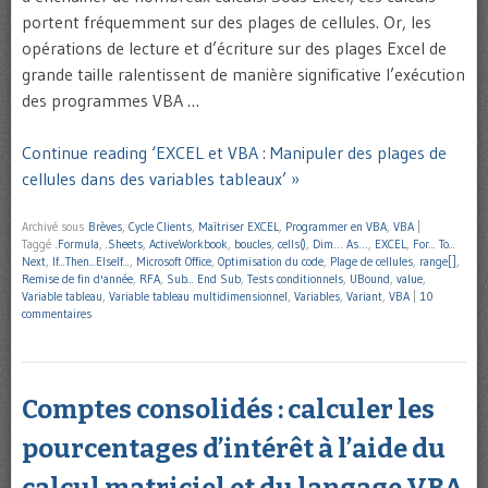
portent fréquemment sur des plages de cellules. Or, les
opérations de lecture et d’écriture sur des plages Excel de
grande taille ralentissent de manière significative l’exécution
des programmes VBA …
Continue reading ‘EXCEL et VBA : Manipuler des plages de
cellules dans des variables tableaux’ »
Archivé sous
Brèves
,
Cycle Clients
,
Maîtriser EXCEL
,
Programmer en VBA
,
VBA
|
Taggé
.Formula
,
.Sheets
,
ActiveWorkbook
,
boucles
,
cells()
,
Dim… As…
,
EXCEL
,
For... To...
Next
,
If...Then...ElseIf...
,
Microsoft Office
,
Optimisation du code
,
Plage de cellules
,
range[]
,
Remise de fin d'année
,
RFA
,
Sub... End Sub
,
Tests conditionnels
,
UBound
,
value
,
Variable tableau
,
Variable tableau multidimensionnel
,
Variables
,
Variant
,
VBA
|
10
commentaires
Comptes consolidés : calculer les
pourcentages d’intérêt à l’aide du