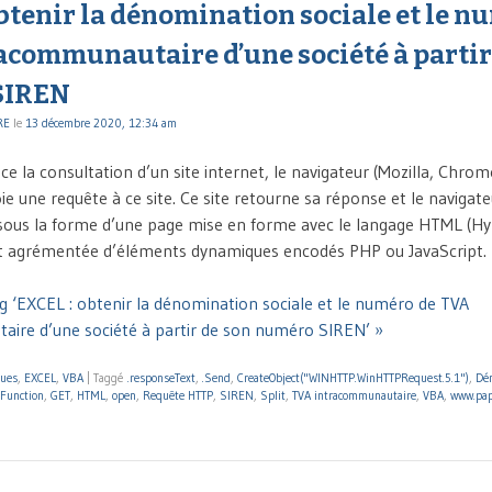
btenir la dénomination sociale et le n
acommunautaire d’une société à partir
SIREN
RE
le
13 décembre 2020, 12:34 am
ce la consultation d’un site internet, le navigateur (Mozilla, Chrom
e une requête à ce site. Ce site retourne sa réponse et le navigateu
sous la forme d’une page mise en forme avec le langage HTML (H
 agrémentée d’éléments dynamiques encodés PHP ou JavaScript. I
g ‘EXCEL : obtenir la dénomination sociale et le numéro de TVA
ire d’une société à partir de son numéro SIREN’ »
ques
,
EXCEL
,
VBA
|
Taggé
.responseText
,
.Send
,
CreateObject("WINHTTP.WinHTTPRequest.5.1")
,
Dén
Function
,
GET
,
HTML
,
open
,
Requête HTTP
,
SIREN
,
Split
,
TVA intracommunautaire
,
VBA
,
www.pap