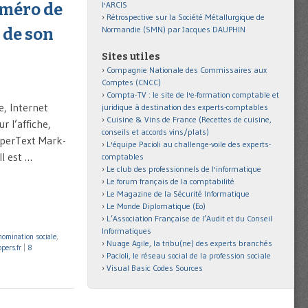
l'ARCIS
uméro de
Rétrospective sur la Société Métallurgique de
Normandie (SMN) par Jacques DAUPHIN
 de son
Sites utiles
Compagnie Nationale des Commissaires aux
Comptes (CNCC)
Compta-TV : le site de l'e-formation comptable et
e, Internet
juridique à destination des experts-comptables
Cuisine & Vins de France (Recettes de cuisine,
r l’affiche,
conseils et accords vins/plats)
yperText Mark-
L'équipe Pacioli au challenge-voile des experts-
l est …
comptables
Le club des professionnels de l'informatique
Le forum français de la comptabilité
Le Magazine de la Sécurité Informatique
Le Monde Diplomatique (Eo)
L’Association Française de l’Audit et du Conseil
Informatiques
omination sociale
,
Nuage Agile, la tribu(ne) des experts branchés
pers.fr
|
8
Pacioli, le réseau social de la profession sociale
Visual Basic Codes Sources