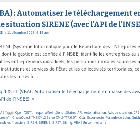
BA) : Automatiser le téléchargement e
de situation SIRENE (avec l’API de l’INS
RE
le
11 décembre 2023, 6:18 am
IRENE (Système Informatique pour le Répertoire des ENtreprises e
dont la gestion est confiée à l’INSEE, identifie les entreprises au 
t les entrepreneurs individuels, les personnes morales soumises a
nstitutions et services de l’État et les collectivités territoriales, c
utes les mises à …
g ‘EXCEL (VBA) : Automatiser le téléchargement en masse des avis 
PI de l’INSEE)’ »
BA
|
Taggé
.Open "GET"
,
.responseText
,
.Send
,
.Status
,
API
,
Automatisation
,
Avis de situation
,
CFE
tream")
,
CreateObject("MSXML2.ServerXMLHTTP.6.0")
,
Cstr
,
Esperluette
,
Formule de Luhn
,
Guich
andales financiers
,
SIREN
,
SIRENE
,
SIRET
,
String
,
VBA
|
Un commentaire