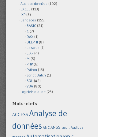
Audit de données
(102)
EXCEL
(113)
IXP
(5)
Langages
(155)
BASIC
(21)
C
(7)
DAX
(1)
DELPHI
(8)
Lazarus
(1)
LIXP
(4)
M
(5)
PHP
(6)
Python
(13)
Script Batch
(1)
SQL
(42)
VBA
(80)
Logiciels d'audit
(23)
Mots-clefs
Analyse de
ACCESS
données
ANSSI
Audit de
ANC
audit
Automatisation
BASIC
données