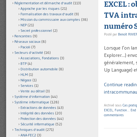
EXCEL : o
Réglementation et démarche d'audit
(113)
Approche par les risques
(21)
TVA intr
Formalisation des travaux d'audit
(9)
Mission du commissaire aux comptes
(38)
numéro 
NEP
(21)
Secret professionnel
(2)
Posté par
Benoît RIVIE
Rencontres
(9)
Réseaux sociaux
(8)
Lorsque l’on lan
Pacioli
(7)
Secteurs d'activité
(16)
Explorer…) envoi
Associations, Fondations
(3)
généralement, 
BTP
(4)
Up Language) et
Distribution automobile
(8)
HLM
(1)
Négoce
(1)
Continue readin
Services
(1)
intracommunauta
Vente au détail
(3)
Système d'information
(44)
Système informatique
(128)
Archivé sous
Cas prati
Extractions de données
(43)
EXCEL
,
Function… End 
Intégrité des données
(20)
commentaires
Protection des données
(44)
Sécurité informatique
(52)
Techniques d'audit
(271)
ANA-FEC2
(3)