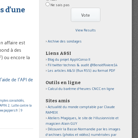
Ne sais pas
s d’une
View Results
Archive des sondages
n affaire est
épond à des
Liens A&SI
F) ou encore la
Blog du projet AppliConso II
Fil twitter technos & audit @BenoitRiviere14
Les articles A&SI (flux RSS) au format PDF
’aide de l’API de
Outils en ligne
Calcul du barème d'heures CNCC en ligne
Sites amis
mptes consolidés
,
SAPIN 2
,
Lutte contre la
Actualité du monde comptable par Claude
w.pappers.fr
|
9
RAMEIX
Ateliers Magiques, le site de l'illusionniste et
magicien Alain GUY
Découvrir la Basse-Normandie par les images
d'archives (photos et vidéos) numérisées par