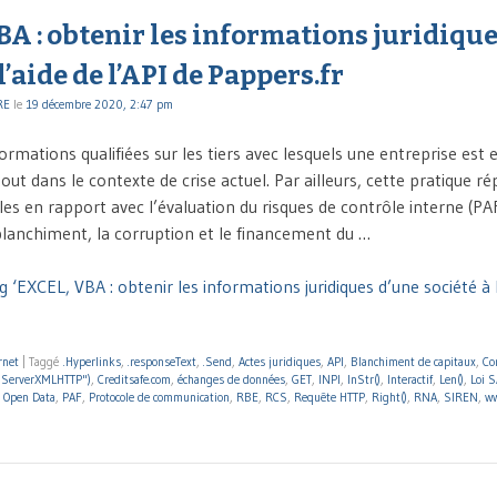
A : obtenir les informations juridique
l’aide de l’API de Pappers.fr
RE
le
19 décembre 2020, 2:47 pm
formations qualifiées sur les tiers avec lesquels une entreprise est e
out dans le contexte de crise actuel. Par ailleurs, cette pratique r
les en rapport avec l’évaluation du risques de contrôle interne (PA
 blanchiment, la corruption et le financement du …
 ‘EXCEL, VBA : obtenir les informations juridiques d’une société à l
rnet
|
Taggé
.Hyperlinks
,
.responseText
,
.Send
,
Actes juridiques
,
API
,
Blanchiment de capitaux
,
Co
.ServerXMLHTTP")
,
Creditsafe.com
,
échanges de données
,
GET
,
INPI
,
InStr()
,
Interactif
,
Len()
,
Loi 
,
Open Data
,
PAF
,
Protocole de communication
,
RBE
,
RCS
,
Requête HTTP
,
Right()
,
RNA
,
SIREN
,
ww