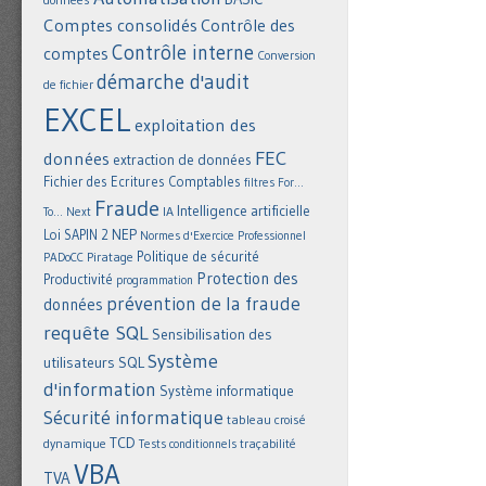
Comptes consolidés
Contrôle des
Contrôle interne
comptes
Conversion
démarche d'audit
de fichier
EXCEL
exploitation des
FEC
données
extraction de données
Fichier des Ecritures Comptables
filtres
For...
Fraude
Intelligence artificielle
IA
To... Next
NEP
Loi SAPIN 2
Normes d'Exercice Professionnel
Politique de sécurité
Piratage
PADoCC
Protection des
Productivité
programmation
prévention de la fraude
données
requête SQL
Sensibilisation des
Système
utilisateurs
SQL
d'information
Système informatique
Sécurité informatique
tableau croisé
TCD
dynamique
Tests conditionnels
traçabilité
VBA
TVA