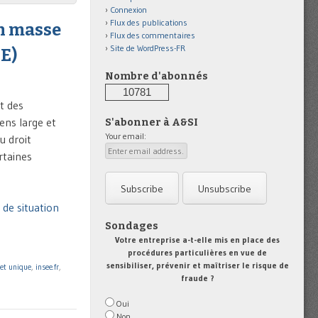
Connexion
Flux des publications
n masse
Flux des commentaires
Site de WordPress-FR
EE)
Nombre d'abonnés
10781
t des
sens large et
S'abonner à A&SI
Your email:
u droit
ertaines
de situation
Sondages
Votre entreprise a-t-elle mis en place des
procédures particulières en vue de
,
sensibiliser, prévenir et maîtriser le risque de
et unique
,
insee.fr
,
fraude ?
Oui
Non