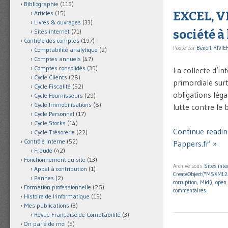
Bibliographie
(115)
EXCEL, VB
Articles
(15)
Livres & ouvrages
(33)
société à 
Sites internet
(71)
Contrôle des comptes
(197)
Posté par
Benoît RIVIE
Comptabilité analytique
(2)
Comptes annuels
(47)
Comptes consolidés
(35)
La collecte d’in
Cycle Clients
(28)
primordiale surt
Cycle Fiscalité
(52)
obligations léga
Cycle Fournisseurs
(29)
Cycle Immobilisations
(8)
lutte contre le
Cycle Personnel
(17)
Cycle Stocks
(14)
Continue reading
Cycle Trésorerie
(22)
Contrôle interne
(52)
Pappers.fr’ »
Fraude
(42)
Fonctionnement du site
(13)
Archivé sous
Sites inte
Appel à contribution
(1)
CreateObject("MSXML2
Pannes
(2)
corruption
,
Mid()
,
open
Formation professionnelle
(26)
commentaires
Histoire de l'informatique
(15)
Mes publications
(3)
Revue Française de Comptabilité
(3)
On parle de moi
(5)