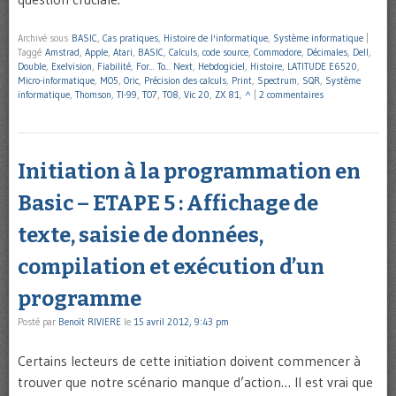
Archivé sous
BASIC
,
Cas pratiques
,
Histoire de l'informatique
,
Système informatique
|
Taggé
Amstrad
,
Apple
,
Atari
,
BASIC
,
Calculs
,
code source
,
Commodore
,
Décimales
,
Dell
,
Double
,
Exelvision
,
Fiabilité
,
For... To... Next
,
Hebdogiciel
,
Histoire
,
LATITUDE E6520
,
Micro-informatique
,
MO5
,
Oric
,
Précision des calculs
,
Print
,
Spectrum
,
SQR
,
Système
informatique
,
Thomson
,
TI-99
,
TO7
,
TO8
,
Vic 20
,
ZX 81
,
^
|
2 commentaires
Initiation à la programmation en
Basic – ETAPE 5 : Affichage de
texte, saisie de données,
compilation et exécution d’un
programme
Posté par
Benoît RIVIERE
le
15 avril 2012, 9:43 pm
Certains lecteurs de cette initiation doivent commencer à
trouver que notre scénario manque d’action… Il est vrai que