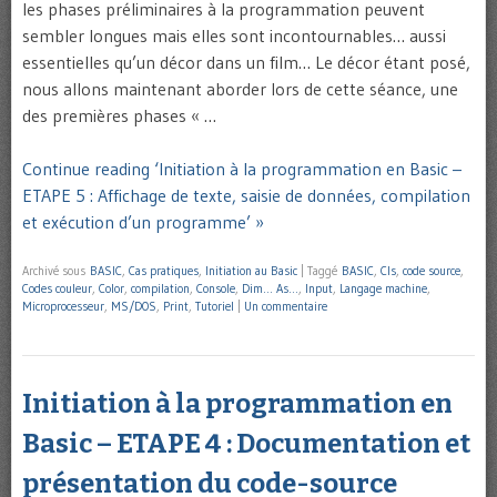
les phases préliminaires à la programmation peuvent
sembler longues mais elles sont incontournables… aussi
essentielles qu’un décor dans un film… Le décor étant posé,
nous allons maintenant aborder lors de cette séance, une
des premières phases « …
Continue reading ‘Initiation à la programmation en Basic –
ETAPE 5 : Affichage de texte, saisie de données, compilation
et exécution d’un programme’ »
Archivé sous
BASIC
,
Cas pratiques
,
Initiation au Basic
|
Taggé
BASIC
,
Cls
,
code source
,
Codes couleur
,
Color
,
compilation
,
Console
,
Dim… As…
,
Input
,
Langage machine
,
Microprocesseur
,
MS/DOS
,
Print
,
Tutoriel
|
Un commentaire
Initiation à la programmation en
Basic – ETAPE 4 : Documentation et
présentation du code-source