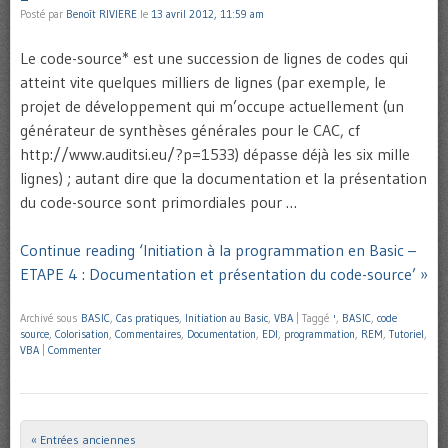
Posté par
Benoît RIVIERE
le
13 avril 2012, 11:59 am
Le code-source* est une succession de lignes de codes qui
atteint vite quelques milliers de lignes (par exemple, le
projet de développement qui m’occupe actuellement (un
générateur de synthèses générales pour le CAC, cf
http://www.auditsi.eu/?p=1533) dépasse déjà les six mille
lignes) ; autant dire que la documentation et la présentation
du code-source sont primordiales pour …
Continue reading ‘Initiation à la programmation en Basic –
ETAPE 4 : Documentation et présentation du code-source’ »
Archivé sous
BASIC
,
Cas pratiques
,
Initiation au Basic
,
VBA
|
Taggé
'
,
BASIC
,
code
source
,
Colorisation
,
Commentaires
,
Documentation
,
EDI
,
programmation
,
REM
,
Tutoriel
,
VBA
|
Commenter
« Entrées anciennes
Post navigation