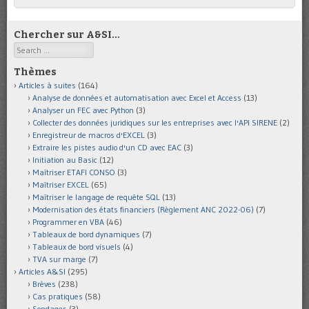
Chercher sur A&SI…
Search
Thèmes
Articles à suites
(164)
Analyse de données et automatisation avec Excel et Access
(13)
Analyser un FEC avec Python
(3)
Collecter des données juridiques sur les entreprises avec l'API SIRENE
(2)
Enregistreur de macros d'EXCEL
(3)
Extraire les pistes audio d'un CD avec EAC
(3)
Initiation au Basic
(12)
Maîtriser ETAFI CONSO
(3)
Maîtriser EXCEL
(65)
Maîtriser le langage de requête SQL
(13)
Modernisation des états financiers (Règlement ANC 2022-06)
(7)
Programmer en VBA
(46)
Tableaux de bord dynamiques
(7)
Tableaux de bord visuels
(4)
TVA sur marge
(7)
Articles A&SI
(295)
Brèves
(238)
Cas pratiques
(58)
Sondages
(3)