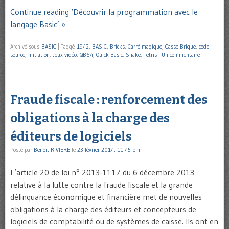
Continue reading ‘Découvrir la programmation avec le
langage Basic’ »
Archivé sous
BASIC
|
Taggé
1942
,
BASIC
,
Bricks
,
Carré magique
,
Casse Brique
,
code
source
,
Initiation
,
Jeux vidéo
,
QB64
,
Quick Basic
,
Snake
,
Tetris
|
Un commentaire
Fraude fiscale : renforcement des
obligations à la charge des
éditeurs de logiciels
Posté par
Benoît RIVIERE
le
23 février 2014, 11:45 pm
L’article 20 de loi n° 2013-1117 du 6 décembre 2013
relative à la lutte contre la fraude fiscale et la grande
délinquance économique et financière met de nouvelles
obligations à la charge des éditeurs et concepteurs de
logiciels de comptabilité ou de systèmes de caisse. Ils ont en