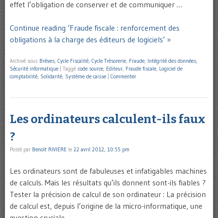
effet l’obligation de conserver et de communiquer …
Continue reading ‘Fraude fiscale : renforcement des
obligations à la charge des éditeurs de logiciels’ »
Archivé sous
Brèves
,
Cycle Fiscalité
,
Cycle Trésorerie
,
Fraude
,
Intégrité des données
,
Sécurité informatique
|
Taggé
code source
,
Editeur
,
Fraude fiscale
,
Logiciel de
comptabilité
,
Solidarité
,
Système de caisse
|
Commenter
Les ordinateurs calculent-ils faux
?
Posté par
Benoît RIVIERE
le
22 avril 2012, 10:55 pm
Les ordinateurs sont de fabuleuses et infatigables machines
de calculs. Mais les résultats qu’ils donnent sont-ils fiables ?
Tester la précision de calcul de son ordinateur : La précision
de calcul est, depuis l’origine de la micro-informatique, une
question cruciale.