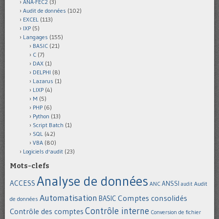
ANA-FEC2
(3)
Audit de données
(102)
EXCEL
(113)
IXP
(5)
Langages
(155)
BASIC
(21)
C
(7)
DAX
(1)
DELPHI
(8)
Lazarus
(1)
LIXP
(4)
M
(5)
PHP
(6)
Python
(13)
Script Batch
(1)
SQL
(42)
VBA
(80)
Logiciels d'audit
(23)
Mots-clefs
Analyse de données
ACCESS
ANSSI
Audit
ANC
audit
Automatisation
Comptes consolidés
BASIC
de données
Contrôle interne
Contrôle des comptes
Conversion de fichier