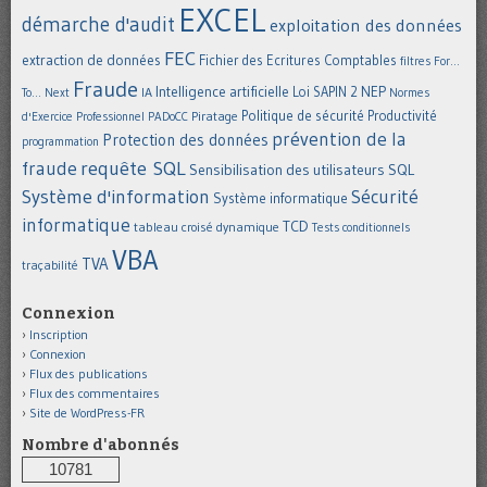
EXCEL
démarche d'audit
exploitation des données
FEC
extraction de données
Fichier des Ecritures Comptables
filtres
For...
Fraude
Intelligence artificielle
NEP
IA
Loi SAPIN 2
To... Next
Normes
Politique de sécurité
Piratage
Productivité
d'Exercice Professionnel
PADoCC
prévention de la
Protection des données
programmation
requête SQL
fraude
Sensibilisation des utilisateurs
SQL
Système d'information
Sécurité
Système informatique
informatique
TCD
tableau croisé dynamique
Tests conditionnels
VBA
TVA
traçabilité
Connexion
Inscription
Connexion
Flux des publications
Flux des commentaires
Site de WordPress-FR
Nombre d'abonnés
10781