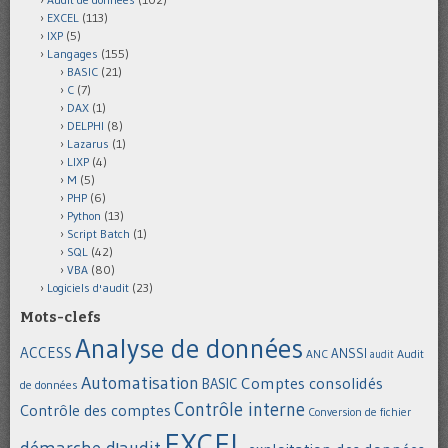
EXCEL
(113)
IXP
(5)
Langages
(155)
BASIC
(21)
C
(7)
DAX
(1)
DELPHI
(8)
Lazarus
(1)
LIXP
(4)
M
(5)
PHP
(6)
Python
(13)
Script Batch
(1)
SQL
(42)
VBA
(80)
Logiciels d'audit
(23)
Mots-clefs
Analyse de données
ACCESS
ANSSI
Audit
ANC
audit
Automatisation
Comptes consolidés
BASIC
de données
Contrôle interne
Contrôle des comptes
Conversion de fichier
EXCEL