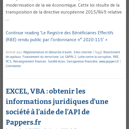
modernisation de la vie économique. Cette loi résulte de la
transposition de la directive européenne 2015/849 relative
…
Continue reading ‘Le Registre des Bénéficiaires Effectifs
(RBE) rendu public par l’ordonnance n° 2020-115’ »
Archivé sous
Réglementation et démarche d'audit
,
Sites internet
|
Taggé
Blanchiment
de capitaux
,
Financement du terrorisme
,
Loi SAPIN 2
,
Lutte contre la corruption
,
RBE
,
RCS
,
Renseignement financier
,
Société écran
,
transparence financière
,
www.pappers.fr
|
Commenter
EXCEL, VBA : obtenir les
informations juridiques d’une
société à l’aide de l’API de
Pappers.fr