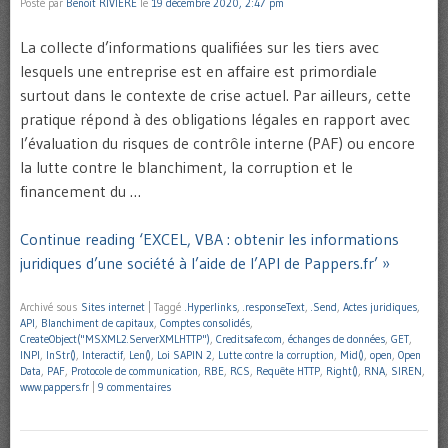
Posté par
Benoît RIVIERE
le
19 décembre 2020, 2:47 pm
La collecte d’informations qualifiées sur les tiers avec
lesquels une entreprise est en affaire est primordiale
surtout dans le contexte de crise actuel. Par ailleurs, cette
pratique répond à des obligations légales en rapport avec
l’évaluation du risques de contrôle interne (PAF) ou encore
la lutte contre le blanchiment, la corruption et le
financement du …
Continue reading ‘EXCEL, VBA : obtenir les informations
juridiques d’une société à l’aide de l’API de Pappers.fr’ »
Archivé sous
Sites internet
|
Taggé
.Hyperlinks
,
.responseText
,
.Send
,
Actes juridiques
,
API
,
Blanchiment de capitaux
,
Comptes consolidés
,
CreateObject("MSXML2.ServerXMLHTTP")
,
Creditsafe.com
,
échanges de données
,
GET
,
INPI
,
InStr()
,
Interactif
,
Len()
,
Loi SAPIN 2
,
Lutte contre la corruption
,
Mid()
,
open
,
Open
Data
,
PAF
,
Protocole de communication
,
RBE
,
RCS
,
Requête HTTP
,
Right()
,
RNA
,
SIREN
,
www.pappers.fr
|
9 commentaires