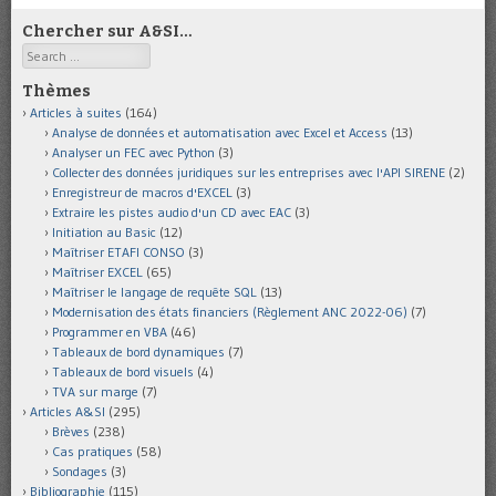
Chercher sur A&SI…
Search
Thèmes
Articles à suites
(164)
Analyse de données et automatisation avec Excel et Access
(13)
Analyser un FEC avec Python
(3)
Collecter des données juridiques sur les entreprises avec l'API SIRENE
(2)
Enregistreur de macros d'EXCEL
(3)
Extraire les pistes audio d'un CD avec EAC
(3)
Initiation au Basic
(12)
Maîtriser ETAFI CONSO
(3)
Maîtriser EXCEL
(65)
Maîtriser le langage de requête SQL
(13)
Modernisation des états financiers (Règlement ANC 2022-06)
(7)
Programmer en VBA
(46)
Tableaux de bord dynamiques
(7)
Tableaux de bord visuels
(4)
TVA sur marge
(7)
Articles A&SI
(295)
Brèves
(238)
Cas pratiques
(58)
Sondages
(3)
Bibliographie
(115)