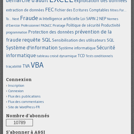
démarche d'audit
exploitation des données
FEC
extraction de données
Fichier des Ecritures Comptables
filtres
For...
Fraude
Intelligence artificielle
NEP
IA
Loi SAPIN 2
To... Next
Normes
Politique de sécurité
Piratage
Productivité
d'Exercice Professionnel
PADoCC
prévention de la
Protection des données
programmation
requête SQL
fraude
Sensibilisation des utilisateurs
SQL
Système d'information
Sécurité
Système informatique
informatique
TCD
tableau croisé dynamique
Tests conditionnels
VBA
TVA
traçabilité
Connexion
Inscription
Connexion
Flux des publications
Flux des commentaires
Site de WordPress-FR
Nombre d'abonnés
10789
S'abonner à A&SI