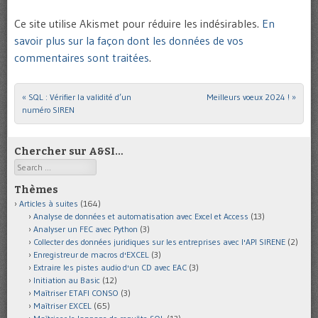
Ce site utilise Akismet pour réduire les indésirables.
En
savoir plus sur la façon dont les données de vos
commentaires sont traitées
.
«
SQL : Vérifier la validité d’un
Meilleurs voeux 2024 !
»
Post navigation
numéro SIREN
Chercher sur A&SI…
Search
Thèmes
Articles à suites
(164)
Analyse de données et automatisation avec Excel et Access
(13)
Analyser un FEC avec Python
(3)
Collecter des données juridiques sur les entreprises avec l'API SIRENE
(2)
Enregistreur de macros d'EXCEL
(3)
Extraire les pistes audio d'un CD avec EAC
(3)
Initiation au Basic
(12)
Maîtriser ETAFI CONSO
(3)
Maîtriser EXCEL
(65)