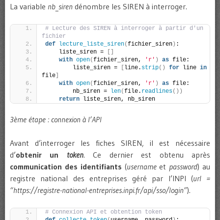
La variable
nb_siren
dénombre les SIREN à interroger.
# Lecture des SIREN à interroger à partir d'un 
fichier
def
lecture_liste_siren
(
fichier_siren
)
:
    liste_siren = 
[]
with
open
(
fichier_siren, 
'r'
)
as
 file:
        liste_siren = 
[
line.
strip
()
for
 line 
in
file
]
with
open
(
fichier_siren, 
'r'
)
as
 file:
        nb_siren = 
len
(
file.
readlines
())
return
 liste_siren, nb_siren
3ème étape : connexion à l’API
Avant d’interroger les fiches SIREN, il est nécessaire
d’
obtenir un
token
. Ce dernier est obtenu après
communication des identifiants
(
username
et
password
) au
registre national des entreprises géré par l’INPI (
url =
“https://registre-national-entreprises.inpi.fr/api/sso/login”
).
# Connexion API et obtention token