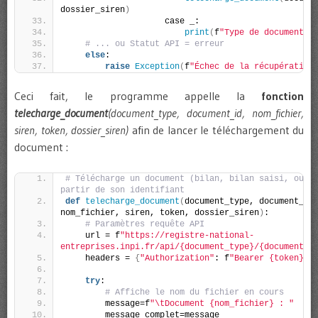
dossier_siren
)
                    case _:
print
(
f
"Type de document n
# ... ou Statut API = erreur
else
:
raise
Exception
(
f
"Échec de la récupération
Ceci fait, le programme appelle la
fonction
telecharge_document
(document_type, document_id, nom_fichier,
siren, token, dossier_siren)
afin de lancer le téléchargement du
document :
# Télécharge un document (bilan, bilan saisi, ou ac
partir de son identifiant
def
telecharge_document
(
document_type, document_id,
nom_fichier, siren, token, dossier_siren
)
:
# Paramètres requête API
    url = f
"https://registre-national-
entreprises.inpi.fr/api/{document_type}/{document_i
    headers = 
{
"Authorization"
: f
"Bearer {token}"
}
try
:
# Affiche le nom du fichier en cours
        message=f
"\tDocument {nom_fichier} : "
        message_complet=message