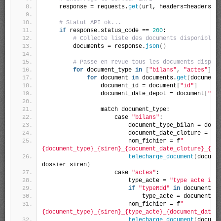
    response = requests.
get
(
url, headers=headers
)
# Statut API ok...
if
 response.status_code == 
200
:
# Collecte liste des documents disponibles
        documents = response.
json
()
# Passe en revue tous les documents dispon
for
 document_type 
in
[
"bilans"
, 
"actes"
]
:
for
 document 
in
 documents.
get
(
document
                document_id = document
[
"id"
]
                document_date_depot = document
[
"da
                match document_type:
                    case 
"bilans"
:
                        document_type_bilan = docu
                        document_date_cloture = do
                        nom_fichier = f
"
{document_type}_{siren}_{document_date_cloture}_{do
telecharge_document
(
docume
dossier_siren
)
                    case 
"actes"
:
                        type_acte = 
"type acte inc
if
"typeRdd"
in
 document 
a
                            type_acte = document
[
"
                        nom_fichier = f
"
{document_type}_{siren}_{type_acte}_{document_date_
telecharge_document
(
docume