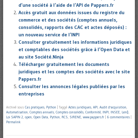
d’une société à l’aide de l’API de Pappers.fr
Accès gratuit aux données issues du registre du
commerce et des sociétés (comptes annuels,
consolidés, rapports des CAC et actes déposés) :
un nouveau service de l’INPI
Consulter gratuitement les informations juridiques
et comptables des sociétés grâce à l’Open Data et
au site Société.Ninja
Télécharger gratuitement les documents
juridiques et les comptes des sociétés avec le site
Pappers.fr
Consulter les annonces légales publiées par les
entreprises
Archivé sous
Cas pratiques
,
Python
|
Taggé
Actes juridiques
,
API
,
Audit d'acquisition
,
Automatisation
,
Comptes annuels
,
Comptes consolidés
,
Conformité
,
INPI
,
INSEE
,
Len()
,
Loi SAPIN 2
,
open
,
Open Data
,
Python
,
RCS
,
SIRENE
,
www.pappers.fr
|
6 commentaires
|
Permalink