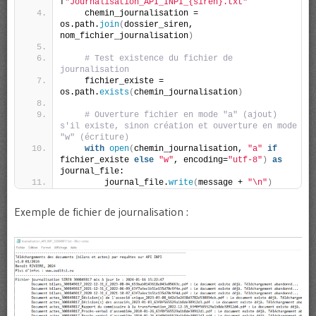
f
"Journalisation_API_INPI_{siren}.txt"
    chemin_journalisation = 
os.path.
join
(
dossier_siren, 
nom_fichier_journalisation
)
# Test existence du fichier de 
journalisation
    fichier_existe = 
os.path.
exists
(
chemin_journalisation
)
# Ouverture fichier en mode "a" (ajout) 
s'il existe, sinon création et ouverture en mode 
"w" (écriture)
with
open
(
chemin_journalisation, 
"a"
if
fichier_existe 
else
"w"
, encoding=
"utf-8"
)
as
journal_file:
        journal_file.
write
(
message + 
"\n"
)
Exemple de fichier de journalisation :