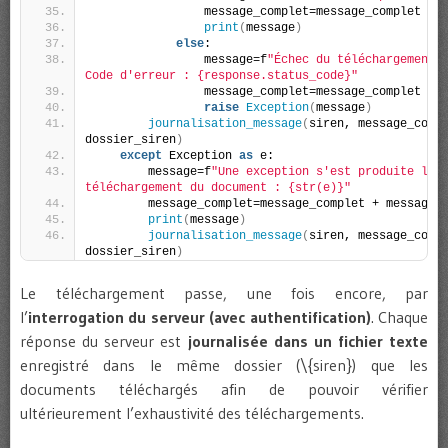
                message_complet=message_complet + 
print
(
message
)
else
:
                message=f
"Échec du téléchargement d
Code d'erreur : {response.status_code}"
                message_complet=message_complet + 
raise
Exception
(
message
)
journalisation_message
(
siren, message_compl
dossier_siren
)
except
 Exception 
as
 e:
        message=f
"Une exception s'est produite lors
téléchargement du document : {str(e)}"
        message_complet=message_complet + message
print
(
message
)
journalisation_message
(
siren, message_compl
dossier_siren
)
Le téléchargement passe, une fois encore, par
l’
interrogation du serveur (avec authentification)
. Chaque
réponse du serveur est
journalisée dans un fichier texte
enregistré dans le même dossier (\{siren}) que les
documents téléchargés afin de pouvoir vérifier
ultérieurement l’exhaustivité des téléchargements.