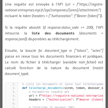
Une requête est envoyée à l’API (
url = f”https://registre-
national-entreprises.inpi.fr/api/companies/{siren}/attachments”
)
incluant le
token
(
headers = {“Authorization”: f”Bearer {token}”}
).
Si la requête aboutit (
if response.status_code == 200
), l’API
retourne la
liste des documents
(
documents =
response.json()
) disponibles au téléchargement.
Ensuite, la boucle
for document_type in [“bilans”, “actes”]
passe en revue tous les documents financiers et juridiques.
Le nom du fichier à télécharger (variable
nom_fichier
) est
calculé fonction de la nature du document (
match
document_type
).
# Liste les documents et lance leur téléchargement
def
telecharge_documents
(
siren, token, dossier_sir
# Paramètres requête API
    url = f
"https://registre-national-entreprises.
    headers = 
{
"Authorization"
: f
"Bearer {token}"
}
# Interroge le serveur INPI