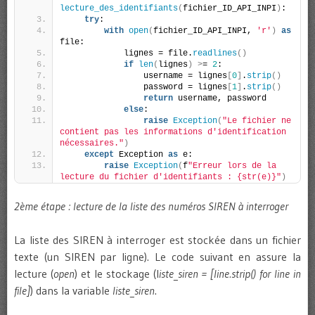
lecture_des_identifiants
(
fichier_ID_API_INPI
)
:
try
:
with
open
(
fichier_ID_API_INPI, 
'r'
)
as
file:
            lignes = file.
readlines
()
if
len
(
lignes
)
>
= 
2
:
                username = lignes
[
0
]
.
strip
()
                password = lignes
[
1
]
.
strip
()
return
 username, password
else
:
raise
Exception
(
"Le fichier ne 
contient pas les informations d'identification 
nécessaires."
)
except
 Exception 
as
 e:
raise
Exception
(
f
"Erreur lors de la 
lecture du fichier d'identifiants : {str(e)}"
)
2ème étape : lecture de la liste des numéros SIREN à interroger
La liste des SIREN à interroger est stockée dans un fichier
texte (un SIREN par ligne). Le code suivant en assure la
lecture (
open
) et le stockage (l
iste_siren = [line.strip() for line in
file]
) dans la variable
liste_siren
.