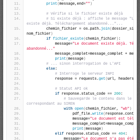
print
(
message,end=
""
)
# Vérifie si le fichier existe déjà
# Si existe déjà : affiche le message "Le d
existe déjà. Téléchargement abandonné..."...
        chemin_fichier = os.path.
join
(
dossier_siren
nom_fichier
)
if
fichier_existe
(
chemin_fichier
)
:
            message=
"Le document existe déjà. Téléc
abandonné..."
            message_complet=message_complet + mess
print
(
message
)
# ... sinon interrogation de L'API
else
:
# Interroge le serveur INPI
            response = requests.
get
(
url, headers=h
# Statut API ok
if
 response.status_code == 
200
:
# Sauvegarde le contenu dans le dos
correspondant au SIREN
with
open
(
chemin_fichier, 
"wb"
)
as
                    pdf_file.
write
(
response.conten
                    message=
"Le document est téléc
                    message_complet=message_comple
print
(
message
)
elif
 response.status_code == 
404
:
                message=
"Le document n'a pas été t