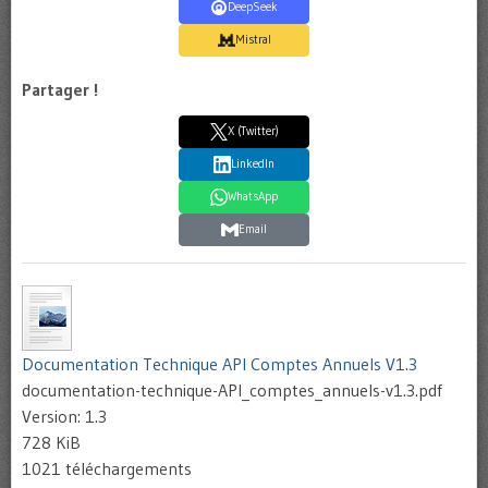
DeepSeek
Mistral
Partager !
X (Twitter)
LinkedIn
WhatsApp
Email
Documentation Technique API Comptes Annuels V1.3
documentation-technique-API_comptes_annuels-v1.3.pdf
Version: 1.3
728 KiB
1021 téléchargements