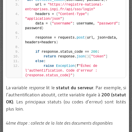
def
collecte_token
(
username, password
)
:
    url = 
"https://registre-national-
entreprises.inpi.fr/api/sso/login"
    headers = 
{
"Content-Type"
: 
"application/json"
}
    data = 
{
"username"
: username, 
"password"
: 
password
}
    response = requests.
post
(
url, json=data, 
headers=headers
)
if
 response.status_code == 
200
:
return
 response.
json
()[
"token"
]
else
:
raise
Exception
(
f
"Échec de 
l'authentification. Code d'erreur : 
{response.status_code}"
)
La variable
response
lit le
statut du serveur
. Par exemple, si
l’authentification aboutit, cette variable égale à
200 (statut
OK)
. Les principaux statuts (ou codes d’erreur) sont listés
plus loin.
4ème étape : collecte de la liste des documents disponibles