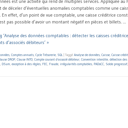
nées est une activité qui rend de multiples services. Appliquée au 
de déceler d’éventuelles anomalies comptables comme une caisse
. En effet, d’un point de vue comptable, une caisse créditrice cons
 n’est pas possible d’avoir un montant négatif en pièces et billets. …
 ‘Analyse des données comptables : détecter les caisses créditrice
s d’associés débiteurs’ »
données
,
Comptes annuels
,
Cycle Trésorerie
,
SQL
|
Taggé
Analyse de données
,
Caisse
,
Caisse crédit
lause DROP
,
Clause INTO
,
Compte courant d'associé débiteur
,
Convention interdite
,
détection des
,
DSum
,
exception à des règles
,
FEC
,
Fraude
,
irrégularités comptables
,
PADoCC
,
Solde progressif