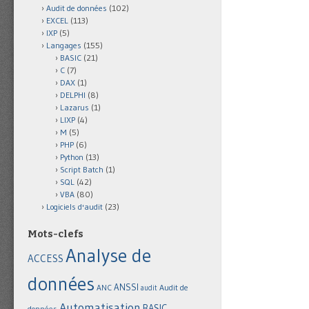
Audit de données
(102)
EXCEL
(113)
IXP
(5)
Langages
(155)
BASIC
(21)
C
(7)
DAX
(1)
DELPHI
(8)
Lazarus
(1)
LIXP
(4)
M
(5)
PHP
(6)
Python
(13)
Script Batch
(1)
SQL
(42)
VBA
(80)
Logiciels d'audit
(23)
Mots-clefs
Analyse de
ACCESS
données
ANSSI
Audit de
ANC
audit
Automatisation
BASIC
données