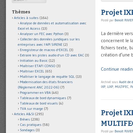
Projet IX
Thèmes
Articles à suites
(164)
Posté par
Benoît RIVIE
Analyse de données et automatisation avec
Excel et Access
(13)
La dernière vers
Analyser un FEC avec Python
(3)
Collecter des données juridiques sur les
concernent le la
entreprises avec l'API SIRENE
(2)
fichiers texte,
Enregistreur de macros d'EXCEL
(3)
création d’une 
Extraire les pistes audio d'un CD avec EAC
(3)
Initiation au Basic
(12)
Maîtriser ETAFI CONSO
(3)
Continue reading
Maîtriser EXCEL
(65)
Maîtriser le langage de requête SQL
(13)
Modernisation des états financiers
Archivé sous
Audit de 
IXP
,
LIXP
,
MULTIFEC
,
P
(Règlement ANC 2022-06)
(7)
Programmer en VBA
(46)
Tableaux de bord dynamiques
(7)
Tableaux de bord visuels
(4)
TVA sur marge
(7)
Projet IX
Articles A&SI
(295)
Brèves
(238)
MULTIFE
Cas pratiques
(58)
Sondages
(3)
Posté par
Benoît RIVIE