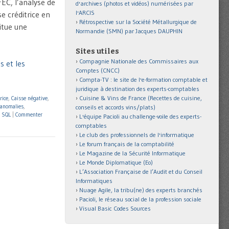
FEC, l’analyse de
d'archives (photos et vidéos) numérisées par
l'ARCIS
 créditrice en
Rétrospective sur la Société Métallurgique de
titue une
Normandie (SMN) par Jacques DAUPHIN
Sites utiles
Compagnie Nationale des Commissaires aux
s et les
Comptes (CNCC)
Compta-TV : le site de l'e-formation comptable et
juridique à destination des experts-comptables
Cuisine & Vins de France (Recettes de cuisine,
rice
,
Caisse négative
,
 anomalies
,
conseils et accords vins/plats)
,
SQL
|
Commenter
L'équipe Pacioli au challenge-voile des experts-
comptables
Le club des professionnels de l'informatique
Le forum français de la comptabilité
Le Magazine de la Sécurité Informatique
Le Monde Diplomatique (Eo)
L’Association Française de l’Audit et du Conseil
Informatiques
Nuage Agile, la tribu(ne) des experts branchés
Pacioli, le réseau social de la profession sociale
Visual Basic Codes Sources