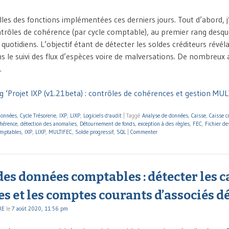
les des fonctions implémentées ces derniers jours. Tout d’abord,
ntrôles de cohérence (par cycle comptable), au premier rang desque
 quotidiens. L’objectif étant de détecter les soldes créditeurs révél
s le suivi des flux d’espèces voire de malversations. De nombreux 
…
g ‘Projet IXP (v1.21beta) : contrôles de cohérences et gestion MUL
données
,
Cycle Trésorerie
,
IXP
,
LIXP
,
Logiciels d'audit
|
Taggé
Analyse de données
,
Caisse
,
Caisse c
ohérence
,
détection des anomalies
,
Détournement de fonds
,
exception à des règles
,
FEC
,
Fichier d
omptables
,
IXP
,
LIXP
,
MULTIFEC
,
Solde progressif
,
SQL
|
Commenter
es données comptables : détecter les c
es et les comptes courants d’associés d
RE
le
7 août 2020, 11:56 pm