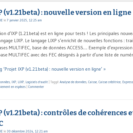
P (v1.21beta) : nouvelle version en ligne
RE
le
7 janvier 2025, 12:25 am
ion d’IXP (1.21beta) est en ligne pour tests ! Les principales nouv
ngage LIXP. Le langage LIXP s’enrichit de nouvelles fonctions : tr
 bases MULTIFEC, base de données ACCESS…. Exemple d’expression 
base MULTIFEC avec des FEC désignés à partir d’une liste de num
 ‘Projet IXP (v1.21beta) : nouvelle version en ligne’ »
données
,
IXP
,
LIXP
,
Logiciels d'audit
|
Taggé
Analyse de données
,
Caisse
,
Caisse créditrice
,
Express
aiement en espèces
|
Commenter
P (v1.21beta) : contrôles de cohérences e
C
RE
le
30 décembre 2024, 12:21 am