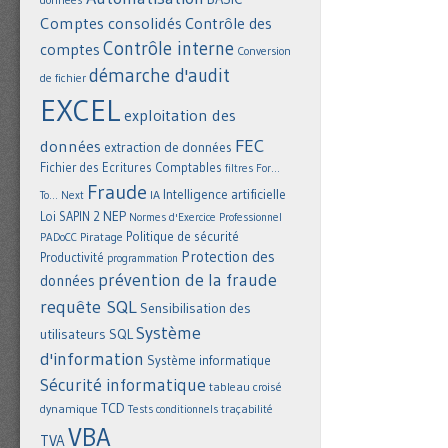
Comptes consolidés
Contrôle des
Contrôle interne
comptes
Conversion
démarche d'audit
de fichier
EXCEL
exploitation des
FEC
données
extraction de données
Fichier des Ecritures Comptables
filtres
For...
Fraude
Intelligence artificielle
IA
To... Next
NEP
Loi SAPIN 2
Normes d'Exercice Professionnel
Politique de sécurité
Piratage
PADoCC
Protection des
Productivité
programmation
prévention de la fraude
données
requête SQL
Sensibilisation des
Système
utilisateurs
SQL
d'information
Système informatique
Sécurité informatique
tableau croisé
TCD
dynamique
Tests conditionnels
traçabilité
VBA
TVA