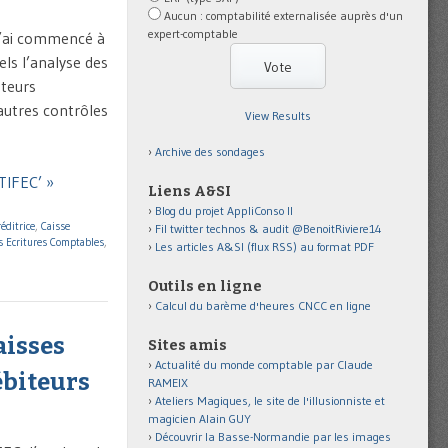
Aucun : comptabilité externalisée auprès d'un
expert-comptable
 j’ai commencé à
ls l’analyse des
ateurs
autres contrôles
View Results
Archive des sondages
TIFEC’ »
Liens A&SI
Blog du projet AppliConso II
réditrice
,
Caisse
Fil twitter technos & audit @BenoitRiviere14
es Ecritures Comptables
,
Les articles A&SI (flux RSS) au format PDF
Outils en ligne
Calcul du barème d'heures CNCC en ligne
aisses
Sites amis
Actualité du monde comptable par Claude
ébiteurs
RAMEIX
Ateliers Magiques, le site de l'illusionniste et
magicien Alain GUY
Découvrir la Basse-Normandie par les images