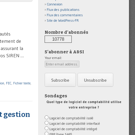
Connexion
Flux des publications
Flux des commentaires
Site de WordPress-FR
Nombre d'abonnés
eautés
10778
aitement de
assurant la
S'abonner à A&SI
éros SIREN …
Your email:
ion
,
FEC
,
Fichier texte
,
Sondages
Quel type de logiciel de comptabilité utilise
votre entreprise ?
t gestion
Logiciel de comptabilité isolé
Logiciel de comptabilité interfacé
Logiciel de comptabilité intégré
ERP (type SAP)