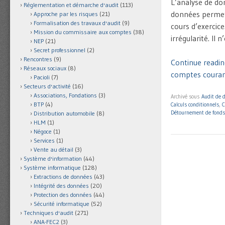
L’analyse de don
Réglementation et démarche d'audit
(113)
données permet 
Approche par les risques
(21)
Formalisation des travaux d'audit
(9)
cours d’exercice
Mission du commissaire aux comptes
(38)
irrégularité. Il
NEP
(21)
Secret professionnel
(2)
Rencontres
(9)
Continue reading
Réseaux sociaux
(8)
comptes courant
Pacioli
(7)
Secteurs d'activité
(16)
Associations, Fondations
(3)
Archivé sous
Audit de 
BTP
(4)
Calculs conditionnels
,
C
Détournement de fonds
Distribution automobile
(8)
HLM
(1)
Négoce
(1)
Services
(1)
Vente au détail
(3)
Système d'information
(44)
Système informatique
(128)
Extractions de données
(43)
Intégrité des données
(20)
Protection des données
(44)
Sécurité informatique
(52)
Techniques d'audit
(271)
ANA-FEC2
(3)