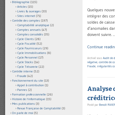
Bibliographie
(115)
Articles
(15)
Quelques nouvel
Livres & ouvrages
(33)
intégrer des co
Sites internet
(71)
Contrôle des comptes
(197)
soldes de caisse
Comptabilité analytique
(2)
d’anomalies dan
Comptes annuels
(47)
doivent suivre. 
Comptes consolidés
(35)
Cycle Clients
(28)
Cycle Fiscalité
(52)
Continue readin
Cycle Fournisseurs
(29)
Cycle Immobilisations
(8)
Cycle Personnel
(17)
Archivé sous
Audit de 
Cycle Stocks
(14)
négative
,
contrôle de c
Fraude
,
irrégularités c
Cycle Trésorerie
(22)
Contrôle interne
(52)
Fraude
(42)
Fonctionnement du site
(13)
Appel à contribution
(1)
Analyse d
Pannes
(2)
Formation professionnelle
(26)
créditric
Histoire de l'informatique
(15)
Mes publications
(3)
Posté par
Benoît RIVIE
Revue Française de Comptabilité
(3)
On parle de moi
(5)