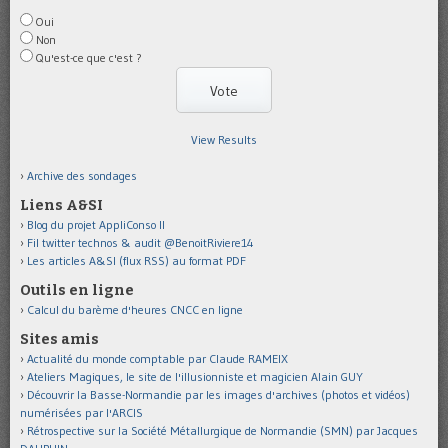
Oui
Non
Qu'est-ce que c'est ?
View Results
Archive des sondages
Liens A&SI
Blog du projet AppliConso II
Fil twitter technos & audit @BenoitRiviere14
Les articles A&SI (flux RSS) au format PDF
Outils en ligne
Calcul du barème d'heures CNCC en ligne
Sites amis
Actualité du monde comptable par Claude RAMEIX
Ateliers Magiques, le site de l'illusionniste et magicien Alain GUY
Découvrir la Basse-Normandie par les images d'archives (photos et vidéos)
numérisées par l'ARCIS
Rétrospective sur la Société Métallurgique de Normandie (SMN) par Jacques