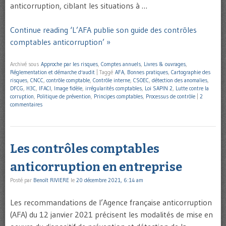
anticorruption, ciblant les situations à …
Continue reading ‘L’AFA publie son guide des contrôles
comptables anticorruption’ »
Archivé sous
Approche par les risques
,
Comptes annuels
,
Livres & ouvrages
,
Réglementation et démarche d'audit
|
Taggé
AFA
,
Bonnes pratiques
,
Cartographie des
risques
,
CNCC
,
contrôle comptable
,
Contrôle interne
,
CSOEC
,
détection des anomalies
,
DFCG
,
H3C
,
IFACI
,
Image fidèle
,
irrégularités comptables
,
Loi SAPIN 2
,
Lutte contre la
corruption
,
Politique de prévention
,
Principes comptables
,
Processus de contrôle
|
2
commentaires
Les contrôles comptables
anticorruption en entreprise
Posté par
Benoît RIVIERE
le
20 décembre 2021, 6:14 am
Les recommandations de l’Agence française anticorruption
(AFA) du 12 janvier 2021 précisent les modalités de mise en