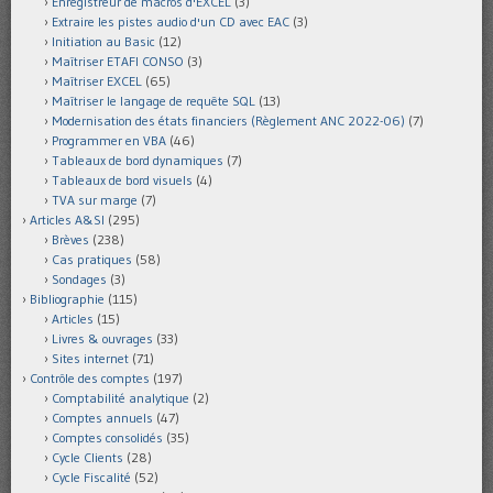
Enregistreur de macros d'EXCEL
(3)
Extraire les pistes audio d'un CD avec EAC
(3)
Initiation au Basic
(12)
Maîtriser ETAFI CONSO
(3)
Maîtriser EXCEL
(65)
Maîtriser le langage de requête SQL
(13)
Modernisation des états financiers (Règlement ANC 2022-06)
(7)
Programmer en VBA
(46)
Tableaux de bord dynamiques
(7)
Tableaux de bord visuels
(4)
TVA sur marge
(7)
Articles A&SI
(295)
Brèves
(238)
Cas pratiques
(58)
Sondages
(3)
Bibliographie
(115)
Articles
(15)
Livres & ouvrages
(33)
Sites internet
(71)
Contrôle des comptes
(197)
Comptabilité analytique
(2)
Comptes annuels
(47)
Comptes consolidés
(35)
Cycle Clients
(28)
Cycle Fiscalité
(52)