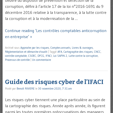
oeuvre du dispositif de prévention et détection de la
corruption, défini à l’article 17 de la loi n°2016-1691 du 9
décembre 2016 relative à la transparence, à la lutte contre
la corruption et à la modernisation de la …
Continue reading ‘Les contrôles comptables anticorruption
en entreprise’ »
Archivé sous
Approche par les risques
,
Comptes annuels
,
Livres & ouvrages
,
Réglementation et démarche d'audit
|
Taggé
AFA
,
Cartographie des risques
,
CNCC
,
contrôle comptable
,
CSOEC
,
DFCG
,
IFACI
,
Loi SAPIN 2
,
Lutte contre la corruption
,
Processus de contrôle
|
Un commentaire
Guide des risques cyber de l’IFACI
Posté par
Benoît RIVIERE
le
30 novembre 2020, 7:31 am
Les risques cyber tiennent une place particulière au sein de
la cartographie des risques. Année après année, ils figurent
parmi les toutes premières préoccupations des managers