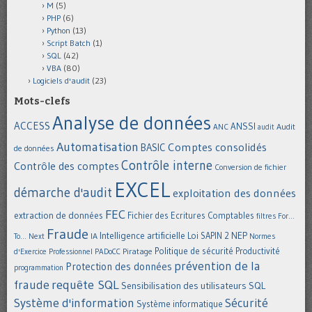
M
(5)
PHP
(6)
Python
(13)
Script Batch
(1)
SQL
(42)
VBA
(80)
Logiciels d'audit
(23)
Mots-clefs
Analyse de données
ACCESS
ANSSI
Audit
ANC
audit
Automatisation
Comptes consolidés
BASIC
de données
Contrôle interne
Contrôle des comptes
Conversion de fichier
EXCEL
démarche d'audit
exploitation des données
FEC
extraction de données
Fichier des Ecritures Comptables
filtres
For...
Fraude
Intelligence artificielle
NEP
IA
Loi SAPIN 2
To... Next
Normes
Politique de sécurité
Piratage
Productivité
d'Exercice Professionnel
PADoCC
prévention de la
Protection des données
programmation
requête SQL
fraude
Sensibilisation des utilisateurs
SQL
Système d'information
Sécurité
Système informatique