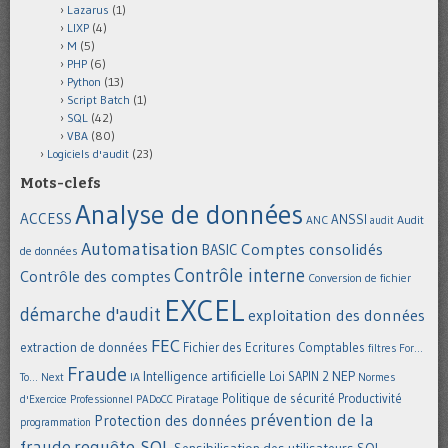
Lazarus
(1)
LIXP
(4)
M
(5)
PHP
(6)
Python
(13)
Script Batch
(1)
SQL
(42)
VBA
(80)
Logiciels d'audit
(23)
Mots-clefs
Analyse de données
ACCESS
ANSSI
Audit
ANC
audit
Automatisation
Comptes consolidés
BASIC
de données
Contrôle interne
Contrôle des comptes
Conversion de fichier
EXCEL
démarche d'audit
exploitation des données
FEC
extraction de données
Fichier des Ecritures Comptables
filtres
For...
Fraude
Intelligence artificielle
NEP
IA
Loi SAPIN 2
To... Next
Normes
Politique de sécurité
Piratage
Productivité
d'Exercice Professionnel
PADoCC
prévention de la
Protection des données
programmation
requête SQL
fraude