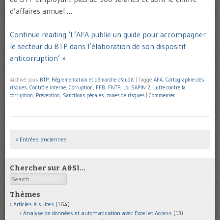
d’affaires annuel …
Continue reading ‘L’AFA publie un guide pour accompagner
le secteur du BTP dans l’élaboration de son dispositif
anticorruption’ »
Archivé sous
BTP
,
Réglementation et démarche d'audit
|
Taggé
AFA
,
Cartographie des
risques
,
Contrôle interne
,
Corruption
,
FFB
,
FNTP
,
Loi SAPIN 2
,
Lutte contre la
corruption
,
Prévention
,
Sanctions pénales
,
zones de risques
|
Commenter
« Entrées anciennes
Post navigation
Chercher sur A&SI…
Search
Thèmes
Articles à suites
(164)
Analyse de données et automatisation avec Excel et Access
(13)