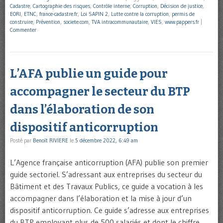
Cadastre
,
Cartographie des risques
,
Contrôle interne
,
Corruption
,
Décision de justice
,
EORI
,
ETNC
,
france-cadastre.fr
,
Loi SAPIN 2
,
Lutte contre la corruption
,
permis de
construire
,
Prévention
,
societe.com
,
TVA intracommunautaire
,
VIES
,
www.pappers.fr
|
Commenter
L’AFA publie un guide pour
accompagner le secteur du BTP
dans l’élaboration de son
dispositif anticorruption
Posté par
Benoît RIVIERE
le
5 décembre 2022, 6:49 am
L’Agence française anticorruption (AFA) publie son premier
guide sectoriel. S’adressant aux entreprises du secteur du
Bâtiment et des Travaux Publics, ce guide a vocation à les
accompagner dans l’élaboration et la mise à jour d’un
dispositif anticorruption. Ce guide s’adresse aux entreprises
du BTP employant plus de 500 salariés et dont le chiffre