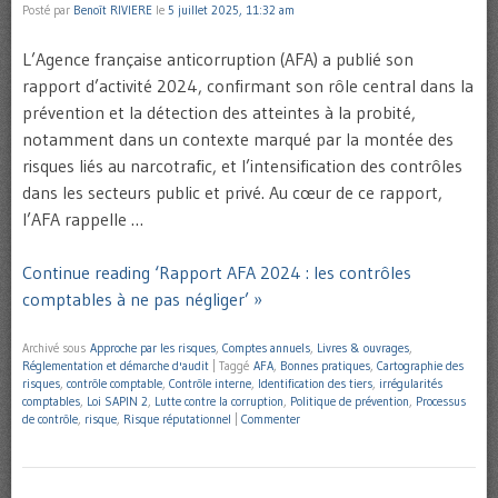
Posté par
Benoît RIVIERE
le
5 juillet 2025, 11:32 am
L’Agence française anticorruption (AFA) a publié son
rapport d’activité 2024, confirmant son rôle central dans la
prévention et la détection des atteintes à la probité,
notamment dans un contexte marqué par la montée des
risques liés au narcotrafic, et l’intensification des contrôles
dans les secteurs public et privé. Au cœur de ce rapport,
l’AFA rappelle …
Continue reading ‘Rapport AFA 2024 : les contrôles
comptables à ne pas négliger’ »
Archivé sous
Approche par les risques
,
Comptes annuels
,
Livres & ouvrages
,
Réglementation et démarche d'audit
|
Taggé
AFA
,
Bonnes pratiques
,
Cartographie des
risques
,
contrôle comptable
,
Contrôle interne
,
Identification des tiers
,
irrégularités
comptables
,
Loi SAPIN 2
,
Lutte contre la corruption
,
Politique de prévention
,
Processus
de contrôle
,
risque
,
Risque réputationnel
|
Commenter