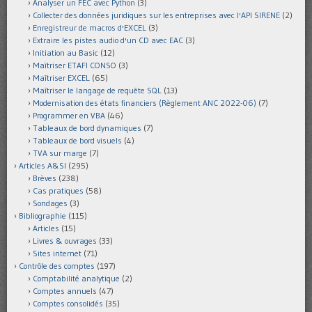
Analyser un FEC avec Python
(3)
Collecter des données juridiques sur les entreprises avec l'API SIRENE
(2)
Enregistreur de macros d'EXCEL
(3)
Extraire les pistes audio d'un CD avec EAC
(3)
Initiation au Basic
(12)
Maîtriser ETAFI CONSO
(3)
Maîtriser EXCEL
(65)
Maîtriser le langage de requête SQL
(13)
Modernisation des états financiers (Règlement ANC 2022-06)
(7)
Programmer en VBA
(46)
Tableaux de bord dynamiques
(7)
Tableaux de bord visuels
(4)
TVA sur marge
(7)
Articles A&SI
(295)
Brèves
(238)
Cas pratiques
(58)
Sondages
(3)
Bibliographie
(115)
Articles
(15)
Livres & ouvrages
(33)
Sites internet
(71)
Contrôle des comptes
(197)
Comptabilité analytique
(2)
Comptes annuels
(47)
Comptes consolidés
(35)