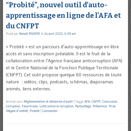
“Probité”, nouvel outil d’auto-
apprentissage en ligne de l’AFA et
du CNFPT
Posté par
Benoît RIVIERE
le
24 avril 2023, 6:09 am
« Probité » est un parcours d’auto-apprentissage en libre
accès et sans inscription préalable. Il est le fruit de la
collaboration entre l’Agence française anticorruption (AFA)
et le Centre National de la Fonction Publique Territoriale
(CNFPT). Cet outil propose quelque 60 ressources de toute
nature : vidéos, clips, podcasts, schémas, diaporamas
animés, liens externes.
Archivé sous
Réglementation et démarche d'audit
|
Taggé
AFA
,
CNFPT
,
Concussion
,
Corruption
,
Favoritisme
,
Lutte contre la corruption
,
Pantouflage
,
Prévention
,
Prise
illégale d’intérêt
,
Probité
|
Commenter